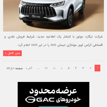
شرکت تیگارد موتور با انتشار یک اطلاعیه جدید، شرایط فروش نقدی و
اقساطی کراس اوور مونتاژی تیسان S05 را در تیر 1405 اعلام کرد.
متن کامل »
۱
۲
۳
۴
۵
»
۱۰
۲۰
...
آخر »
صفحه ۱ از ۲۶