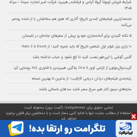
شرایط فروش تویوتا کرولا کراس و فرانتلندر هیبرید شرکت امیر تجارت سپنتا – مرداد
۱۴۰۵
خنده‌دارترین فیلم‌های کمدی تاریخ؛ آثاری که هنوز هم مخاطبان را از خنده روده‌بر
می‌کنند
۵ نکته کلیدی برای آماده‌سازی خودرو پیش از سفرهای جاده‌ای در تابستان
۱۰ بازی برتر شوتر اول شخص تاریخ که باید تجربه کنید؛ از Doom تا Halo 3
گلس گوشی را این‌طور نصب کنید تا کج نشود و حباب نداشته باشد
گریت‌وال‌موتورز از کراس اوور Ora 5 پلاگین هیبریدی با فناوری Hi2 رونمایی کرد
رتبه‌بندی فیلم‌های دزدان دریایی کارائیب؛ از بدترین تا بهترین نسخه
سازه‌های مرموز کنار هرم سرخ مصر شاید سدهای باستانی باشند
تمامی حقوق برای Gadgetnews (گجت نیوز) محفوظ است
استفاده از مطالب سایت تنها با اجازه کتبی مجاز است و با متخلفین برابر قانون برخورد
خواهد شد
پلتفرم گجت نیوز روی
سرور اختصاصی
مبین هاست میزبانی می‌شود