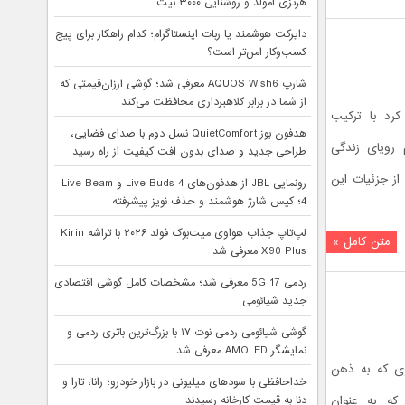
هرتزی امولد و روشنایی ۳۰۰۰ نیت
دایرکت هوشمند یا ربات اینستاگرام؛ کدام راهکار برای پیج
کسب‌وکار امن‌تر است؟
شارپ AQUOS Wish6 معرفی شد؛ گوشی ارزان‌قیمتی که
از شما در برابر کلاهبرداری محافظت می‌کند
 کرد با ترکیب
هدفون بوز QuietComfort نسل دوم با صدای فضایی،
 رویای زندگی
طراحی جدید و صدای بدون افت کیفیت از راه رسید
از جزئیات این
رونمایی JBL از هدفون‌های Live Buds 4 و Live Beam
4؛ کیس شارژ هوشمند و حذف نویز پیشرفته
لپ‌تاپ جذاب هواوی میت‌بوک فولد ۲۰۲۶ با تراشه Kirin
متن کامل »
X90 Plus معرفی شد
ردمی 17 5G معرفی شد؛ مشخصات کامل گوشی اقتصادی
جدید شیائومی
گوشی شیائومی ردمی نوت ۱۷ با بزرگ‌ترین باتری ردمی و
نمایشگر AMOLED معرفی شد
زی که به ذهن
خداحافظی با سودهای میلیونی در بازار خودرو؛ رانا، تارا و
 که به عنوان
دنا به قیمت کارخانه رسیدند