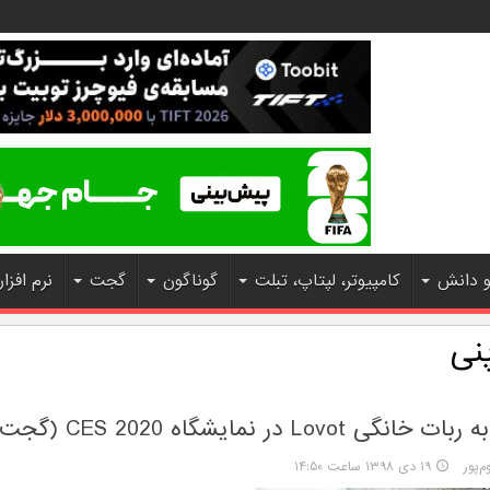
و دانش
کامپیوتر، لپتاپ، تبلت
گوناگون
گجت
نرم افزار
نی
Lovot در نمایشگاه CES 2020 (گجت تی وی)
پور
۱۹ دی ۱۳۹۸ ساعت ۱۴:۵۰