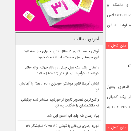
ی جذاب و بانمک و
قابلیت‌های دوست داشتنی در نمایشگاه CES 2020 لاس
 اولیه به این
آخرین مطالب
متن کامل »
گوشی جاه‌طلبانه‌ای که خالق اندروید برای حل مشکلات
این سیستم‌عامل ساخت، اما شکست خورد
داستان رشد یک غول چینی در بازار جهانی لوازم جانبی
هوشمند؛ هرآنچه باید از انکر (Anker) بدانید
ارتش آمریکا لانچر موشکی خودران Raytheon را آزمایش
ک و ظاهری بسیار
کرد
ز یک کمپانی
واضح‌ترین تصاویر تاریخ از خورشید منتشر شد؛ جزئیاتی
که دانشمندان را شگفت‌زده کرد
ژاپنی بوده که توجه زیادی را در نمایشگاه CES 2020 به
پیام رسان بله وارد اپ استور اپل شد
تجربه بصری بی‌نظیر با گوشی Vivo S2؛ نمایشگر ۱۲۰
متن کامل »