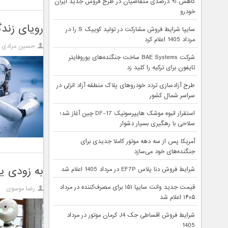
کاهش ۹۱ درصدی متقاضیان در طرح فروش جدید ایران
خودرو
رویای زندگی رباتیک ت
سایپا شرایط فروش مشارکت در تولید کوییک S را در
مرداد 1405 اعلام کرد
حسین مرادی
شرکت BAE Systems ساخت جنگنده‌های یوروفایتر
تایفون برای ترکیه را کلید زد
طرح آزادسازی تردد خودروهای پلاک منطقه آزاد انزلی در
سراسر شمال کشور
استقرار انبوه موشک هایپرسونیک DF-17 چین آغاز شد؛
سلاحی با رهگیری بسیار دشوار
آمریکا پس از سه دهه موتور کاملا جدیدی برای
جنگنده‌های خود می‌سازد
به زودی یک
شرایط فروش دنا پلاس EF7P در مرداد 1405 اعلام شد
قیمت جدید وانت سایپا ۱۵۱ برای مصرف‌کننده در مرداد
رضا موسوی
۱۴۰۵ اعلام شد
شرایط فروش اقساطی جک J4 کرمان موتور در مرداد
1405