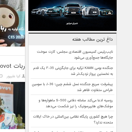
داغ ترین مطالب هفته
نایب‌رئیس کمیسیون اقتصادی مجلس: کارت سوخت
جایگاه‌ها جمع‌آوری می‌شود
ربات Lovot با ظاهری بانمک، دوست ماشینی و کوچک شماست
جنگنده بومی KAAN ترکیه برای جایگزینی F-35 یک قدم
به نخستین پرواز نزدیک‌تر شد
کیا علیپور
پیشرفت سریع جنگنده نسل ششم چین؛ J-36 با سومین
طراحی متفاوت ظاهر شد
روسیه ادعا می‌کند سامانه دفاعی S-500 ماهواره‌ها و
موشک‌های هایپرسونیک را نیز شکست می‌دهد
چرا هیچ کشوری پایگاه نظامی بین‌المللی در خاک ایالات
متحده ندارد؟