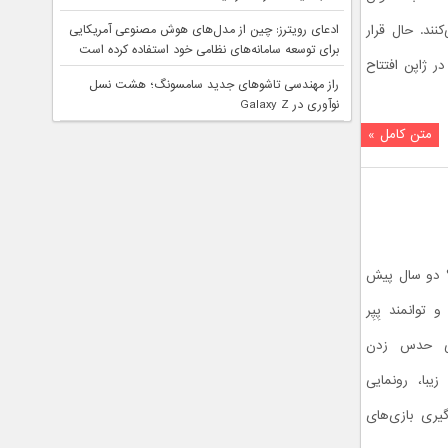
نند. حال قرار
ادعای رویترز: چین از مدل‌های هوش مصنوعی آمریکایی
برای توسعه سامانه‌های نظامی خود استفاده کرده است
ر ژاپن افتتاح
راز مهندسی تاشوهای جدید سامسونگ؛ هشت نسل
نوآوری در Galaxy Z
متن کامل »
د؟ دو سال پیش
توانمند پِپِر
نایی حدس زدن
یبا، رونمایی
گیری بازی‌های