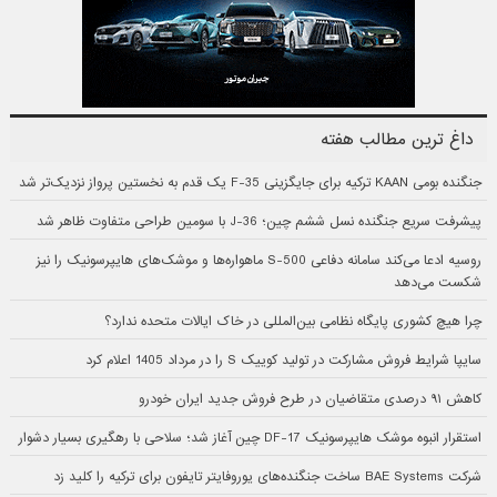
داغ ترین مطالب هفته
جنگنده بومی KAAN ترکیه برای جایگزینی F-35 یک قدم به نخستین پرواز نزدیک‌تر شد
پیشرفت سریع جنگنده نسل ششم چین؛ J-36 با سومین طراحی متفاوت ظاهر شد
روسیه ادعا می‌کند سامانه دفاعی S-500 ماهواره‌ها و موشک‌های هایپرسونیک را نیز
شکست می‌دهد
چرا هیچ کشوری پایگاه نظامی بین‌المللی در خاک ایالات متحده ندارد؟
سایپا شرایط فروش مشارکت در تولید کوییک S را در مرداد 1405 اعلام کرد
کاهش ۹۱ درصدی متقاضیان در طرح فروش جدید ایران خودرو
استقرار انبوه موشک هایپرسونیک DF-17 چین آغاز شد؛ سلاحی با رهگیری بسیار دشوار
شرکت BAE Systems ساخت جنگنده‌های یوروفایتر تایفون برای ترکیه را کلید زد