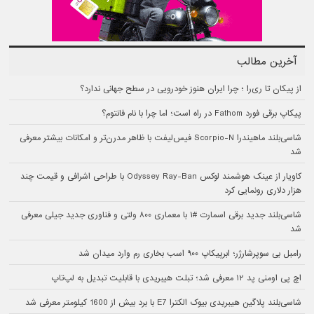
آخرین مطالب
از پیکان تا ری‌را ؛ چرا ایران هنوز خودرویی در سطح جهانی ندارد؟
پیکاپ برقی فورد Fathom در راه است؛ اما چرا با نام فانتوم؟
شاسی‌بلند ماهیندرا Scorpio-N فیس‌لیفت با ظاهر مدرن‌تر و امکانات بیشتر معرفی
شد
کاویار از عینک هوشمند لوکس Odyssey Ray-Ban با طراحی اشرافی و قیمت چند
هزار دلاری رونمایی کرد
شاسی‌بلند جدید برقی اسمارت #۱ با معماری ۸۰۰ ولتی و فناوری جدید جیلی معرفی
شد
رامبل بی سوپرشارژر؛ ابرپیکاپ ۹۰۰ اسب بخاری رم وارد میدان شد
اچ پی اومنی پد ۱۲ معرفی شد؛ تبلت هیبریدی با قابلیت تبدیل به لپ‌تاپ
شاسی‌بلند پلاگین هیبریدی بیوک الکترا E7 با برد بیش از 1600 کیلومتر معرفی شد