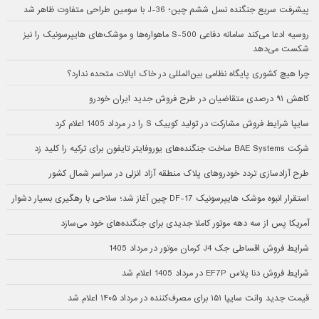
پیشرفت سریع جنگنده نسل ششم چین؛ J-36 با سومین طراحی متفاوت ظاهر شد
روسیه ادعا می‌کند سامانه دفاعی S-500 ماهواره‌ها و موشک‌های هایپرسونیک را نیز
شکست می‌دهد
چرا هیچ کشوری پایگاه نظامی بین‌المللی در خاک ایالات متحده ندارد؟
کاهش ۹۱ درصدی متقاضیان در طرح فروش جدید ایران خودرو
سایپا شرایط فروش مشارکت در تولید کوییک S را در مرداد 1405 اعلام کرد
شرکت BAE Systems ساخت جنگنده‌های یوروفایتر تایفون برای ترکیه را کلید زد
طرح آزادسازی تردد خودروهای پلاک منطقه آزاد انزلی در سراسر شمال کشور
استقرار انبوه موشک هایپرسونیک DF-17 چین آغاز شد؛ سلاحی با رهگیری بسیار دشوار
آمریکا پس از سه دهه موتور کاملا جدیدی برای جنگنده‌های خود می‌سازد
شرایط فروش اقساطی جک J4 کرمان موتور در مرداد 1405
شرایط فروش دنا پلاس EF7P در مرداد 1405 اعلام شد
قیمت جدید وانت سایپا ۱۵۱ برای مصرف‌کننده در مرداد ۱۴۰۵ اعلام شد