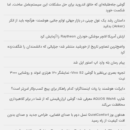
گوشی جاه‌طلبانه‌ای که خالق اندروید برای حل مشکلات این سیستم‌عامل ساخت، اما
شکست خورد
داستان رشد یک غول چینی در بازار جهانی لوازم جانبی هوشمند؛ هرآنچه باید از انکر
(Anker) بدانید
ارتش آمریکا لانچر موشکی خودران Raytheon را آزمایش کرد
واضح‌ترین تصاویر تاریخ از خورشید منتشر شد؛ جزئیاتی که دانشمندان را شگفت‌زده
کرد
پیام رسان بله وارد اپ استور اپل شد
تجربه بصری بی‌نظیر با گوشی Vivo S2؛ نمایشگر ۱۲۰ هرتزی امولد و روشنایی ۳۰۰۰
نیت
دایرکت هوشمند یا ربات اینستاگرام؛ کدام راهکار برای پیج کسب‌وکار امن‌تر است؟
شارپ AQUOS Wish6 معرفی شد؛ گوشی ارزان‌قیمتی که از شما در برابر کلاهبرداری
محافظت می‌کند
هدفون بوز QuietComfort نسل دوم با صدای فضایی، طراحی جدید و صدای بدون
افت کیفیت از راه رسید