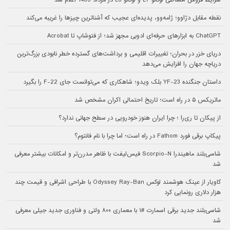
شرایط فروش اقساطی لوکانو L7 و لوکانو L8 در مرداد 1405 اعلام شد
نقطه مقابل دژاوو؛ ژامه‌وو، پدیده‌ای عجیب که آشناترین چیزها را غریبه می‌کند
ChatGPT به ابزارهای حرفه‌ای ادوبی مجهز شد؛ از فتوشاپ تا Acrobat
دریای خزر در بحران؛ تغییرات اقلیمی و برداشت‌های گسترده خطر نابودی بزرگ‌ترین
دریاچه جهان را افزایش می‌دهد
داستان جنگنده YF-23 بلک ویدو؛ شاهکاری که می‌توانست جای F-22 را بگیرد
ماتریکس ۵ در راه است؛ تاریخ احتمالی اکران مشخص شد
از پیکان تا ری‌را ؛ چرا ایران هنوز خودرویی در سطح جهانی ندارد؟
پیکاپ برقی فورد Fathom در راه است؛ اما چرا با نام فانتوم؟
شاسی‌بلند ماهیندرا Scorpio-N فیس‌لیفت با ظاهر مدرن‌تر و امکانات بیشتر معرفی
شد
کاویار از عینک هوشمند لوکس Odyssey Ray-Ban با طراحی اشرافی و قیمت چند
هزار دلاری رونمایی کرد
شاسی‌بلند جدید برقی اسمارت #۱ با معماری ۸۰۰ ولتی و فناوری جدید جیلی معرفی
شد