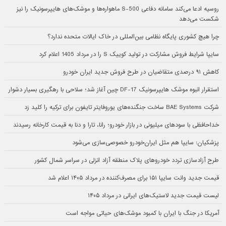
روسیه ادعا می‌کند سامانه دفاعی S-500 ماهواره‌ها و موشک‌های هایپرسونیک را نیز
شکست می‌دهد
چرا هیچ کشوری پایگاه نظامی بین‌المللی در خاک ایالات متحده ندارد؟
سایپا شرایط فروش مشارکت در تولید کوییک S را در مرداد 1405 اعلام کرد
کاهش ۹۱ درصدی متقاضیان در طرح فروش جدید ایران خودرو
استقرار انبوه موشک هایپرسونیک DF-17 چین آغاز شد؛ سلاحی با رهگیری بسیار دشوار
شرکت BAE Systems ساخت جنگنده‌های یوروفایتر تایفون برای ترکیه را کلید زد
خداحافظی با سودهای میلیونی در بازار خودرو؛ رانا، تارا و دنا به قیمت کارخانه رسیدند
پزشکیان: سایپا هم مثل ایران‌خودرو خصوصی‌سازی می‌شود
طرح آزادسازی تردد خودروهای پلاک منطقه آزاد انزلی در سراسر شمال کشور
قیمت جدید وانت سایپا ۱۵۱ برای مصرف‌کننده در مرداد ۱۴۰۵ اعلام شد
لیست قیمت جدید لاستیک‌های ایرانی در مرداد ۱۴۰۵
آمریکا در جنگ با ایران با کمبود موشک‌های حیاتی مواجه است