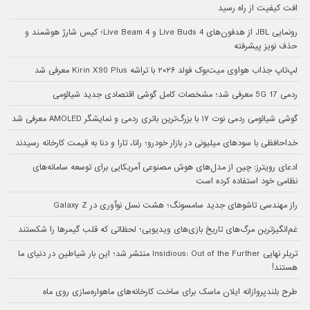
افت کیفیت از راه رسید
رونمایی JBL از هدفون‌های Live Buds 4 و Live Beam 4؛ کیس شارژ هوشمند و
حذف نویز پیشرفته
لپ‌تاپ جذاب هواوی میت‌بوک فولد ۲۰۲۶ با تراشه Kirin X90 Plus معرفی شد
ردمی 17 5G معرفی شد؛ مشخصات کامل گوشی اقتصادی جدید شیائومی
گوشی شیائومی ردمی نوت ۱۷ با بزرگ‌ترین باتری ردمی و نمایشگر AMOLED معرفی شد
خداحافظی با سودهای میلیونی در بازار خودرو؛ رانا، تارا و دنا به قیمت کارخانه رسیدند
ادعای رویترز: چین از مدل‌های هوش مصنوعی آمریکایی برای توسعه سامانه‌های
نظامی خود استفاده کرده است
راز مهندسی تاشوهای جدید سامسونگ؛ هشت نسل نوآوری در Galaxy Z
غم‌انگیزترین مرگ‌های تاریخ بازی‌های ویدیویی؛ لحظاتی که قلب گیمرها را شکستند
تریلر نهایی Insidious: Out of the Further منتشر شد؛ این بار شیاطین در دنیای ما
هستند!
طرح بلندپروازانه ایلان ماسک برای ساخت کارخانه‌های ماهواره‌سازی روی ماه