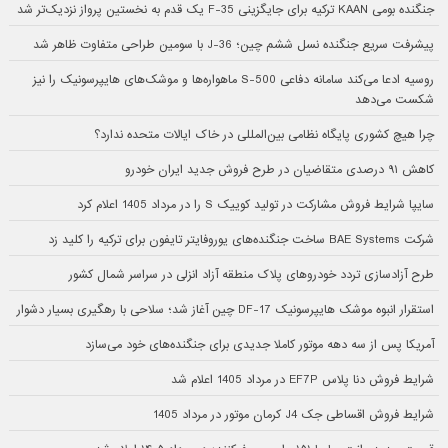
جنگنده بومی KAAN ترکیه برای جایگزینی F-35 یک قدم به نخستین پرواز نزدیک‌تر شد
پیشرفت سریع جنگنده نسل ششم چین؛ J-36 با سومین طراحی متفاوت ظاهر شد
روسیه ادعا می‌کند سامانه دفاعی S-500 ماهواره‌ها و موشک‌های هایپرسونیک را نیز
شکست می‌دهد
چرا هیچ کشوری پایگاه نظامی بین‌المللی در خاک ایالات متحده ندارد؟
کاهش ۹۱ درصدی متقاضیان در طرح فروش جدید ایران خودرو
سایپا شرایط فروش مشارکت در تولید کوییک S را در مرداد 1405 اعلام کرد
شرکت BAE Systems ساخت جنگنده‌های یوروفایتر تایفون برای ترکیه را کلید زد
طرح آزادسازی تردد خودروهای پلاک منطقه آزاد انزلی در سراسر شمال کشور
استقرار انبوه موشک هایپرسونیک DF-17 چین آغاز شد؛ سلاحی با رهگیری بسیار دشوار
آمریکا پس از سه دهه موتور کاملا جدیدی برای جنگنده‌های خود می‌سازد
شرایط فروش دنا پلاس EF7P در مرداد 1405 اعلام شد
شرایط فروش اقساطی جک J4 کرمان موتور در مرداد 1405