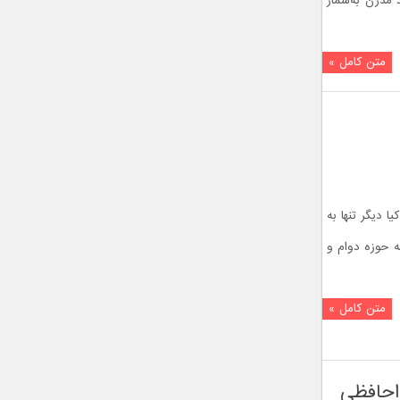
د مدرن به‌شمار
متن کامل »
 دیگر تنها به
ه حوزه دوام و
متن کامل »
احافظی