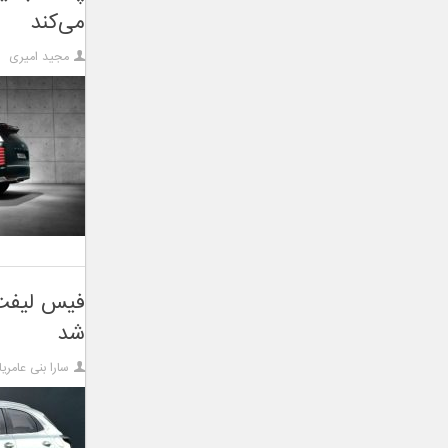
می‌کند
مجید امیری
شد
سارا بنی عامری