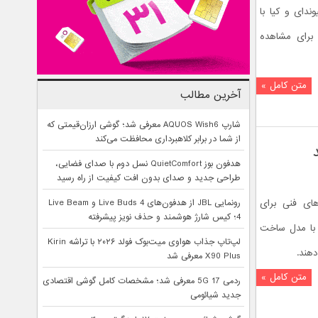
دای و کیا با
۱۴ منتشر شد. برای مشاهده
متن کامل »
آخرین مطالب
شارپ AQUOS Wish6 معرفی شد؛ گوشی ارزان‌قیمتی که
از شما در برابر کلاهبرداری محافظت می‌کند
هدفون بوز QuietComfort نسل دوم با صدای فضایی،
طراحی جدید و صدای بدون افت کیفیت از راه رسید
‌های فنی برای
رونمایی JBL از هدفون‌های Live Buds 4 و Live Beam
4؛ کیس شارژ هوشمند و حذف نویز پیشرفته
ل با مدل ساخت
لپ‌تاپ جذاب هواوی میت‌بوک فولد ۲۰۲۶ با تراشه Kirin
X90 Plus معرفی شد
متن کامل »
ردمی 17 5G معرفی شد؛ مشخصات کامل گوشی اقتصادی
جدید شیائومی