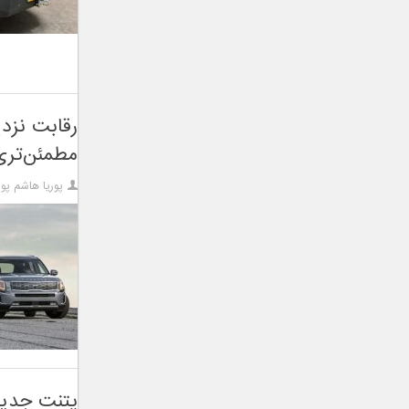
رقابت نزدی
مطمئن‌تر
پوریا هاشم پور
پتنت جدید