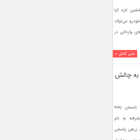
ی کیا K4، پای جانشین تازه کیا
خودرو می‌تواند
ای وارداتی در
متن کامل »
KI تاسمان پاسخی به چالش
شرکت هلندی DMV از وانت نظامی کیا تاسمان (KIA
یشرفته به نام
روی زرهی پاسخی