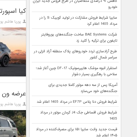
کاهش ۹۱ درصدی متقاضیان در طرح فروش جدید ایران
خودرو
کیا اسپورتیج ۲۰۲۶ نیوفیس با موتور ۱.۵ لیتری توربو به 
سایپا شرایط فروش مشارکت در تولید کوییک S را در
پوریا هاشم پور
مرداد 1405 اعلام کرد
شرکت BAE Systems ساخت جنگنده‌های یوروفایتر
تایفون برای ترکیه را کلید زد
طرح آزادسازی تردد خودروهای پلاک منطقه آزاد انزلی در
سراسر شمال کشور
استقرار انبوه موشک هایپرسونیک DF-17 چین آغاز شد؛
سلاحی با رهگیری بسیار دشوار
آمریکا پس از سه دهه موتور کاملا جدیدی برای
جنگنده‌های خود می‌سازد
عرضه ون و
شرایط فروش دنا پلاس EF7P در مرداد 1405 اعلام شد
پوریا هاشم پور
شرایط فروش اقساطی جک J4 کرمان موتور در مرداد
1405
قیمت جدید وانت سایپا ۱۵۱ برای مصرف‌کننده در مرداد
۱۴۰۵ اعلام شد