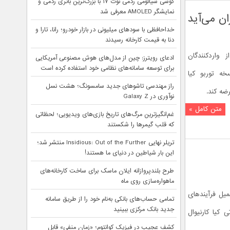
گوشی شیائومی ردمی نوت ۱۷ با بزرگ‌ترین باتری ردمی و
نمایشگر AMOLED معرفی شد
خداحافظی با سودهای میلیونی در بازار خودرو؛ رانا، تارا و
دنا به قیمت کارخانه رسیدند
واردکنندگان
ادعای رویترز: چین از مدل‌های هوش مصنوعی آمریکایی
برای توسعه سامانه‌های نظامی خود استفاده کرده است
 نسخه توربو کیا
راز مهندسی تاشوهای جدید سامسونگ؛ هشت نسل
نوآوری در Galaxy Z
متن کامل »
غم‌انگیزترین مرگ‌های تاریخ بازی‌های ویدیویی؛ لحظاتی
که قلب گیمرها را شکستند
تریلر نهایی Insidious: Out of the Further منتشر شد؛
این بار شیاطین در دنیای ما هستند!
طرح بلندپروازانه ایلان ماسک برای ساخت کارخانه‌های
ماهواره‌سازی روی ماه
یل فرآیندهای
تمامی حساب‌های بانکی به‌نام خود را از طریق سامانه
جدید بانک مرکزی ببینید
 کیا کارنیوال
کشف عجیب در فیزیک کوانتوم؛ «زمان منفی» قابل