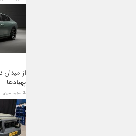
پهپادها
مجید امیری