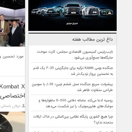
داغ ترین مطالب هفته
نایب‌رئیس کمیسیون اقتصادی مجلس: کارت سوخت
مورد تحسین وب‌سای
جایگاه‌ها جمع‌آوری می‌شود
جنگنده بومی KAAN ترکیه برای جایگزینی F-35 یک قدم
به نخستین پرواز نزدیک‌تر شد
پیشرفت سریع جنگنده نسل ششم چین؛ J-36 با سومین
طراحی متفاوت ظاهر شد
اختصاصی در 015
روسیه ادعا می‌کند سامانه دفاعی S-500 ماهواره‌ها و
عرفان باستانی
موشک‌های هایپرسونیک را نیز شکست می‌دهد
چرا هیچ کشوری پایگاه نظامی بین‌المللی در خاک ایالات
متحده ندارد؟