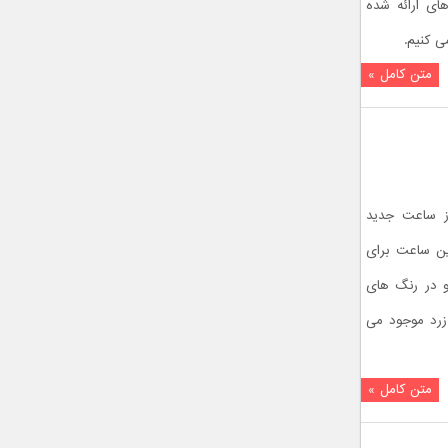
ای ارائه شده
متن کامل »
Pola در نمایشگاه امسال CES از ساعت جدید
نمایی کرد. این ساعت برای
و در رنگ های
زرد موجود می
متن کامل »