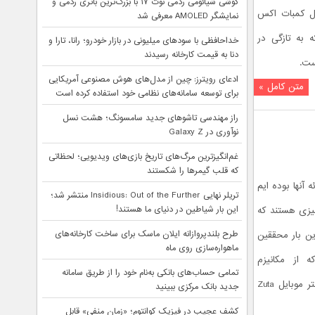
گوشی شیائومی ردمی نوت ۱۷ با بزرگ‌ترین باتری ردمی و
ال کمبات اکس
نمایشگر AMOLED معرفی شد
 به تازگی در
خداحافظی با سودهای میلیونی در بازار خودرو؛ رانا، تارا و
دنا به قیمت کارخانه رسیدند
ادعای رویترز: چین از مدل‌های هوش مصنوعی آمریکایی
متن کامل »
برای توسعه سامانه‌های نظامی خود استفاده کرده است
راز مهندسی تاشوهای جدید سامسونگ؛ هشت نسل
نوآوری در Galaxy Z
غم‌انگیزترین مرگ‌های تاریخ بازی‌های ویدیویی؛ لحظاتی
که قلب گیمرها را شکستند
 آنها بوده ایم
تریلر نهایی Insidious: Out of the Further منتشر شد؛
این بار شیاطین در دنیای ما هستند!
یزی هستند که
طرح بلندپروازانه ایلان ماسک برای ساخت کارخانه‌های
ین بار محققین
ماهواره‌سازی روی ماه
اند که از مکانیزم
تمامی حساب‌های بانکی به‌نام خود را از طریق سامانه
متفاوتی برای چاپ استفاده می نماید. پرینتر موبایل Zuta
جدید بانک مرکزی ببینید
کشف عجیب در فیزیک کوانتوم؛ «زمان منفی» قابل