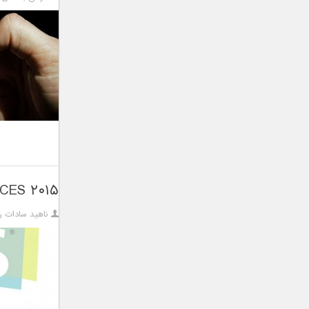
۲۰۱۵ CES را در قاب تصاویر ببینید…
ناهید سادات ر