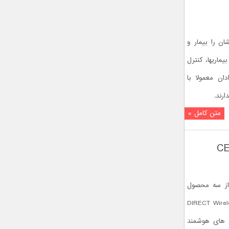
ان را بیمار و
ماریها، کنترل
ان معمولا با
رند.
متن کامل »
مایشگاه CES امسال از سه محصول
DIRECT Wireless Sma
Power S با خروجی های هوشمند