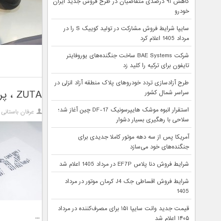
کاهش ۹۱ درصدی متقاضیان در طرح فروش جدید ایران
خودرو
سایپا شرایط فروش مشارکت در تولید کوییک S را در
مرداد 1405 اعلام کرد
شرکت BAE Systems ساخت جنگنده‌های یوروفایتر
تایفون برای ترکیه را کلید زد
طرح آزادسازی تردد خودروهای پلاک منطقه آزاد انزلی در
ZUTA ، پرینتری کوچک با قبلیت های بزرگ
سراسر شمال کشور
استقرار انبوه موشک هایپرسونیک DF-17 چین آغاز شد؛
عرفان باستانی
سلاحی با رهگیری بسیار دشوار
آمریکا پس از سه دهه موتور کاملا جدیدی برای
جنگنده‌های خود می‌سازد
شرایط فروش دنا پلاس EF7P در مرداد 1405 اعلام شد
شرایط فروش اقساطی جک J4 کرمان موتور در مرداد
1405
قیمت جدید وانت سایپا ۱۵۱ برای مصرف‌کننده در مرداد
...
۱۴۰۵ اعلام شد