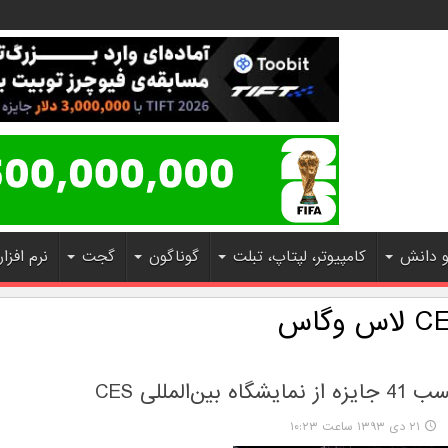
و دانش
کامپیوتر، لپتاپ، تبلت
گوناگون
گجت
نرم افزار
وگاس
 بین‌المللی CES
۲۱ دی ۱۳۹۳ ساعت ۱۰:۲۳