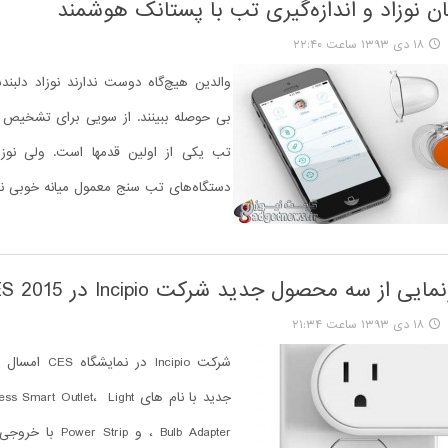
ن نوزاد و اندازه‌گیری تب با پستانک هوشمند
۱۸ دی ۱۳۹۳ ساعت ۲۲:۴۰
والدین هیچ‌گاه دوست ندارند نوزاد دلبندش
بی حوصله ببینند. از سویی برای تشخیص بی
تب یکی از اولین قدمها است. ولی نوزاد
دستگاه‌های تب سنج معمول میانه خوبی ندا
ی از سه محصول جدید شرکت Incipio در CES 2015
۱۸ دی ۱۳۹۳ ساعت ۲۱:۳۴
شرکت Incipio در ن
جدید با نام های rt Outlet، Light
Bulb Adapter ، و trip