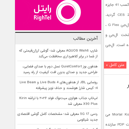
شرکت ال‌جی الکترونیک(ال‌جی) موفق به کسب 41 جایزه
بی‌سابقه از نمایشگاه بین المللی CES 2015 گردید.
رهبری این جوایز بر عهده گوشی هوشمند ال‌جی G Flex ،
ی و صفحه تخت ال‌جی و
آخرین مطالب
ه است. ال‌جی
شارپ AQUOS Wish6 معرفی شد؛ گوشی ارزان‌قیمتی که
از شما در برابر کلاهبرداری محافظت می‌کند
متن کامل »
هدفون بوز QuietComfort نسل دوم با صدای فضایی،
طراحی جدید و صدای بدون افت کیفیت از راه رسید
رونمایی JBL از هدفون‌های Live Buds 4 و Live Beam
4؛ کیس شارژ هوشمند و حذف نویز پیشرفته
لپ‌تاپ جذاب هواوی میت‌بوک فولد ۲۰۲۶ با تراشه Kirin
X90 Plus معرفی شد
ردمی 17 5G معرفی شد؛ مشخصات کامل گوشی اقتصادی
از قرار معلوم بازی هیجان انگیز Mortal Kombat X می
جدید شیائومی
خواهد هیجان انگیز تر شود. به لطف شرکت PDP سازنده