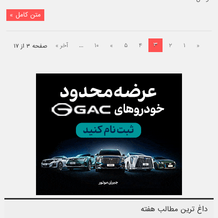
متن کامل »
۳
«
۱
۲
۴
۵
»
۱۰
...
آخر »
صفحه ۳ از ۱۷
داغ ترین مطالب هفته