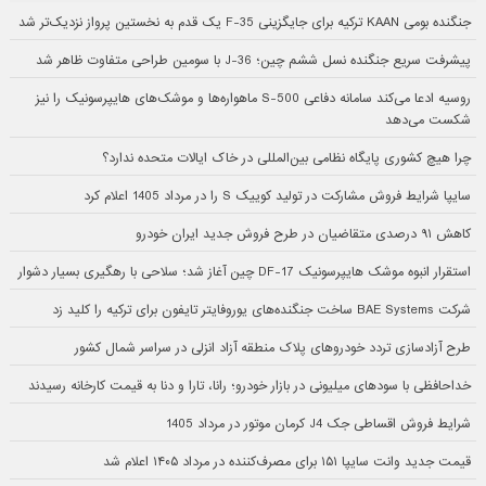
جنگنده بومی KAAN ترکیه برای جایگزینی F-35 یک قدم به نخستین پرواز نزدیک‌تر شد
پیشرفت سریع جنگنده نسل ششم چین؛ J-36 با سومین طراحی متفاوت ظاهر شد
روسیه ادعا می‌کند سامانه دفاعی S-500 ماهواره‌ها و موشک‌های هایپرسونیک را نیز
شکست می‌دهد
چرا هیچ کشوری پایگاه نظامی بین‌المللی در خاک ایالات متحده ندارد؟
سایپا شرایط فروش مشارکت در تولید کوییک S را در مرداد 1405 اعلام کرد
کاهش ۹۱ درصدی متقاضیان در طرح فروش جدید ایران خودرو
استقرار انبوه موشک هایپرسونیک DF-17 چین آغاز شد؛ سلاحی با رهگیری بسیار دشوار
شرکت BAE Systems ساخت جنگنده‌های یوروفایتر تایفون برای ترکیه را کلید زد
طرح آزادسازی تردد خودروهای پلاک منطقه آزاد انزلی در سراسر شمال کشور
خداحافظی با سودهای میلیونی در بازار خودرو؛ رانا، تارا و دنا به قیمت کارخانه رسیدند
شرایط فروش اقساطی جک J4 کرمان موتور در مرداد 1405
قیمت جدید وانت سایپا ۱۵۱ برای مصرف‌کننده در مرداد ۱۴۰۵ اعلام شد