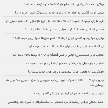
بوگاتی Destrier رونمایی شد؛ هایپرکار تک‌نسخه الهام‌گرفته از Bolide
بررسی اولیه گلکسی زد فولد ۸؛ آیا تاشوی جدید سامسونگ ارزش خرید دارد؟
لنوو مانیتور گیمینگ خمیده Legion 27Q-2c را با نرخ تازه‌سازی 240 هرتز معرفی کرد
نیسان قشقایی E-Power رکورد جهانی پیمایش با یک باک را ثبت کرد
بهترین خودروهای داخلی ایران در ۱۴۰۵ ؛ کدام مدل‌ها هنوز ارزش خرید دارند؟
لی اتو i8 دیفرانسیل عقب را برای مقابله با افت فروش عرضه کرد
انقلابی در واکسیناسیون؛ اولین واکسن آنفلوآنزای mRNA توسط FDA تایید شد
استون مارتین برای بقا، بخش عمده‌ای از نام تجاری خود را فروخت
باورنکردنی اما واقعی: هوش مصنوعی ویروس‌های جدید می‌سازد!
چری جتور F700 PHEV؛ قدرتمندترین پیکاپ هیبریدی با عمق آب‌رویی ۹۰۰ میلی‌متر
رونمایی شد
سهم ایران از استخراج جهانی ارزهای دیجیتال کاهش یافت
خشم مالکان بی‌ام‌و از تبلیغات مرد عنکبوتی در نمایشگرهای داشبورد خودروهایشان