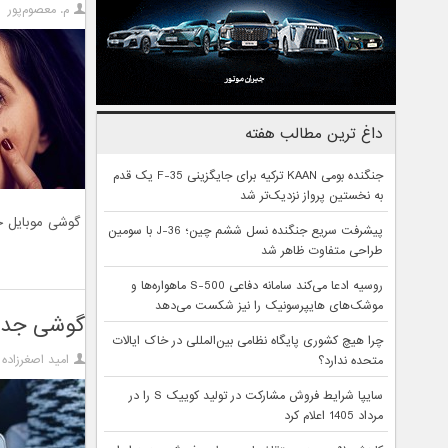
م. معصوم‌پور
داغ ترین مطالب هفته
جنگنده بومی KAAN ترکیه برای جایگزینی F-35 یک قدم
به نخستین پرواز نزدیک‌تر شد
گوشی موبایل خو
پیشرفت سریع جنگنده نسل ششم چین؛ J-36 با سومین
طراحی متفاوت ظاهر شد
روسیه ادعا می‌کند سامانه دفاعی S-500 ماهواره‌ها و
موشک‌های هایپرسونیک را نیز شکست می‌دهد
گوشی جدید سونی 
چرا هیچ کشوری پایگاه نظامی بین‌المللی در خاک ایالات
امید اصغرزاده
متحده ندارد؟
سایپا شرایط فروش مشارکت در تولید کوییک S را در
مرداد 1405 اعلام کرد