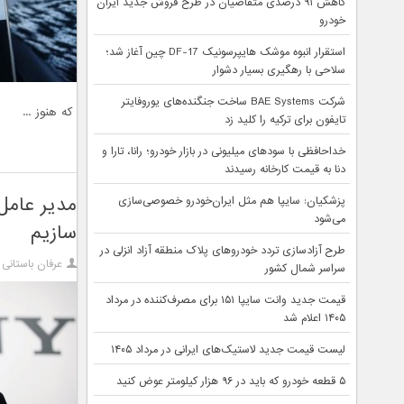
کاهش ۹۱ درصدی متقاضیان در طرح فروش جدید ایران
خودرو
استقرار انبوه موشک هایپرسونیک DF-17 چین آغاز شد؛
سلاحی با رهگیری بسیار دشوار
شرکت BAE Systems ساخت جنگنده‌های یوروفایتر
که هنوز ...
تایفون برای ترکیه را کلید زد
خداحافظی با سودهای میلیونی در بازار خودرو؛ رانا، تارا و
دنا به قیمت کارخانه رسیدند
مدیر عامل
پزشکیان: سایپا هم مثل ایران‌خودرو خصوصی‌سازی
می‌شود
سازیم
طرح آزادسازی تردد خودروهای پلاک منطقه آزاد انزلی در
عرفان باستانی
سراسر شمال کشور
قیمت جدید وانت سایپا ۱۵۱ برای مصرف‌کننده در مرداد
۱۴۰۵ اعلام شد
لیست قیمت جدید لاستیک‌های ایرانی در مرداد ۱۴۰۵
۵ قطعه خودرو که باید در ۹۶ هزار کیلومتر عوض کنید