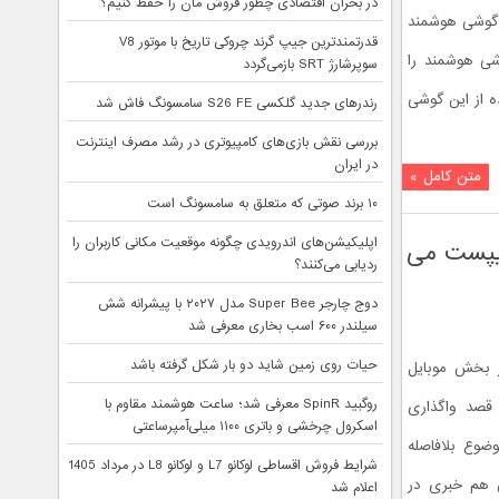
در بحران اقتصادی چطور فروش مان را حفظ کنیم؟
گوشی هوشمند
قدرتمندترین جیپ گرند چروکی تاریخ با موتور V8
شی هوشمند را
سوپرشارژ SRT بازمی‌گردد
ه از این گوشی
رندرهای جدید گلکسی S26 FE سامسونگ فاش شد
بررسی نقش بازی‌های کامپیوتری در رشد مصرف اینترنت
در ایران
متن کامل »
۱۰ برند صوتی که متعلق به سامسونگ است
اپلیکیشن‌های اندرویدی چگونه موقعیت مکانی کاربران را
چیپست می
ردیابی می‌کنند؟
دوج چارجر Super Bee مدل ۲۰۲۷ با پیشرانه شش
سیلندر ۶۰۰ اسب بخاری معرفی شد
حیات روی زمین شاید دو بار شکل گرفته باشد
ر بخش موبایل
روگبید SpinR معرفی شد؛ ساعت هوشمند مقاوم با
قصد واگذاری
اسکرول چرخشی و باتری ۱۱۰۰ میلی‌آمپرساعتی
وضوع بلافاصله
شرایط فروش اقساطی لوکانو L7 و لوکانو L8 در مرداد 1405
 هم خبری در
اعلام شد