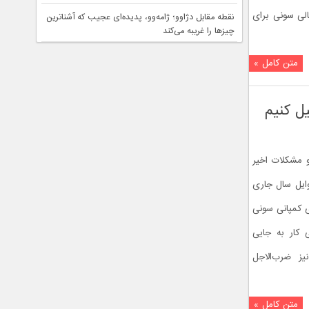
الی سونی برای
نقطه مقابل دژاوو؛ ژامه‌وو، پدیده‌ای عجیب که آشناترین
چیزها را غریبه می‌کند
متن کامل »
ل کنیم
و مشکلات اخیر
وایل سال جاری
ی کمپانی سونی
کار به جایی
ز ضرب‌الاجل
متن کامل »