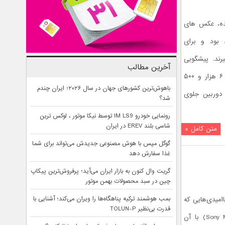
نده، عکس های
 بود و برای
یرند. پیشگویی
آخرین مطالب
یک آینده‌شناس و یک نظرسنجی از بین ۶ هزار و ۵۰۰
باهوش‌ترین کشورهای جهان در سال ۲۰۲۶؛ ایران چندم
ز دوربین جلوی
شد؟
رونمایی خودرو IM LS9 توسط نیکا موتور ، لوکس ترین
شاسی بلند EREV در ایران
متن کامل »
گوگل مپس با هوش مصنوعی جدیدش می‌تواند برای شما
غذا سفارش دهد
گریت وال کنون به بازار ایران می‌آید؛ پرفروش‌ترین پیکاپ
چین در سبد محصولات بهمن موتور
بمب هوشمند ترکیه پناهگاه‌ها را ویران می‌کند؛ آشنایی با
میدی‌هایی که
قدرت بی‌نظیر TOLUN-P
در دو سال گذشته سونی موبایل (Sony Mobile) با آن