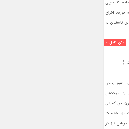
 ژاپن گزارش داده که سونی
 فوریه، اخراج
ین کارمندان به
متن کامل »
 )
ب، هنوز بخش
 به سوددهی
س) این کمپانی
رر را متحمل شده که
وبایل نیز در