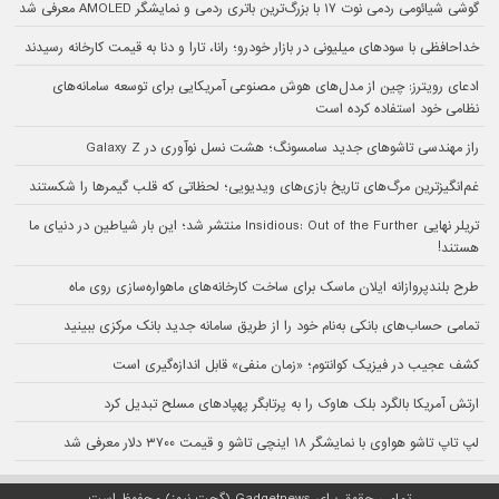
گوشی شیائومی ردمی نوت ۱۷ با بزرگ‌ترین باتری ردمی و نمایشگر AMOLED معرفی شد
خداحافظی با سودهای میلیونی در بازار خودرو؛ رانا، تارا و دنا به قیمت کارخانه رسیدند
ادعای رویترز: چین از مدل‌های هوش مصنوعی آمریکایی برای توسعه سامانه‌های
نظامی خود استفاده کرده است
راز مهندسی تاشوهای جدید سامسونگ؛ هشت نسل نوآوری در Galaxy Z
غم‌انگیزترین مرگ‌های تاریخ بازی‌های ویدیویی؛ لحظاتی که قلب گیمرها را شکستند
تریلر نهایی Insidious: Out of the Further منتشر شد؛ این بار شیاطین در دنیای ما
هستند!
طرح بلندپروازانه ایلان ماسک برای ساخت کارخانه‌های ماهواره‌سازی روی ماه
تمامی حساب‌های بانکی به‌نام خود را از طریق سامانه جدید بانک مرکزی ببینید
کشف عجیب در فیزیک کوانتوم؛ «زمان منفی» قابل اندازه‌گیری است
ارتش آمریکا بالگرد بلک هاوک را به پرتابگر پهپادهای مسلح تبدیل کرد
لپ تاپ تاشو هواوی با نمایشگر ۱۸ اینچی تاشو و قیمت ۳۷۰۰ دلار معرفی شد
تمامی حقوق برای Gadgetnews (گجت نیوز) محفوظ است