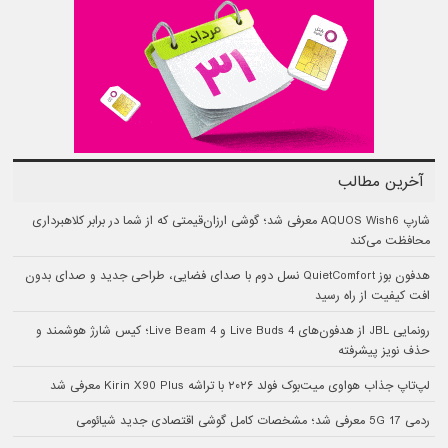
آخرین مطالب
شارپ AQUOS Wish6 معرفی شد؛ گوشی ارزان‌قیمتی که از شما در برابر کلاهبرداری
محافظت می‌کند
هدفون بوز QuietComfort نسل دوم با صدای فضایی، طراحی جدید و صدای بدون
افت کیفیت از راه رسید
رونمایی JBL از هدفون‌های Live Buds 4 و Live Beam 4؛ کیس شارژ هوشمند و
حذف نویز پیشرفته
لپ‌تاپ جذاب هواوی میت‌بوک فولد ۲۰۲۶ با تراشه Kirin X90 Plus معرفی شد
ردمی 17 5G معرفی شد؛ مشخصات کامل گوشی اقتصادی جدید شیائومی