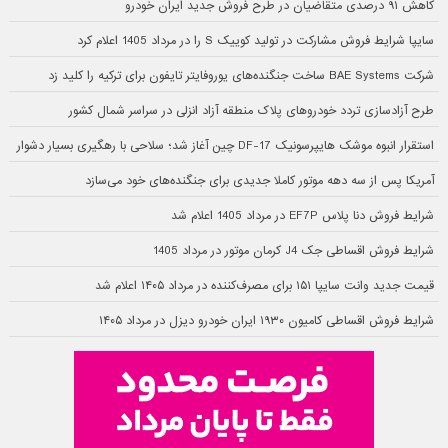
کاهش ۹۱ درصدی متقاضیان در طرح فروش جدید ایران خودرو
سایپا شرایط فروش مشارکت در تولید کوییک S را در مرداد 1405 اعلام کرد
شرکت BAE Systems ساخت جنگنده‌های یوروفایتر تایفون برای ترکیه را کلید زد
طرح آزادسازی تردد خودروهای پلاک منطقه آزاد انزلی در سراسر شمال کشور
استقرار انبوه موشک هایپرسونیک DF-17 چین آغاز شد؛ سلاحی با رهگیری بسیار دشوار
آمریکا پس از سه دهه موتور کاملا جدیدی برای جنگنده‌های خود می‌سازد
شرایط فروش دنا پلاس EF7P در مرداد 1405 اعلام شد
شرایط فروش اقساطی جک J4 کرمان موتور در مرداد 1405
قیمت جدید وانت سایپا ۱۵۱ برای مصرف‌کننده در مرداد ۱۴۰۵ اعلام شد
شرایط فروش اقساطی کامیون ۱۹۳۰ ایران خودرو دیزل در مرداد ۱۴۰۵