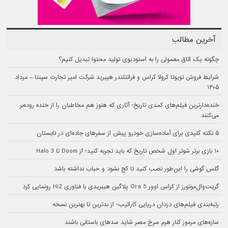
آخرین مطالب
چگونه یک اتاق معمولی را به استودیوی تولید محتوا تبدیل کنیم؟
شرایط فروش تویوتا کرولا کراس و فرانتلندر هیبرید شرکت امیر تجارت سپنتا – مرداد
۱۴۰۵
خنده‌دارترین فیلم‌های کمدی تاریخ؛ آثاری که هنوز هم مخاطبان را از خنده روده‌بر
می‌کنند
۵ نکته کلیدی برای آماده‌سازی خودرو پیش از سفرهای جاده‌ای در تابستان
۱۰ بازی برتر شوتر اول شخص تاریخ که باید تجربه کنید؛ از Doom تا Halo 3
گلس گوشی را این‌طور نصب کنید تا کج نشود و حباب نداشته باشد
گریت‌وال‌موتورز از کراس اوور Ora 5 پلاگین هیبریدی با فناوری Hi2 رونمایی کرد
رتبه‌بندی فیلم‌های دزدان دریایی کارائیب؛ از بدترین تا بهترین نسخه
سازه‌های مرموز کنار هرم سرخ مصر شاید سدهای باستانی باشند