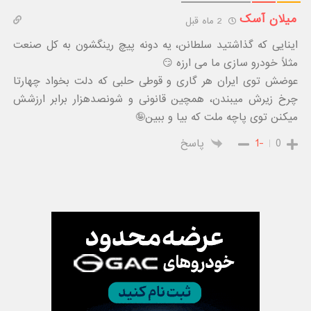
میلان آسک
2 ماه قبل
اینایی که گذاشتید سلطانن، یه دونه پیچ رینگشون به کل صنعت
مثلاً خودرو سازی ما می ارزه 😏
عوضش توی ایران هر گاری و قوطی حلبی که دلت بخواد چهارتا
چرخ زیرش میبندن، همچین قانونی و شونصدهزار برابر ارزشش
میکنن توی پاچه ملت که بیا و ببین🤪
0
-1
پاسخ