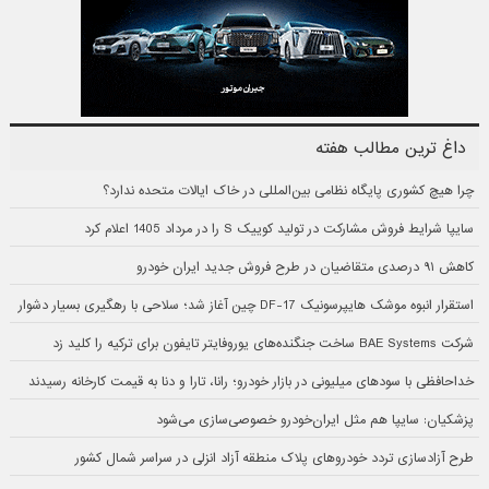
داغ ترین مطالب هفته
چرا هیچ کشوری پایگاه نظامی بین‌المللی در خاک ایالات متحده ندارد؟
سایپا شرایط فروش مشارکت در تولید کوییک S را در مرداد 1405 اعلام کرد
کاهش ۹۱ درصدی متقاضیان در طرح فروش جدید ایران خودرو
استقرار انبوه موشک هایپرسونیک DF-17 چین آغاز شد؛ سلاحی با رهگیری بسیار دشوار
شرکت BAE Systems ساخت جنگنده‌های یوروفایتر تایفون برای ترکیه را کلید زد
خداحافظی با سودهای میلیونی در بازار خودرو؛ رانا، تارا و دنا به قیمت کارخانه رسیدند
پزشکیان: سایپا هم مثل ایران‌خودرو خصوصی‌سازی می‌شود
طرح آزادسازی تردد خودروهای پلاک منطقه آزاد انزلی در سراسر شمال کشور