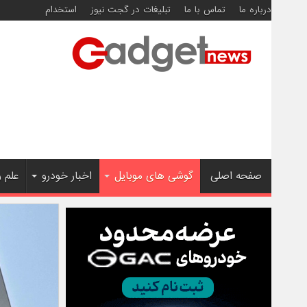
درباره ما
تماس با ما
تبلیغات در گجت نیوز
استخدام
صفحه اصلی
گوشی های موبایل
اخبار خودرو
علم 