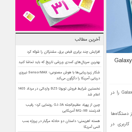
آخرین مطالب
افزایش چند برابری قبض برق، مشترکان را شوکه کرد
آغاز عرضه رسمی One UI 8.5 سامسونگ با قابلیت‌های جدید Galaxy
بهترین سریال‌های کمدی ورزشی تاریخ که باید تماشا کنید
شکار زیردریایی‌ها با هوش مصنوعی؛ SensorMAX نیروی
دریایی آمریکا را دگرگون می‌کند
نخستین شرایط فروش تویوتا BZ5 وارداتی در مرداد 1405
سامسونگ با عرضه One UI 8.5، دسترسی کاربران به جدیدترین قابلیت‌های Galaxy AI را در
اعلام شد
چین از پهپاد عظیم‌الجثه GJ-3A رونمایی کرد؛ رقیب
قدرتمند MQ-9B آمریکایی
 دستگاه‌ها
هسته اهریمنی؛ داستان دو حادثه مرگبار در پروژه بمب
سازی تجربه کاربری در
اتمی آمریکا