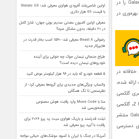
اکوسیستم گلکسی، جدیدترین قابلیت‌های هوش مصنوعی خود تحت عنوان Galaxy AI را در
اولین شاسی‌بلند آفرودی هواوی معرفی شد؛ Stelato G9
با قیمت 65 هزار دلاری
هره‌وری در
معرفی اولین کامیون معدنی سدیم یونی جهان؛ شارژ کامل
در ۲۰ دقیقه، بدون مشکل سرما!
رضوانی Beast X معرفی شد؛ ۱۵۶۰ اسب بخار قدرت در
هایپرکار جدید
طراح جنجالی نیسان جوک چه خوابی برای آینده
خودروهای نیسان دیده است؟
های خلاقانه در
۵ قطعه خودرو که باید در ۹۶ هزار کیلومتر عوض کنید
ارائه شده،
واتساپ ویژگی‌های جدیدی برای گروه‌ها معرفی کرد؛ از
نظرسنجی تا تگ همگانی
ی از دستگاه‌ها از جمله سری گلکسی S25، گلکسی S25 FE، سری گلکسی
متا با Muse Code وارد رقابت هوش مصنوعی
S24 و گلکسی S24 FE، همچنین گوشی‌های تاشوی گلکسی Z Fold7، گلکسی Z Flip7، گلکسی
برنامه‌نویسی شد
Z Fold6 و گلکسی Z Flip6 و نیز تبلت‌های سری Galaxy Tab S11 و Galaxy Tab S10 منتشر
تبلت قدرتمند و باریک هواوی میت پد پرو ۲۰۲۶ برای
رقابت با آیپد پرو معرفی شد
ری دسترسی
آمریکا در جنگ با ایران با کمبود موشک‌های حیاتی مواجه