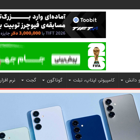
و دانش
کامپیوتر، لپتاپ، تبلت
گوناگون
گجت
نرم افزار