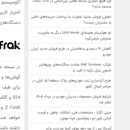
چرا هیچ کشوری پایگاه نظامی بین‌المللی در خاک ایالات
متحده ندارد؟
اختیار کارب
معاون فروش سایپا: اولویت ما پرداخت جریمه‌های تاخیر
دستگاه‌های
به مشتریان نیست!
ناو هواپیمابر هسته‌ای USS Nimitz دیگر به ماموریت
عملیاتی بازنمی‌گردد
کاهش ۹۱ درصدی متقاضیان در طرح فروش جدید ایران
خودرو
شرکت BAE Systems ساخت جنگنده‌های یوروفایتر
تایفون برای ترکیه را کلید زد
گوشی‌ها و ت
طرح آزادسازی تردد خودروهای پلاک منطقه آزاد انزلی در
سراسر شمال کشور
شرایط فروش محصولات مدیران خودرو در مرداد ۱۴۰۵
اعلام شد
جیلی آزکارا ؛ مشخصات فنی، امکانات رفاهی و قیمت
خواهد شد ت
کراس اوور دو دیفرانسیل فردا موتورز
داشته باشند
آمریکا پس از سه دهه موتور کاملا جدیدی برای