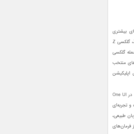
 نیز برای دستگاه‌های بیشتری
گسترش داده بود؛ به‌گونه‌ای که مدل‌هایی مانند سری گلکسی S23، گلکسی Z Fold5، گلکسی Z
چنین برای نخستین‌بار برخی دستگاه‌های سری A از جمله گلکسی
ارهای منتخب
ق اپلیکیشن
در همین چارچوب، سامسونگ پیش‌تر از معرفی نسخه جدید دستیار هوشمند خود در One UI
احی شده و تجربه‌ای
زبان طبیعی،
 فرمان‌های