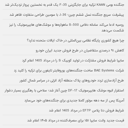
جنگنده بومی KAAN ترکیه برای جایگزینی F-35 یک قدم به نخستین پرواز نزدیک‌تر شد
پیشرفت سریع جنگنده نسل ششم چین؛ J-36 با سومین طراحی متفاوت ظاهر شد
روسیه ادعا می‌کند سامانه دفاعی S-500 ماهواره‌ها و موشک‌های هایپرسونیک را نیز
شکست می‌دهد
چرا هیچ کشوری پایگاه نظامی بین‌المللی در خاک ایالات متحده ندارد؟
کاهش ۹۱ درصدی متقاضیان در طرح فروش جدید ایران خودرو
سایپا شرایط فروش مشارکت در تولید کوییک S را در مرداد 1405 اعلام کرد
شرکت BAE Systems ساخت جنگنده‌های یوروفایتر تایفون برای ترکیه را کلید زد
طرح آزادسازی تردد خودروهای پلاک منطقه آزاد انزلی در سراسر شمال کشور
استقرار انبوه موشک هایپرسونیک DF-17 چین آغاز شد؛ سلاحی با رهگیری بسیار دشوار
آمریکا پس از سه دهه موتور کاملا جدیدی برای جنگنده‌های خود می‌سازد
شرایط فروش دنا پلاس EF7P در مرداد 1405 اعلام شد
قیمت جدید وانت سایپا ۱۵۱ برای مصرف‌کننده در مرداد ۱۴۰۵ اعلام شد