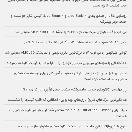
افت کیفیت از راه رسید
رونمایی JBL از هدفون‌های Live Buds 4 و Live Beam 4؛ کیس شارژ هوشمند و
حذف نویز پیشرفته
لپ‌تاپ جذاب هواوی میت‌بوک فولد ۲۰۲۶ با تراشه Kirin X90 Plus معرفی شد
ردمی 17 5G معرفی شد؛ مشخصات کامل گوشی اقتصادی جدید شیائومی
گوشی شیائومی ردمی نوت ۱۷ با بزرگ‌ترین باتری ردمی و نمایشگر AMOLED معرفی شد
خداحافظی با سودهای میلیونی در بازار خودرو؛ رانا، تارا و دنا به قیمت کارخانه رسیدند
ادعای رویترز: چین از مدل‌های هوش مصنوعی آمریکایی برای توسعه سامانه‌های
نظامی خود استفاده کرده است
راز مهندسی تاشوهای جدید سامسونگ؛ هشت نسل نوآوری در Galaxy Z
غم‌انگیزترین مرگ‌های تاریخ بازی‌های ویدیویی؛ لحظاتی که قلب گیمرها را شکستند
تریلر نهایی Insidious: Out of the Further منتشر شد؛ این بار شیاطین در دنیای ما
هستند!
طرح بلندپروازانه ایلان ماسک برای ساخت کارخانه‌های ماهواره‌سازی روی ماه