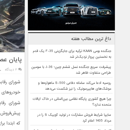
داغ ترین مطالب هفته
جنگنده بومی KAAN ترکیه برای جایگزینی F-35 یک قدم
به نخستین پرواز نزدیک‌تر شد
پایان عص
پیشرفت سریع جنگنده نسل ششم چین؛ J-36 با سومین
۲ دیدگاه
طراحی متفاوت ظاهر شد
روسیه ادعا می‌کند سامانه دفاعی S-500 ماهواره‌ها و
موشک‌های هایپرسونیک را نیز شکست می‌دهد
خودروهای د
چرا هیچ کشوری پایگاه نظامی بین‌المللی در خاک ایالات
شورای رقا
متحده ندارد؟
پیش‌فروش پ
سایپا شرایط فروش مشارکت در تولید کوییک S را در
مرداد 1405 اعلام کرد
که ابتدا بر