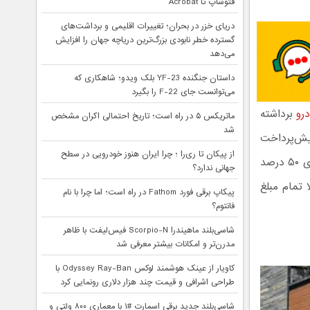
فتوشاپ تا Acrobat
دریای خزر در بحران؛ تغییرات اقلیمی و برداشت‌های
گسترده خطر نابودی بزرگ‌ترین دریاچه جهان را افزایش
می‌دهد
داستان جنگنده YF-23 بلک ویدو؛ شاهکاری که
می‌توانست جای F-22 را بگیرد
رو
برداشته
ماتریکس ۵ در راه است؛ تاریخ احتمالی اکران مشخص
شد
به عنوان پیش‌پرداخت
از پیکان تا ری‌را ؛ چرا ایران هنوز خودرویی در سطح
واریز می‌شد از هرگونه تورم یا افزایش قیمت در امان بود. به بیان ساده‌تر اگر مشتری ۵۰ درصد
جهانی ندارد؟
 تمام مبلغ
پیکاپ برقی فورد Fathom در راه است؛ اما چرا با نام
فانتوم؟
شاسی‌بلند ماهیندرا Scorpio-N فیس‌لیفت با ظاهر
مدرن‌تر و امکانات بیشتر معرفی شد
کاویار از عینک هوشمند لوکس Odyssey Ray-Ban با
طراحی اشرافی و قیمت چند هزار دلاری رونمایی کرد
شاسی‌بلند جدید برقی اسمارت #۱ با معماری ۸۰۰ ولتی و