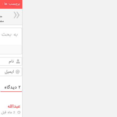
برچسب ها :
مع
مصن
۲
دیدگاه
عبدالله
2 ماه قبل