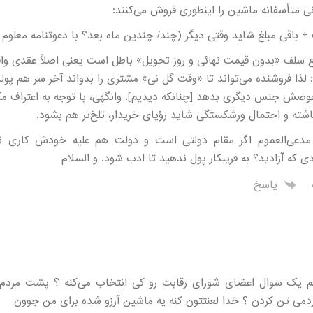
نی متأسفانه ماشین را اینطوری فروش می‌کنند:
 باقی مبلغ شاید وقتی دیگر (چند/ چندین ماه بعد؟ با دعوتنامه معلوم 
ع سلف «بدون قیمت نهائی و روز تحویل» باطل است یعنی اصلًا عقدی واق
د: لذا فروشنده می‌تواند تا «وقت گل نی» مشتری را بدواند آخر سر هم پول
 عوضش جنس دیگری بدهد [چنانکه دیدیم]. وانگهی، با توجه به اعتراف مک
نباشته و احتمال ورشکستگی شاید رؤیای خریدار، تلخ‌تر هم بشود.
مدعی‌العموم اگر مقام دولتی است و دولت هم علیه خودش کاری نم
ی که آزادید؟ به فریبکار پول ندهید تا ادب شود. و السلام
پاسخ
م یک سوال اعضای شورای رقابت رو کی انتخاب می‌کنه ؟ پشت مردم
می تن کردن ؟ خدا لعنتتون کنه یه ماشین آرزو شده برای من جوون