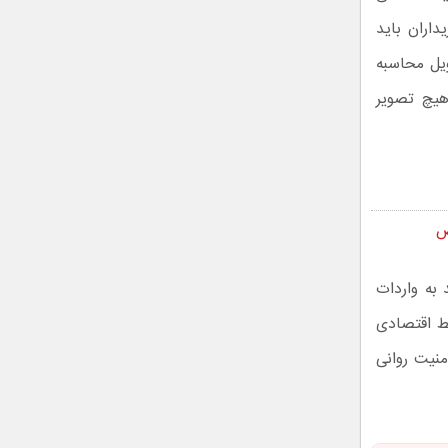
اران باید
ویل محاسبه
هیچ تصویر
ص
 به واردات
یط اقتصادی
امنیت روانی