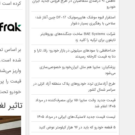
کاهش ۹۱ درصدی متقاضیان در طرح فروش جدید ایران
کرده است تا
خودرو
استقرار انبوه موشک هایپرسونیک DF-17 چین آغاز شد؛
سلاحی با رهگیری بسیار دشوار
شرکت BAE Systems ساخت جنگنده‌های یوروفایتر
تایفون برای ترکیه را کلید زد
بر اساس تصمیمات ا
خداحافظی با سودهای میلیونی در بازار خودرو؛ رانا، تارا و
دنا به قیمت کارخانه رسیدند
پزشکیان: سایپا هم مثل ایران‌خودرو خصوصی‌سازی
می‌شود
قیمت را پرد
طرح آزادسازی تردد خودروهای پلاک منطقه آزاد انزلی در
سراسر شمال کشور
خودرو تحت ت
قیمت جدید وانت سایپا ۱۵۱ برای مصرف‌کننده در مرداد
تاثیر ل
۱۴۰۵ اعلام شد
لیست قیمت جدید لاستیک‌های ایرانی در مرداد ۱۴۰۵
۵ قطعه خودرو که باید در ۹۶ هزار کیلومتر عوض کنید