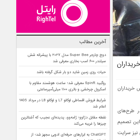
آخرین مطالب
دوج چارجر Super Bee مدل ۲۰۲۷ با پیشرانه شش
سیلندر ۶۰۰ اسب بخاری معرفی شد
ریداران
حیات روی زمین شاید دو بار شکل گرفته باشد
روگبید SpinR معرفی شد؛ ساعت هوشمند مقاوم با
این پس خریداران
اسکرول چرخشی و باتری ۱۱۰۰ میلی‌آمپرساعتی
شرایط فروش اقساطی لوکانو L7 و لوکانو L8 در مرداد 1405
اعلام شد
ر طرح‌های
نقطه مقابل دژاوو؛ ژامه‌وو، پدیده‌ای عجیب که آشناترین
 این تصمیم
چیزها را غریبه می‌کند
 نیز سرایت
ChatGPT به ابزارهای حرفه‌ای ادوبی مجهز شد؛ از