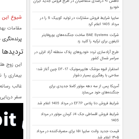
کاهش ۹۱ درصدی متقاضیان در طرح فروش جدید ایران
خودرو
شیوع این و
سایپا شرایط فروش مشارکت در تولید کوییک S را در
مرداد 1405 اعلام کرد
مقامات بهدا
شرکت BAE Systems ساخت جنگنده‌های یوروفایتر
پرنده‌نگری
خو
تایفون برای ترکیه را کلید زد
تردیدها د
طرح آزادسازی تردد خودروهای پلاک منطقه آزاد انزلی در
سراسر شمال کشور
استقرار انبوه موشک هایپرسونیک DF-17 چین آغاز شد؛
بیماری را 
سلاحی با رهگیری بسیار دشوار
غالب رسانه‌
آمریکا پس از سه دهه موتور کاملا جدیدی برای
جنگنده‌های خود می‌سازد
سفر دریایی، 
شرایط فروش دنا پلاس EF7P در مرداد 1405 اعلام شد
شرایط فروش اقساطی جک J4 کرمان موتور در مرداد
1405
قیمت جدید وانت سایپا ۱۵۱ برای مصرف‌کننده در مرداد
۱۴۰۵ اعلام شد