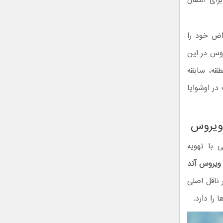
راض خود را
روس در این
قه، سابقه
در اوشوایا
اویروس
 با تهویه
ویروس آند
 ناقل اصلی
را دارد.