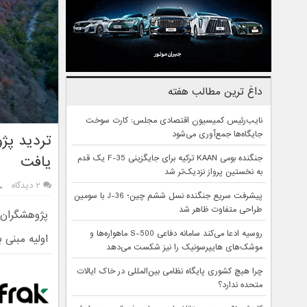
داغ ترین مطالب هفته
نایب‌رئیس کمیسیون اقتصادی مجلس: کارت سوخت
جایگاه‌ها جمع‌آوری می‌شود
تردید پژ
یافت
جنگنده بومی KAAN ترکیه برای جایگزینی F-35 یک قدم
به نخستین پرواز نزدیک‌تر شد
۲ دیدگاه
پیشرفت سریع جنگنده نسل ششم چین؛ J-36 با سومین
طراحی متفاوت ظاهر شد
پژوهشگران د
روسیه ادعا می‌کند سامانه دفاعی S-500 ماهواره‌ها و
اولیه مبنی ب
موشک‌های هایپرسونیک را نیز شکست می‌دهد
چرا هیچ کشوری پایگاه نظامی بین‌المللی در خاک ایالات
متحده ندارد؟