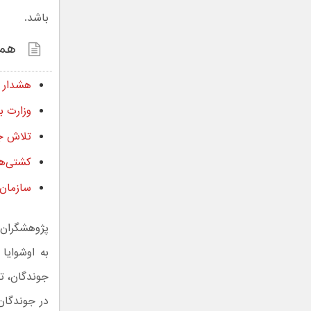
باشد.
همچ
هشدار ج
وزارت ب
تلاش جه
کشتی‌ها
سازمان 
پژوهشگران م
به اوشوایا
جوندگان، ت
در جوندگان