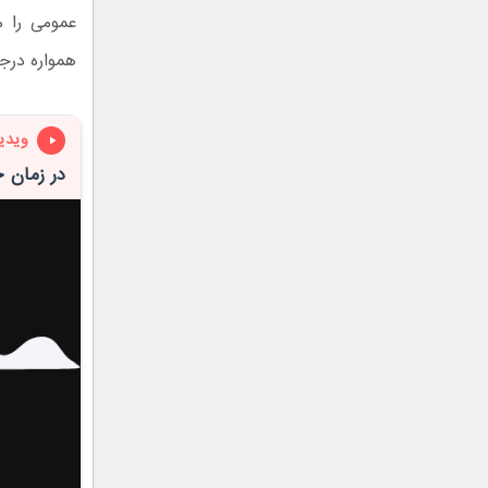
عمومی را م
همواره درجه
ویدی
در زمان ح