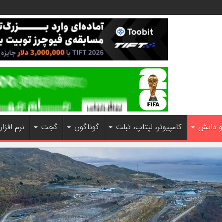
و دانش
کامپیوتر، لپتاپ، تبلت
گوناگون
گجت
نرم افزار