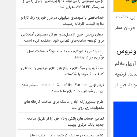
گوشی شیائومی ردمی نوت ۱۷ با بزرگ‌ترین باتری ردمی و
نمایشگر AMOLED معرفی شد
 مرگ را در پی داشت.
خداحافظی با سودهای میلیونی در بازار خودرو؛ رانا، تارا و
دنا به قیمت کارخانه رسیدند
ر جریان
سفر
ادعای رویترز: چین از مدل‌های هوش مصنوعی آمریکایی
برای توسعه سامانه‌های نظامی خود استفاده کرده است
تاویروس
راز مهندسی تاشوهای جدید سامسونگ؛ هشت نسل
نوآوری در Galaxy Z
ن زوج هلندی، مردی ۷۰ ساله و همسر ۶۹ ساله‌اش، به ترتیب در تاریخ‌های ۶ و ۲۴ آوریل علائم
غم‌انگیزترین مرگ‌های تاریخ بازی‌های ویدیویی؛ لحظاتی
دند. فرضیه
که قلب گیمرها را شکستند
یا، قبل از
تریلر نهایی Insidious: Out of the Further منتشر شد؛
این بار شیاطین در دنیای ما هستند!
طرح بلندپروازانه ایلان ماسک برای ساخت کارخانه‌های
ماهواره‌سازی روی ماه
تمامی حساب‌های بانکی به‌نام خود را از طریق سامانه
جدید بانک مرکزی ببینید
کشف عجیب در فیزیک کوانتوم؛ «زمان منفی» قابل