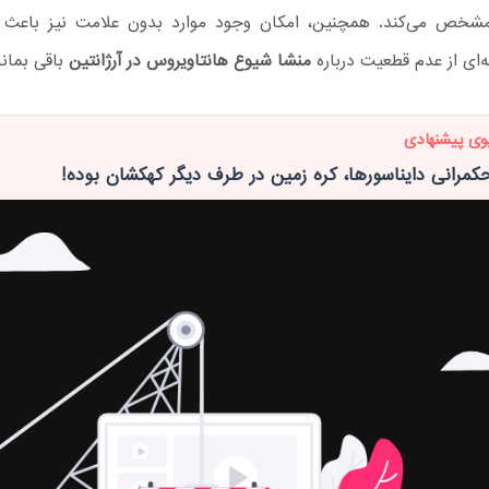
شخص می‌کند. همچنین، امکان وجود موارد بدون علامت نیز باعث 
‌ای از عدم قطعیت درباره
منشا شیوع هانتاویروس در آرژانتین
باقی بماند
وی پیشنهادی
کمرانی دایناسورها، کره زمین در طرف دیگر کهکشان بوده!