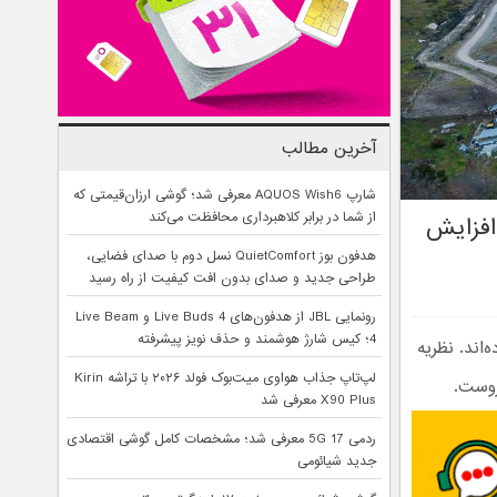
آخرین مطالب
شارپ AQUOS Wish6 معرفی شد؛ گوشی ارزان‌قیمتی که
از شما در برابر کلاهبرداری محافظت می‌کند
افزایش
هدفون بوز QuietComfort نسل دوم با صدای فضایی،
طراحی جدید و صدای بدون افت کیفیت از راه رسید
رونمایی JBL از هدفون‌های Live Buds 4 و Live Beam
4؛ کیس شارژ هوشمند و حذف نویز پیشرفته
اند. نظریه
لپ‌تاپ جذاب هواوی میت‌بوک فولد ۲۰۲۶ با تراشه Kirin
بروست.
X90 Plus معرفی شد
ردمی 17 5G معرفی شد؛ مشخصات کامل گوشی اقتصادی
جدید شیائومی