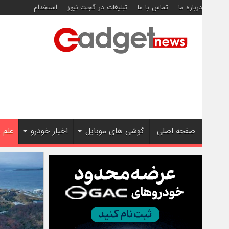
درباره ما
تماس با ما
تبلیغات در گجت نیوز
استخدام
صفحه اصلی
گوشی های موبایل
اخبار خودرو
علم 