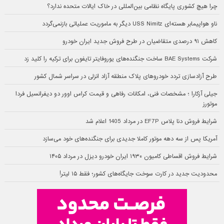
چرا هیچ کشوری پایگاه نظامی بین‌المللی در خاک ایالات متحده ندارد؟
ناو هواپیمابر هسته‌ای USS Nimitz دیگر به ماموریت عملیاتی بازنمی‌گردد
کاهش ۹۱ درصدی متقاضیان در طرح فروش جدید ایران خودرو
شرکت BAE Systems ساخت جنگنده‌های یوروفایتر تایفون برای ترکیه را کلید زد
طرح آزادسازی تردد خودروهای پلاک منطقه آزاد انزلی در سراسر شمال کشور
جیلی آزکارا ؛ مشخصات فنی، امکانات رفاهی و قیمت کراس اوور دو دیفرانسیل فردا
موتورز
شرایط فروش دنا پلاس EF7P در مرداد 1405 اعلام شد
آمریکا پس از سه دهه موتور کاملا جدیدی برای جنگنده‌های خود می‌سازد
شرایط فروش اقساطی کامیون ۱۹۳۰ ایران خودرو دیزل در مرداد ۱۴۰۵
محدودیت جدید در کارت سوخت جایگاه‌های کشور؛ فقط ۱۵ لیتر!