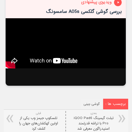
ویدیوی پیشنهادی
بررسی گوشی گلکسی A05s سامسونگ
برچسب ها :
گوشی چینی
بعدی:
قبلی
تبلت گیمینگ iQOO Pad6
تلسکوپ جیمز وب یکی از
Pro با تراشه قدرتمند
اولین کهکشان‌های جهان را
اسنپدراگون معرفی شد
کشف کرد