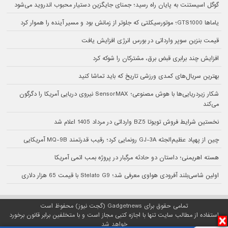
گوگل اسیستنت به پایان راه رسید؛ جمنای جایگزین دستیار محبوب اندروید می‌شود
یاماها GTS1000؛ موتورسیکلتی که جلوتر از زمانش بود و مسیر آینده را هموار کرد
قیمت بنزین سوپر وارداتی در بورس انرژی افزایش یافت
افزایش چند برابری قبض برق، مشترکان را شوکه کرد
بهترین سریال‌های کمدی ورزشی تاریخ که باید تماشا کنید
شکار زیردریایی‌ها با هوش مصنوعی؛ SensorMAX نیروی دریایی آمریکا را دگرگون
می‌کند
نخستین شرایط فروش تویوتا BZ5 وارداتی در مرداد 1405 اعلام شد
چین از پهپاد عظیم‌الجثه GJ-3A رونمایی کرد؛ رقیب قدرتمند MQ-9B آمریکایی
هسته اهریمنی؛ داستان دو حادثه مرگبار در پروژه بمب اتمی آمریکا
اولین شاسی‌بلند آفرودی هواوی معرفی شد؛ Stelato G9 با قیمت 65 هزار دلاری
تمامی حقوق برای Gadgetnews (گجت نیوز) محفوظ است
استفاده از مطالب سایت تنها با اجازه کتبی مجاز است و با متخلفین برابر قانون برخورد
خواهد شد