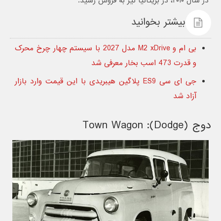
در سال ۲۰۱۰، در بریتانیا نیز به فروش رسید.
بیشتر بخوانید
بی ام و M2 xDrive مدل 2027 با سیستم چهار چرخ محرک
و قدرت 473 اسب بخار معرفی شد
جی ای سی ES9 پلاگین هیبریدی با این قیمت وارد بازار
آزاد شد
دوج (Dodge): Town Wagon