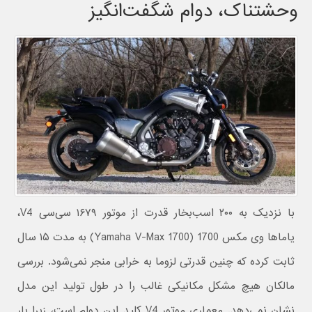
وحشتناک، دوام شگفت‌انگیز
با نزدیک به ۲۰۰ اسب‌بخار قدرت از موتور ۱۶۷۹ سی‌سی V4،
یاماها وی مکس 1700 (Yamaha V-Max 1700) به مدت ۱۵ سال
ثابت کرده که چنین قدرتی لزوما به خرابی منجر نمی‌شود. بررسی
مالکان هیچ مشکل مکانیکی غالب را در طول تولید این مدل
نشان نمی‌دهد. معماری موتور V4 کلید این دوام است، زیرا بار