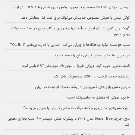
رونمایی خودرو IM LS9 توسط نیکا موتور ، لوکس ترین شاسی بلند EREV در ایران
گوگل مپس با هوش مصنوعی جدیدش می‌تواند برای شما غذا سفارش دهد
گریت وال کنون به بازار ایران می‌آید؛ پرفروش‌ترین پیکاپ چین در سبد محصولات
بهمن موتور
بمب هوشمند ترکیه پناهگاه‌ها را ویران می‌کند؛ آشنایی با قدرت بی‌نظیر TOLUN-P
در بحران اقتصادی چطور فروش مان را حفظ کنیم؟
قدرتمندترین جیپ گرند چروکی تاریخ با موتور V8 سوپرشارژ SRT بازمی‌گردد
رندرهای جدید گلکسی S26 FE سامسونگ فاش شد
بررسی نقش بازی‌های کامپیوتری در رشد مصرف اینترنت در ایران
۱۰ برند صوتی که متعلق به سامسونگ است
اپلیکیشن‌های اندرویدی چگونه موقعیت مکانی کاربران را ردیابی می‌کنند؟
دوج چارجر Super Bee مدل ۲۰۲۷ با پیشرانه شش سیلندر ۶۰۰ اسب بخاری معرفی
شد