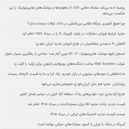
روسیه ادعا می‌کند سامانه دفاعی S-500 ماهواره‌ها و موشک‌های هایپرسونیک را نیز
شکست می‌دهد
چرا هیچ کشوری پایگاه نظامی بین‌المللی در خاک ایالات متحده ندارد؟
سایپا شرایط فروش مشارکت در تولید کوییک S را در مرداد 1405 اعلام کرد
کاهش ۹۱ درصدی متقاضیان در طرح فروش جدید ایران خودرو
استقرار انبوه موشک هایپرسونیک DF-17 چین آغاز شد؛ سلاحی با رهگیری بسیار دشوار
شرکت BAE Systems ساخت جنگنده‌های یوروفایتر تایفون برای ترکیه را کلید زد
خداحافظی با سودهای میلیونی در بازار خودرو؛ رانا، تارا و دنا به قیمت کارخانه رسیدند
پزشکیان: سایپا هم مثل ایران‌خودرو خصوصی‌سازی می‌شود
طرح آزادسازی تردد خودروهای پلاک منطقه آزاد انزلی در سراسر شمال کشور
قیمت جدید وانت سایپا ۱۵۱ برای مصرف‌کننده در مرداد ۱۴۰۵ اعلام شد
لیست قیمت جدید لاستیک‌های ایرانی در مرداد ۱۴۰۵
آمریکا در جنگ با ایران با کمبود موشک‌های حیاتی مواجه است