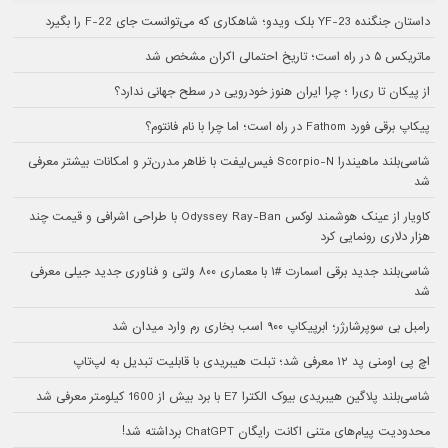
داستان جنگنده YF-23 بلک ویدو؛ شاهکاری که می‌توانست جای F-22 را بگیرد
ماتریکس ۵ در راه است؛ تاریخ احتمالی اکران مشخص شد
از پیکان تا ری‌را ؛ چرا ایران هنوز خودرویی در سطح جهانی ندارد؟
پیکاپ برقی فورد Fathom در راه است؛ اما چرا با نام فانتوم؟
شاسی‌بلند ماهیندرا Scorpio-N فیس‌لیفت با ظاهر مدرن‌تر و امکانات بیشتر معرفی
شد
کاویار از عینک هوشمند لوکس Odyssey Ray-Ban با طراحی اشرافی و قیمت چند
هزار دلاری رونمایی کرد
شاسی‌بلند جدید برقی اسمارت #۱ با معماری ۸۰۰ ولتی و فناوری جدید جیلی معرفی
شد
رامبل بی سوپرشارژر؛ ابرپیکاپ ۹۰۰ اسب بخاری رم وارد میدان شد
اچ پی اومنی پد ۱۲ معرفی شد؛ تبلت هیبریدی با قابلیت تبدیل به لپ‌تاپ
شاسی‌بلند پلاگین هیبریدی بیوک الکترا E7 با برد بیش از 1600 کیلومتر معرفی شد
محدودیت پیام‌های متنی اکانت رایگان ChatGPT برداشته شد!