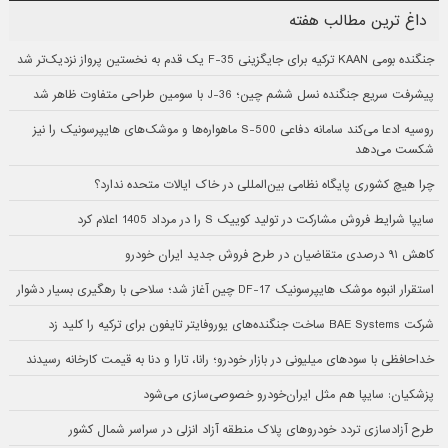
داغ ترین مطالب هفته
جنگنده بومی KAAN ترکیه برای جایگزینی F-35 یک قدم به نخستین پرواز نزدیک‌تر شد
پیشرفت سریع جنگنده نسل ششم چین؛ J-36 با سومین طراحی متفاوت ظاهر شد
روسیه ادعا می‌کند سامانه دفاعی S-500 ماهواره‌ها و موشک‌های هایپرسونیک را نیز
شکست می‌دهد
چرا هیچ کشوری پایگاه نظامی بین‌المللی در خاک ایالات متحده ندارد؟
سایپا شرایط فروش مشارکت در تولید کوییک S را در مرداد 1405 اعلام کرد
کاهش ۹۱ درصدی متقاضیان در طرح فروش جدید ایران خودرو
استقرار انبوه موشک هایپرسونیک DF-17 چین آغاز شد؛ سلاحی با رهگیری بسیار دشوار
شرکت BAE Systems ساخت جنگنده‌های یوروفایتر تایفون برای ترکیه را کلید زد
خداحافظی با سودهای میلیونی در بازار خودرو؛ رانا، تارا و دنا به قیمت کارخانه رسیدند
پزشکیان: سایپا هم مثل ایران‌خودرو خصوصی‌سازی می‌شود
طرح آزادسازی تردد خودروهای پلاک منطقه آزاد انزلی در سراسر شمال کشور