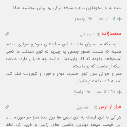
ملت یه بار بخودتون بیایید شرف ایرانی رو ارزش ببخشید لطفا
8
0
پاسخ
محمدزاده
1 ماه قبل
تا زمانیکه ما بعنوان ملت به این مافیاهای خودرو سواری میدم،
همینه که هست، شعور جمعی یه چیزیه که توی مملکت ما کسی
نمیخواهد بفهمه که اگر پایبندش باشند چه قدرتی داره، خلاصه
اینکه از ماست که بر ماست،
عمر و جوانی مون توی حسرت دوج و فورد و شورولت تلف شد،
تف به ذات باعث و بانیش
15
0
پاسخ
فراز از ارس
1 ماه قبل
هر کی با این قیمت به این حلبی ها پول بده مغز خر خورده …با
این قیمت میشه بهترین ماشین های ژاپنی و خرید کرد لطفا