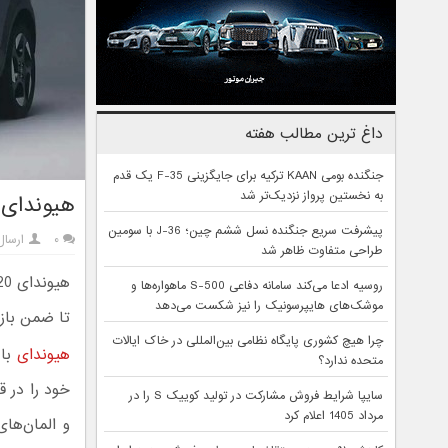
داغ ترین مطالب هفته
جنگنده بومی KAAN ترکیه برای جایگزینی F-35 یک قدم
به نخستین پرواز نزدیک‌تر شد
هیوندای i20 جدید با طراحی به‌روزتر و امکانات بیشتر معرف
پیشرفت سریع جنگنده نسل ششم چین؛ J-36 با سومین
۰
ارسال
طراحی متفاوت ظاهر شد
روسیه ادعا می‌کند سامانه دفاعی S-500 ماهواره‌ها و
موشک‌های هایپرسونیک را نیز شکست می‌دهد
تا ضمن بازط
چرا هیچ کشوری پایگاه نظامی بین‌المللی در خاک ایالات
هیوندای
متحده ندارد؟
خود را در 
سایپا شرایط فروش مشارکت در تولید کوییک S را در
مرداد 1405 اعلام کرد
و المان‌های