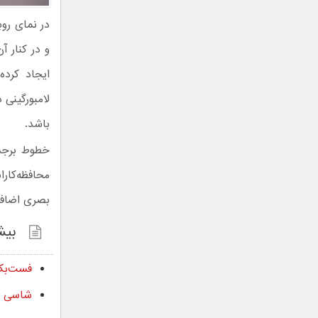
در نمای روب
و در کنار آ
ایجاد کرده
لامبورگینی
باشد.
بصری اضافه
بیش
فست‌بک برقی هیوندا
شاسی بلند آفرو