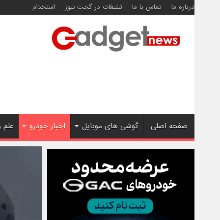
درباره ما
تماس با ما
تبلیغات در گجت نیوز
استخدام
صفحه اصلی
گوشی های موبایل
اخبار خودرو
علم 