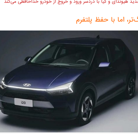
ید هیوندای و کیا با دردسر ورود و خروج از خودرو خداحافظی می‌کند
گ‌تر، اما با حفظ پلتفرم