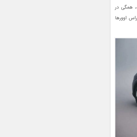
، همگی در
ای کراس‌ اوورها