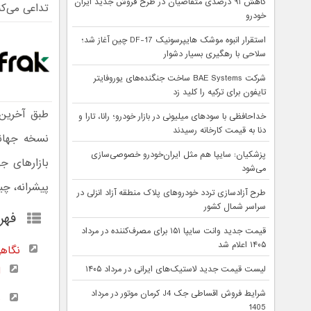
کاهش ۹۱ درصدی متقاضیان در طرح فروش جدید ایران
تداعی می‌کن
خودرو
استقرار انبوه موشک هایپرسونیک DF-17 چین آغاز شد؛
سلاحی با رهگیری بسیار دشوار
شرکت BAE Systems ساخت جنگنده‌های یوروفایتر
تایفون برای ترکیه را کلید زد
طبق آخری
خداحافظی با سودهای میلیونی در بازار خودرو؛ رانا، تارا و
دنا به قیمت کارخانه رسیدند
نسخه جهانی
پزشکیان: سایپا هم مثل ایران‌خودرو خصوصی‌سازی
بازارهای ج
می‌شود
پیشرانه، چ
طرح آزادسازی تردد خودروهای پلاک منطقه آزاد انزلی در
سراسر شمال کشور
فهر
قیمت جدید وانت سایپا ۱۵۱ برای مصرف‌کننده در مرداد
۱۴۰۵ اعلام شد
نگاهی 
ا
لیست قیمت جدید لاستیک‌های ایرانی در مرداد ۱۴۰۵
شرایط فروش اقساطی جک J4 کرمان موتور در مرداد
ط
1405