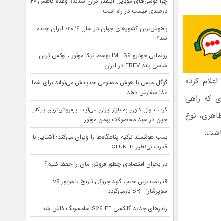
چرا گوشی‌های موبایل اینقدر گران شدند؟ وعده کاهش ۲۰
درصدی قیمت در راه است
باهوش‌ترین کشورهای جهان در سال ۲۰۲۶؛ ایران چندم
شد؟
رونمایی خودرو IM LS9 توسط نیکا موتور ، لوکس ترین
شاسی بلند EREV در ایران
اعلام کرده
گوگل مپس با هوش مصنوعی جدیدش می‌تواند برای شما
غذا سفارش دهد
ی که راهی
گریت وال کنون به بازار ایران می‌آید؛ پرفروش‌ترین پیکاپ
اهری، نوع
چین در سبد محصولات بهمن موتور
اشت.
بمب هوشمند ترکیه پناهگاه‌ها را ویران می‌کند؛ آشنایی با
قدرت بی‌نظیر TOLUN-P
در بحران اقتصادی چطور فروش مان را حفظ کنیم؟
قدرتمندترین جیپ گرند چروکی تاریخ با موتور V8
سوپرشارژ SRT بازمی‌گردد
رندرهای جدید گلکسی S26 FE سامسونگ فاش شد