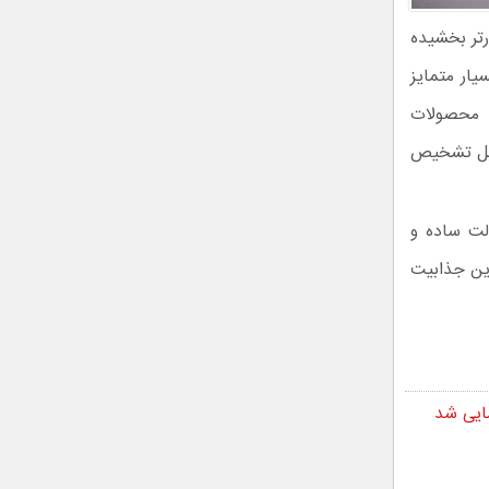
رتر بخشیده
یار متمایز
ی محصولات
قابل تشخیص
های دقیق روی بدنه، ظاهر i20 را از حالت ساده و
تر نیز رینگ‌های آلیاژی ۱۷ اینچی به این جذابیت