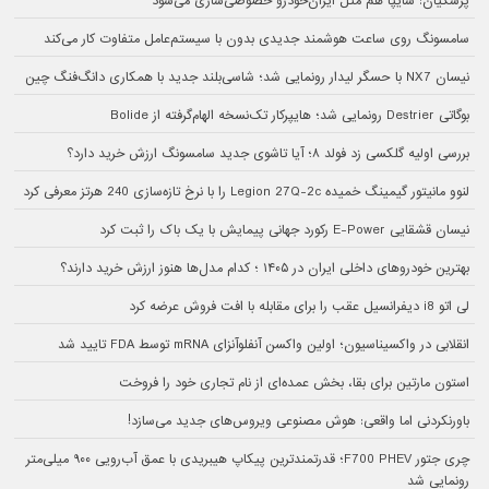
پزشکیان: سایپا هم مثل ایران‌خودرو خصوصی‌سازی می‌شود
سامسونگ روی ساعت هوشمند جدیدی بدون با سیستم‌عامل متفاوت کار می‌کند
نیسان NX7 با حسگر لیدار رونمایی شد؛ شاسی‌بلند جدید با همکاری دانگ‌فنگ چین
بوگاتی Destrier رونمایی شد؛ هایپرکار تک‌نسخه الهام‌گرفته از Bolide
بررسی اولیه گلکسی زد فولد ۸؛ آیا تاشوی جدید سامسونگ ارزش خرید دارد؟
لنوو مانیتور گیمینگ خمیده Legion 27Q-2c را با نرخ تازه‌سازی 240 هرتز معرفی کرد
نیسان قشقایی E-Power رکورد جهانی پیمایش با یک باک را ثبت کرد
بهترین خودروهای داخلی ایران در ۱۴۰۵ ؛ کدام مدل‌ها هنوز ارزش خرید دارند؟
لی اتو i8 دیفرانسیل عقب را برای مقابله با افت فروش عرضه کرد
انقلابی در واکسیناسیون؛ اولین واکسن آنفلوآنزای mRNA توسط FDA تایید شد
استون مارتین برای بقا، بخش عمده‌ای از نام تجاری خود را فروخت
باورنکردنی اما واقعی: هوش مصنوعی ویروس‌های جدید می‌سازد!
چری جتور F700 PHEV؛ قدرتمندترین پیکاپ هیبریدی با عمق آب‌رویی ۹۰۰ میلی‌متر
رونمایی شد