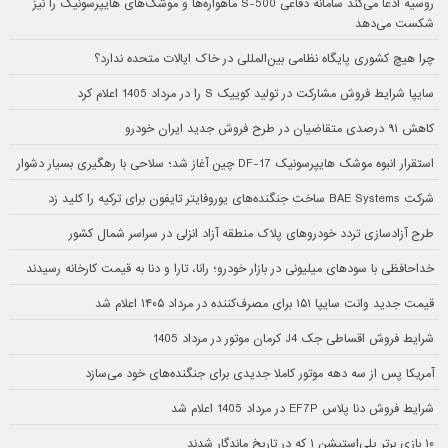
روسیه ادعا می‌کند سامانه دفاعی S-500 ماهواره‌ها و موشک‌های هایپرسونیک را نیز
شکست می‌دهد
چرا هیچ کشوری پایگاه نظامی بین‌المللی در خاک ایالات متحده ندارد؟
سایپا شرایط فروش مشارکت در تولید کوییک S را در مرداد 1405 اعلام کرد
کاهش ۹۱ درصدی متقاضیان در طرح فروش جدید ایران خودرو
استقرار انبوه موشک هایپرسونیک DF-17 چین آغاز شد؛ سلاحی با رهگیری بسیار دشوار
شرکت BAE Systems ساخت جنگنده‌های یوروفایتر تایفون برای ترکیه را کلید زد
طرح آزادسازی تردد خودروهای پلاک منطقه آزاد انزلی در سراسر شمال کشور
خداحافظی با سودهای میلیونی در بازار خودرو؛ رانا، تارا و دنا به قیمت کارخانه رسیدند
قیمت جدید وانت سایپا ۱۵۱ برای مصرف‌کننده در مرداد ۱۴۰۵ اعلام شد
شرایط فروش اقساطی جک J4 کرمان موتور در مرداد 1405
آمریکا پس از سه دهه موتور کاملا جدیدی برای جنگنده‌های خود می‌سازد
شرایط فروش دنا پلاس EF7P در مرداد 1405 اعلام شد
۱۰ بازی برتر پلی‌استیشن ۱ که در تاریخ ماندگار شدند