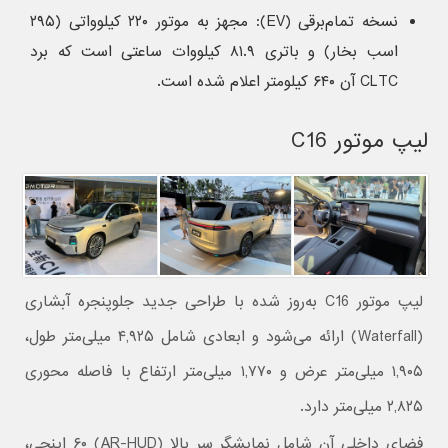
نسخه تمام‌برقی (EV): مجهز به موتور ۲۲۰ کیلوواتی (۲۹۵
اسب بخار) و باتری ۸۱.۹ کیلووات ساعتی است که برد
CLTC آن ۶۴۰ کیلومتر اعلام شده است.
لیپ موتور C16
لیپ موتور C16 به‌روز شده با طراحی جدید جلوپنجره آبشاری
(Waterfall) ارائه می‌شود و ابعادی شامل ۴,۹۲۵ میلی‌متر طول،
۱,۹۰۵ میلی‌متر عرض و ۱,۷۷۰ میلی‌متر ارتفاع با فاصله محوری
۲,۸۲۵ میلی‌متر دارد.
فضای داخلی آن شامل نمایشگر سر بالا (AR-HUD) ۶۰ اینچی،