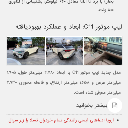
بخار) با برد CLTC معادل ۶۶۰ کیلومتر، پشتیبانی از فناوری
۸۰۰ ولت.
لیپ موتور C11: ابعاد و عملکرد بهبودیافته
مدل جدید لیپ موتور C11 با ابعاد ۴,۷۸۰ میلی‌متر طول، ۱,۹۰۵
میلی‌متر عرض و ۱,۶۵۸ میلی‌متر ارتفاع، و فاصله محوری ۲,۹۳۰
میلی‌متر معرفی شده است.
بیشتر بخوانید
اروپا ادعاهای ایمنی رانندگی تمام خودران تسلا را زیر سوال