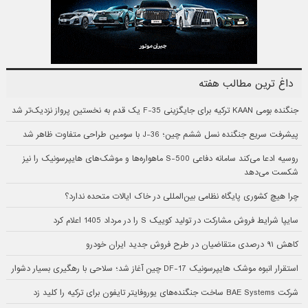
داغ ترین مطالب هفته
جنگنده بومی KAAN ترکیه برای جایگزینی F-35 یک قدم به نخستین پرواز نزدیک‌تر شد
پیشرفت سریع جنگنده نسل ششم چین؛ J-36 با سومین طراحی متفاوت ظاهر شد
روسیه ادعا می‌کند سامانه دفاعی S-500 ماهواره‌ها و موشک‌های هایپرسونیک را نیز
شکست می‌دهد
چرا هیچ کشوری پایگاه نظامی بین‌المللی در خاک ایالات متحده ندارد؟
سایپا شرایط فروش مشارکت در تولید کوییک S را در مرداد 1405 اعلام کرد
کاهش ۹۱ درصدی متقاضیان در طرح فروش جدید ایران خودرو
استقرار انبوه موشک هایپرسونیک DF-17 چین آغاز شد؛ سلاحی با رهگیری بسیار دشوار
شرکت BAE Systems ساخت جنگنده‌های یوروفایتر تایفون برای ترکیه را کلید زد