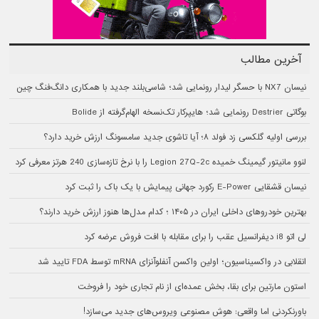
آخرین مطالب
نیسان NX7 با حسگر لیدار رونمایی شد؛ شاسی‌بلند جدید با همکاری دانگ‌فنگ چین
بوگاتی Destrier رونمایی شد؛ هایپرکار تک‌نسخه الهام‌گرفته از Bolide
بررسی اولیه گلکسی زد فولد ۸؛ آیا تاشوی جدید سامسونگ ارزش خرید دارد؟
لنوو مانیتور گیمینگ خمیده Legion 27Q-2c را با نرخ تازه‌سازی 240 هرتز معرفی کرد
نیسان قشقایی E-Power رکورد جهانی پیمایش با یک باک را ثبت کرد
بهترین خودروهای داخلی ایران در ۱۴۰۵ ؛ کدام مدل‌ها هنوز ارزش خرید دارند؟
لی اتو i8 دیفرانسیل عقب را برای مقابله با افت فروش عرضه کرد
انقلابی در واکسیناسیون؛ اولین واکسن آنفلوآنزای mRNA توسط FDA تایید شد
استون مارتین برای بقا، بخش عمده‌ای از نام تجاری خود را فروخت
باورنکردنی اما واقعی: هوش مصنوعی ویروس‌های جدید می‌سازد!