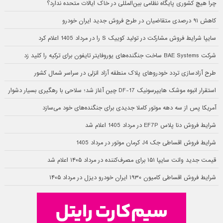
چرا هیچ کشوری پایگاه نظامی بین‌المللی در خاک ایالات متحده ندارد؟
کاهش ۹۱ درصدی متقاضیان در طرح فروش جدید ایران خودرو
سایپا شرایط فروش مشارکت در تولید کوییک S را در مرداد 1405 اعلام کرد
شرکت BAE Systems ساخت جنگنده‌های یوروفایتر تایفون برای ترکیه را کلید زد
طرح آزادسازی تردد خودروهای پلاک منطقه آزاد انزلی در سراسر شمال کشور
استقرار انبوه موشک هایپرسونیک DF-17 چین آغاز شد؛ سلاحی با رهگیری بسیار دشوار
آمریکا پس از سه دهه موتور کاملا جدیدی برای جنگنده‌های خود می‌سازد
شرایط فروش دنا پلاس EF7P در مرداد 1405 اعلام شد
شرایط فروش اقساطی جک J4 کرمان موتور در مرداد 1405
قیمت جدید وانت سایپا ۱۵۱ برای مصرف‌کننده در مرداد ۱۴۰۵ اعلام شد
شرایط فروش اقساطی کامیون ۱۹۳۰ ایران خودرو دیزل در مرداد ۱۴۰۵