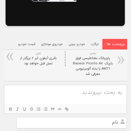
برچسب ها :
تیگارد
خودرو چینی
خودروی مونتاژی
قیمت خودرو
بعدی:
قبلی
پاوربانک مغناطیسی فوق
باتری آیفون ایر ۲ بزرگتر از
باریک Baseus PicoGo Air
نسل قبل خواهد بود
AM71 با بدنه آلومینیومی
معرفی شد
نام