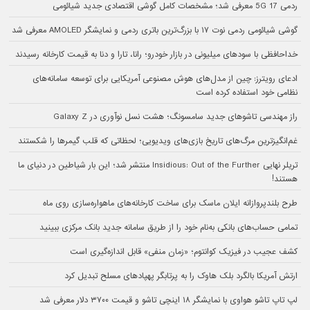
ردمی 17 5G معرفی شد؛ مشخصات کامل گوشی اقتصادی جدید شیائومی
گوشی شیائومی ردمی نوت ۱۷ با بزرگ‌ترین باتری ردمی و نمایشگر AMOLED معرفی شد
خداحافظی با سودهای میلیونی در بازار خودرو؛ رانا، تارا و دنا به قیمت کارخانه رسیدند
ادعای رویترز: چین از مدل‌های هوش مصنوعی آمریکایی برای توسعه سامانه‌های
نظامی خود استفاده کرده است
راز مهندسی تاشوهای جدید سامسونگ؛ هشت نسل نوآوری در Galaxy Z
غم‌انگیزترین مرگ‌های تاریخ بازی‌های ویدیویی؛ لحظاتی که قلب گیمرها را شکستند
تریلر نهایی Insidious: Out of the Further منتشر شد؛ این بار شیاطین در دنیای ما
هستند!
طرح بلندپروازانه ایلان ماسک برای ساخت کارخانه‌های ماهواره‌سازی روی ماه
تمامی حساب‌های بانکی به‌نام خود را از طریق سامانه جدید بانک مرکزی ببینید
کشف عجیب در فیزیک کوانتوم؛ «زمان منفی» قابل اندازه‌گیری است
ارتش آمریکا بالگرد بلک هاوک را به پرتابگر پهپادهای مسلح تبدیل کرد
لپ تاپ تاشو هواوی با نمایشگر ۱۸ اینچی تاشو و قیمت ۳۷۰۰ دلار معرفی شد