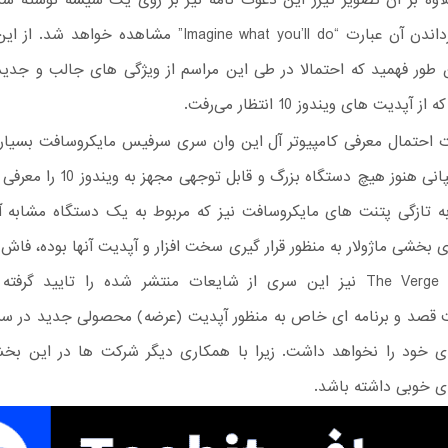
علاوه بر آن تصویر تیزر این دعوت نامه نیز بر روی یک شیشه نوشته 
البته با برگرداندن آن عبارت “Imagine what you’ll do” مشاهده خو
ن طور فهمید که احتمالا در طی این مراسم از ویژگی های جالب و جدی
پدیت های ویندوز 10 انتظار می‌رفت.
 احتمال معرفی کامپیوتر آل این وان سری سرفیس مایکروسافت بسیار 
زیرا این کمپانی هنوز هیچ دستگاه بزرگ و ق
به تازگی پتنت های مایکروسافت نیز که مربوط به یک دستگاه مشابه 
 بخشی ماژولار به منظور قرار گیری سخت افزار و آپدیت آنها بوده، فا
وب سایت The Verge نیز این سری از شایعات منتشر شده را تایید گرف
 قصد و برنامه ای خاص به منظور آپدیت (عرضه) محصولی جدید در س
ی خود را نخواهد داشت. زیرا با همکاری دیگر شرکت ها در این بخش
 خوبی داشته باشد.