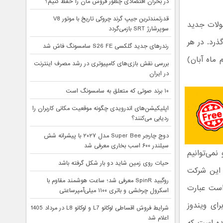
در بحران اقتصادی چطور فروش مان را حفظ کنیم؟
قدرتمندترین جیپ گرند چروکی تاریخ با موتور V8
ولات جدید
سوپرشارژ SRT بازمی‌گردد
ذرد. در هر
رندرهای جدید گلکسی S26 FE سامسونگ فاش شد
مصادف با پنجم ماه آبان)
بررسی نقش بازی‌های کامپیوتری در رشد مصرف اینترنت
در ایران
۱۰ برند صوتی که متعلق به سامسونگ است
اپلیکیشن‌های اندرویدی چگونه موقعیت مکانی کاربران را
ردیابی می‌کنند؟
دوج چارجر Super Bee مدل ۲۰۲۷ با پیشرانه شش
سیلندر ۶۰۰ اسب بخاری معرفی شد
می‌توانیم
حیات روی زمین شاید دو بار شکل گرفته باشد
 این شرکت
روگبید SpinR معرفی شد؛ ساعت هوشمند مقاوم با
است عبارت
اسکرول چرخشی و باتری ۱۱۰۰ میلی‌آمپرساعتی
ید برای ویندوز
شرایط فروش اقساطی لوکانو L7 و لوکانو L8 در مرداد 1405
اعلام شد