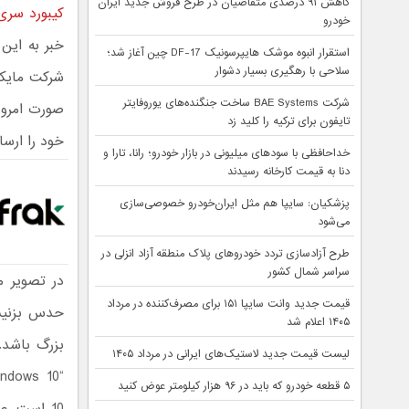
کاهش ۹۱ درصدی متقاضیان در طرح فروش جدید ایران
کیبورد سر
خودرو
خبر به این
استقرار انبوه موشک هایپرسونیک DF-17 چین آغاز شد؛
سلاحی با رهگیری بسیار دشوار
شرکت مایکر
شرکت BAE Systems ساخت جنگنده‌های یوروفایتر
تایفون برای ترکیه را کلید زد
خود را ارسا
خداحافظی با سودهای میلیونی در بازار خودرو؛ رانا، تارا و
دنا به قیمت کارخانه رسیدند
پزشکیان: سایپا هم مثل ایران‌خودرو خصوصی‌سازی
می‌شود
طرح آزادسازی تردد خودروهای پلاک منطقه آزاد انزلی در
سراسر شمال کشور
در تصویر م
قیمت جدید وانت سایپا ۱۵۱ برای مصرف‌کننده در مرداد
حدس بزنیم
۱۴۰۵ اعلام شد
بزرگ باشد.
لیست قیمت جدید لاستیک‌های ایرانی در مرداد ۱۴۰۵
۵ قطعه خودرو که باید در ۹۶ هزار کیلومتر عوض کنید