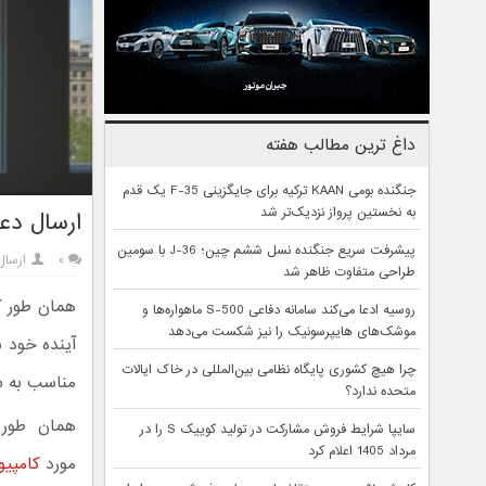
داغ ترین مطالب هفته
جنگنده بومی KAAN ترکیه برای جایگزینی F-35 یک قدم
به نخستین پرواز نزدیک‌تر شد
ارسال دعوت نام
پیشرفت سریع جنگنده نسل ششم چین؛ J-36 با سومین
۰
ارسا
طراحی متفاوت ظاهر شد
همان طور که
روسیه ادعا می‌کند سامانه دفاعی S-500 ماهواره‌ها و
موشک‌های هایپرسونیک را نیز شکست می‌دهد
چرا هیچ کشوری پایگاه نظامی بین‌المللی در خاک ایالات
مناسب به شا
متحده ندارد؟
همان طور ک
سایپا شرایط فروش مشارکت در تولید کوییک S را در
مرداد 1405 اعلام کرد
مورد
کامپی