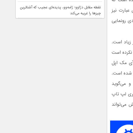
شده است که
نقطه مقابل دژاوو؛ ژامه‌وو، پدیده‌ای عجیب که آشناترین
اهد شد. از این عبارت نیز
چیزها را غریبه می‌کند
دی رونمایی
زیاد است.
ابل توجهی مجهز به ویندوز 10 را معرفی نکرده است
آی مک اپل
ش شده است.
ته و می‌گوید
ری لپ تاپ
 می‌تواند