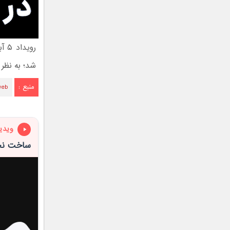
شد؛ به نظر
منبع :
web
ویدی
ساخت نخس