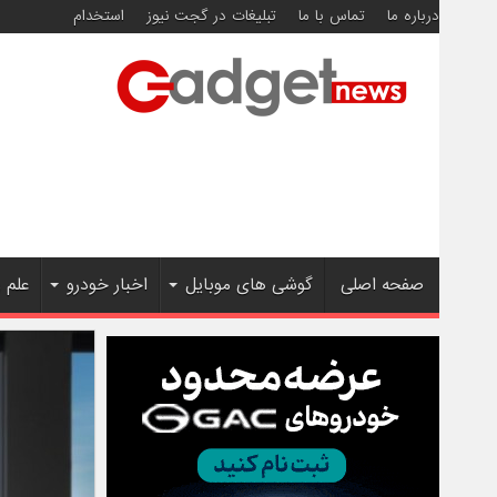
درباره ما
تماس با ما
تبلیغات در گجت نیوز
استخدام
صفحه اصلی
گوشی های موبایل
اخبار خودرو
علم 