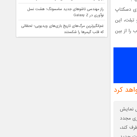
های دسکتاپ
راز مهندسی تاشوهای جدید سامسونگ؛ هشت نسل
نوآوری در Galaxy Z
 تبلت، این
غم‌انگیزترین مرگ‌های تاریخ بازی‌های ویدیویی؛ لحظاتی
 را از بین
که قلب گیمرها را شکستند
اهد کرد
ل نمایش
اری مجدد
رف کند،
ات جدید