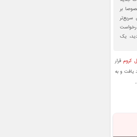
صوصا بر
ریع‌تر
درخواست
دید، یک
ل کروم
قرار
 یافت و به