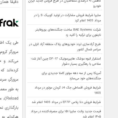
کاهش ۹۱ درصدی متقاضیان در طرح فروش جدید ایران
دقیقا همان کاری 
خودرو
سایپا شرایط فروش مشارکت در تولید کوییک S را در
مرداد 1405 اعلام کرد
شرکت BAE Systems ساخت جنگنده‌های یوروفایتر
تایفون برای ترکیه را کلید زد
طی یک اظها
طرح آزادسازی تردد خودروهای پلاک منطقه آزاد انزلی در
سراسر شمال کشور
استقرار انبوه موشک هایپرسونیک DF-17 چین آغاز شد؛
سلاحی با رهگیری بسیار دشوار
کرده‌اند که
آمریکا پس از سه دهه موتور کاملا جدیدی برای
جنگنده‌های خود می‌سازد
مرورگر، سرع
شرایط فروش اقساطی جک J4 کرمان موتور در مرداد
به طور معمو
1405
load
شرایط فروش دنا پلاس EF7P در مرداد 1405 اعلام شد
بارگذاری ن
قیمت جدید وانت سایپا ۱۵۱ برای مصرف‌کننده در مرداد
هرکدام به 
۱۴۰۵ اعلام شد