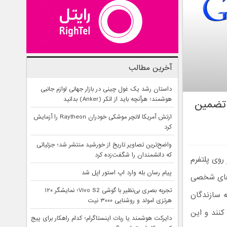
آخرین مطالب
داستان رشد یک غول چینی در بازار جهانی لوازم جانبی
هوشمند؛ هرآنچه باید از انکر (Anker) بدانید
تضمین‌
ارتش آمریکا لانچر موشکی خودران Raytheon را آزمایش
کرد
واضح‌ترین تصاویر تاریخ از خورشید منتشر شد؛ جزئیاتی
که دانشمندان را شگفت‌زده کرد
روی پلتفرم
پیام رسان بله وارد اپ استور اپل شد
ترهای شخصی
تجربه بصری بی‌نظیر با گوشی Vivo S2؛ نمایشگر ۱۲۰
ه سازندگان
هرتزی امولد و روشنایی ۳۰۰۰ نیت
 کنند و این
دایرکت هوشمند یا ربات اینستاگرام؛ کدام راهکار برای پیج