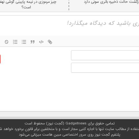
ازگشت حالت ذخیره باتری سونی دارد
چیز مرموزی در نیمه پایینی گوشی نهف
است؟
نام
ایمیل
تمامی حقوق برای Gadgetnews (گجت نیوز) محفوظ است
تفاده از مطالب سایت تنها با اجازه کتبی مجاز است و با متخلفین برابر قانون برخورد خواهد ش
پلتفرم گجت نیوز روی
سرور اختصاصی
مبین هاست میزبانی می‌شود