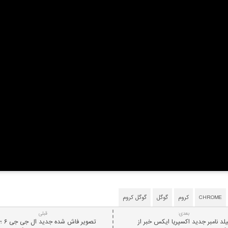
CHROME
کروم
گوگل
گوگل کروم
بعدی:
قبلی
یلد نامبر جدید اکسپریا ایکس خبر از
تصویر فاش 