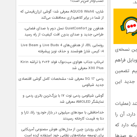
کسب‌وکار امن‌تر است؟
شارپ AQUOS Wish6 معرفی شد؛ گوشی ارزان‌قیمتی که
از شما در برابر کلاهبرداری محافظت می‌کند
هدفون بوز QuietComfort نسل دوم با صدای فضایی،
طراحی جدید و صدای بدون افت کیفیت از راه رسید
رونمایی JBL از هدفون‌های Live Buds 4 و Live Beam
رین نسخه‌ی
4؛ کیس شارژ هوشمند و حذف نویز پیشرفته
موبایل فراهم
لپ‌تاپ جذاب هواوی میت‌بوک فولد ۲۰۲۶ با تراشه Kirin
X90 Plus معرفی شد
 تیم تضمین
ردمی 17 5G معرفی شد؛ مشخصات کامل گوشی اقتصادی
ی جدید این
جدید شیائومی
گوشی شیائومی ردمی نوت ۱۷ با بزرگ‌ترین باتری ردمی و
نمایشگر AMOLED معرفی شد
ند (عملیات
خداحافظی با سودهای میلیونی در بازار خودرو؛ رانا، تارا و
ارد، آن را
دنا به قیمت کارخانه رسیدند
که دارد که
ادعای رویترز: چین از مدل‌های هوش مصنوعی آمریکایی
ل به صدها
برای توسعه سامانه‌های نظامی خود استفاده کرده است