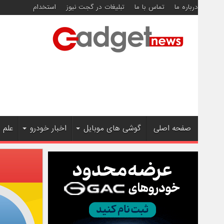
درباره ما
تماس با ما
تبلیغات در گجت نیوز
استخدام
صفحه اصلی
گوشی های موبایل
اخبار خودرو
علم 