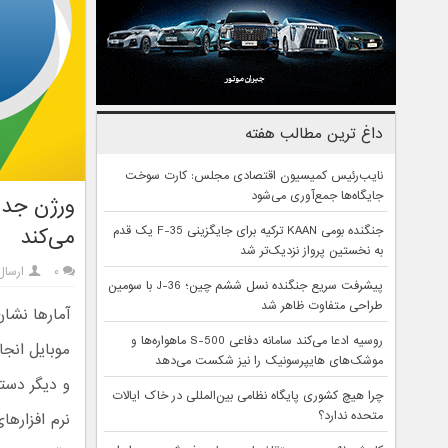
داغ ترین مطالب هفته
نایب‌رئیس کمیسیون اقتصادی مجلس: کارت سوخت
جایگاه‌ها جمع‌آوری می‌شود
ورژن جدید
جنگنده بومی KAAN ترکیه برای جایگزینی F-35 یک قدم
می‌کند
به نخستین پرواز نزدیک‌تر شد
۰
ارسال
پیشرفت سریع جنگنده نسل ششم چین؛ J-36 با سومین
طراحی متفاوت ظاهر شد
آمارها نشان
روسیه ادعا می‌کند سامانه دفاعی S-500 ماهواره‌ها و
موبایل انج
موشک‌های هایپرسونیک را نیز شکست می‌دهد
و دیگر دستگ
چرا هیچ کشوری پایگاه نظامی بین‌المللی در خاک ایالات
متحده ندارد؟
نرم افزارها