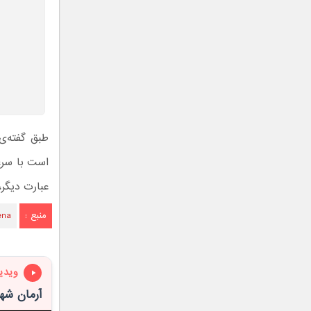
طبق گفته‌ی
است با سرع
عبارت دیگر،
منبع :
ena
ویدی
آرمان شهر Line در قلب عربستان 