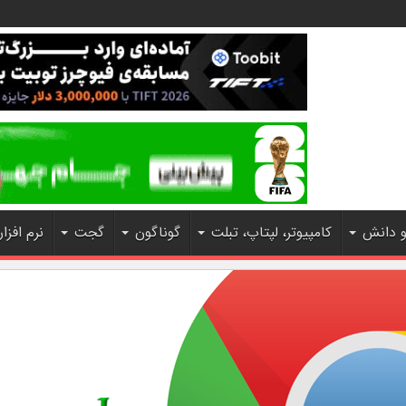
و دانش
کامپیوتر، لپتاپ، تبلت
گوناگون
گجت
نرم افزار