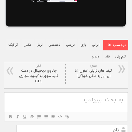
برچسب ها :
ایرانی
بازی
بررسی
تخصصی
تریلر
عکس
گرافیک
گیم پلی
نقد
ویدیو
بعدی:
قبلی
کیف های ژاپنی آیفون،اما
جادوی دیجیتال در دسته
این بار به شکل خوراکی!
کلید مجهز به کیبورد مجازی
CTX
نام