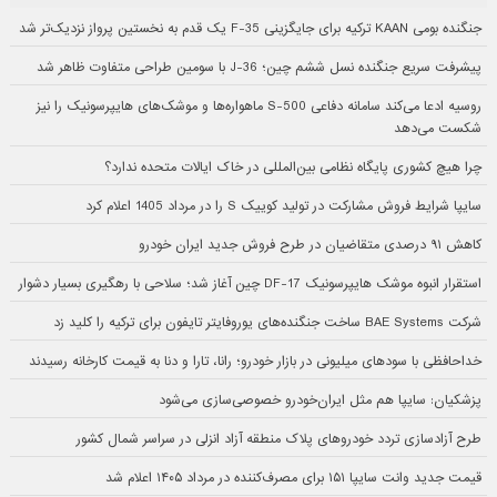
جنگنده بومی KAAN ترکیه برای جایگزینی F-35 یک قدم به نخستین پرواز نزدیک‌تر شد
پیشرفت سریع جنگنده نسل ششم چین؛ J-36 با سومین طراحی متفاوت ظاهر شد
روسیه ادعا می‌کند سامانه دفاعی S-500 ماهواره‌ها و موشک‌های هایپرسونیک را نیز
شکست می‌دهد
چرا هیچ کشوری پایگاه نظامی بین‌المللی در خاک ایالات متحده ندارد؟
سایپا شرایط فروش مشارکت در تولید کوییک S را در مرداد 1405 اعلام کرد
کاهش ۹۱ درصدی متقاضیان در طرح فروش جدید ایران خودرو
استقرار انبوه موشک هایپرسونیک DF-17 چین آغاز شد؛ سلاحی با رهگیری بسیار دشوار
شرکت BAE Systems ساخت جنگنده‌های یوروفایتر تایفون برای ترکیه را کلید زد
خداحافظی با سودهای میلیونی در بازار خودرو؛ رانا، تارا و دنا به قیمت کارخانه رسیدند
پزشکیان: سایپا هم مثل ایران‌خودرو خصوصی‌سازی می‌شود
طرح آزادسازی تردد خودروهای پلاک منطقه آزاد انزلی در سراسر شمال کشور
قیمت جدید وانت سایپا ۱۵۱ برای مصرف‌کننده در مرداد ۱۴۰۵ اعلام شد