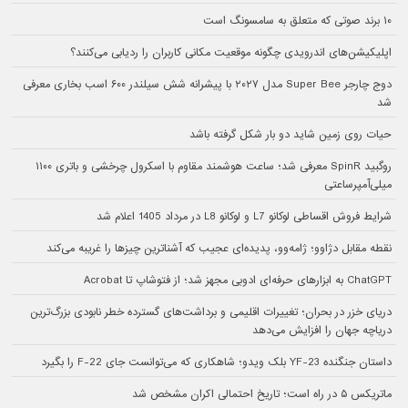
۱۰ برند صوتی که متعلق به سامسونگ است
اپلیکیشن‌های اندرویدی چگونه موقعیت مکانی کاربران را ردیابی می‌کنند؟
دوج چارجر Super Bee مدل ۲۰۲۷ با پیشرانه شش سیلندر ۶۰۰ اسب بخاری معرفی
شد
حیات روی زمین شاید دو بار شکل گرفته باشد
روگبید SpinR معرفی شد؛ ساعت هوشمند مقاوم با اسکرول چرخشی و باتری ۱۱۰۰
میلی‌آمپرساعتی
شرایط فروش اقساطی لوکانو L7 و لوکانو L8 در مرداد 1405 اعلام شد
نقطه مقابل دژاوو؛ ژامه‌وو، پدیده‌ای عجیب که آشناترین چیزها را غریبه می‌کند
ChatGPT به ابزارهای حرفه‌ای ادوبی مجهز شد؛ از فتوشاپ تا Acrobat
دریای خزر در بحران؛ تغییرات اقلیمی و برداشت‌های گسترده خطر نابودی بزرگ‌ترین
دریاچه جهان را افزایش می‌دهد
داستان جنگنده YF-23 بلک ویدو؛ شاهکاری که می‌توانست جای F-22 را بگیرد
ماتریکس ۵ در راه است؛ تاریخ احتمالی اکران مشخص شد