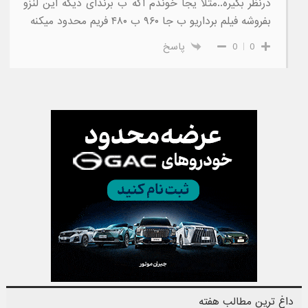
درنظر بگیره..مثلا یجا خوندم اگه ب برندای دیگه این لنزو
بفروشه فیلم برداریو ب جا ۹۶۰ ب ۴۸۰ فریم محدود میکنه
0
0
پاسخ
داغ ترین مطالب هفته