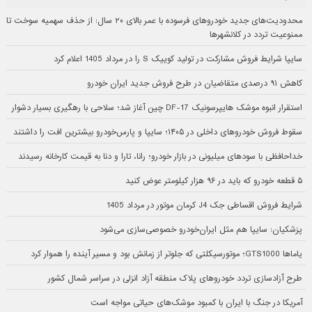
محدودیت‌های جدید خودروهای فرسوده با عمر بالای ۲۰ سال: از حذف سهمیه سوخت تا
ممنوعیت تردد در کلانشهرها
سایپا شرایط فروش مشارکت در تولید کوییک S را در مرداد 1405 اعلام کرد
کاهش ۹۱ درصدی متقاضیان در طرح فروش جدید ایران خودرو
استقرار انبوه موشک هایپرسونیک DF-17 چین آغاز شد؛ سلاحی با رهگیری بسیار دشوار
سقوط فروش خودروهای داخلی در ۱۴۰۵؛ سایپا و پارس‌خودرو بیشترین افت را داشتند
خداحافظی با سودهای میلیونی در بازار خودرو؛ رانا، تارا و دنا به قیمت کارخانه رسیدند
۵ قطعه خودرو که باید در ۹۶ هزار کیلومتر عوض کنید
شرایط فروش اقساطی جک J4 کرمان موتور در مرداد 1405
پزشکیان: سایپا هم مثل ایران‌خودرو خصوصی‌سازی می‌شود
یاماها GTS1000؛ موتورسیکلتی که جلوتر از زمانش بود و مسیر آینده را هموار کرد
طرح آزادسازی تردد خودروهای پلاک منطقه آزاد انزلی در سراسر شمال کشور
آمریکا در جنگ با ایران با کمبود موشک‌های حیاتی مواجه است