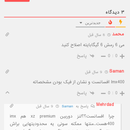
۳
دیدگاه
جدیدترین
محمد
8 سال قبل
می 6 رمش 6 گیگابایته اصلاح کنید
0
0
پاسخ
Saman
9 سال قبل
Imx400 افسانست و نشان از فیک بودن مشخصاته
0
0
پاسخ
Mehrdad
پاسخ به
Saman
9 سال قبل
چرا افسانست؟؟لنز دوربین xz premium هم imx
400هست..منتها ممکنه سونی یه محدودیتهایی براش