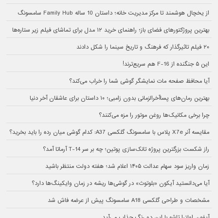
از یخچال هوشمند تا مرکز مدیریت خانه؛ داستان 10 ساله Family Hub سامسونگ
بهترین پروژکتورهای فضای باز؛ راهنمای خرید ۱۲ مدل برای تماشای فیلم زیر ستاره‌ها
۲۰ فیلم تاثیرگذار که فرهنگ و تاریخ سینما را شکل دادند
این ۵ جنگنده از F-16 هم سریع‌ترند!
آیا محافظ صفحه مات نمایشگر گوشی شما را خراب می‌کند؟
بهترین رمان‌های پسا‌آخرالزمانی بدون زامبی؛ ۱۰ داستان برای عاشقان آخر دنیا
چرا برخی مکانیک‌ها روغن موتور را مزه می‌کنند؟
مقایسه آنر X7e پلاس با سامسونگ گلکسی A37: کدام گوشی میان رده را باید بخرید؟
راز شکست بزرگترین پروژه تانک‌سازی پوتین؛ چه بر سر T-14 آرماتا آمد؟
زمان واریز سود سهام عدالت ۱۴۰۵ اعلام شد؛ هفته دولت منتظر باشید
آیا می‌دانستید آیکون «بلوتوث» در گوشی‌ها ریشه در زمان وایکینگ‌ها دارد؟
مشخصات و طراحی گلکسی A18 سامسونگ پیش از عرضه فاش شد
آیفون اولترا تاشو با این دو رنگ جذاب می‌آید