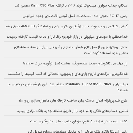
لپ‌تاپ جذاب هواوی میت‌بوک فولد ۲۰۲۶ با تراشه Kirin X90 Plus معرفی شد
ردمی 17 5G معرفی شد؛ مشخصات کامل گوشی اقتصادی جدید شیائومی
گوشی شیائومی ردمی نوت ۱۷ با بزرگ‌ترین باتری ردمی و نمایشگر AMOLED معرفی شد
خداحافظی با سودهای میلیونی در بازار خودرو؛ رانا، تارا و دنا به قیمت کارخانه رسیدند
ادعای رویترز: چین از مدل‌های هوش مصنوعی آمریکایی برای توسعه سامانه‌های
نظامی خود استفاده کرده است
راز مهندسی تاشوهای جدید سامسونگ؛ هشت نسل نوآوری در Galaxy Z
غم‌انگیزترین مرگ‌های تاریخ بازی‌های ویدیویی؛ لحظاتی که قلب گیمرها را شکستند
تریلر نهایی Insidious: Out of the Further منتشر شد؛ این بار شیاطین در دنیای ما
هستند!
طرح بلندپروازانه ایلان ماسک برای ساخت کارخانه‌های ماهواره‌سازی روی ماه
تمامی حساب‌های بانکی به‌نام خود را از طریق سامانه جدید بانک مرکزی ببینید
کشف عجیب در فیزیک کوانتوم؛ «زمان منفی» قابل اندازه‌گیری است
ارتش آمریکا بالگرد بلک هاوک را به پرتابگر پهپادهای مسلح تبدیل کرد