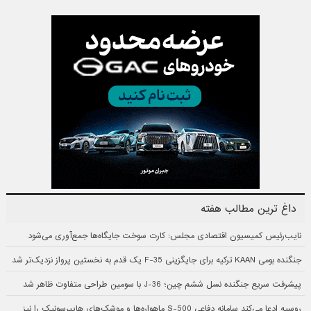
داغ ترین مطالب هفته
نایب‌رئیس کمیسیون اقتصادی مجلس: کارت سوخت جایگاه‌ها جمع‌آوری می‌شود
جنگنده بومی KAAN ترکیه برای جایگزینی F-35 یک قدم به نخستین پرواز نزدیک‌تر شد
پیشرفت سریع جنگنده نسل ششم چین؛ J-36 با سومین طراحی متفاوت ظاهر شد
روسیه ادعا می‌کند سامانه دفاعی S-500 ماهواره‌ها و موشک‌های هایپرسونیک را نیز