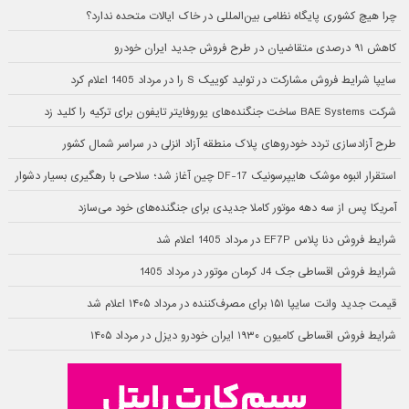
چرا هیچ کشوری پایگاه نظامی بین‌المللی در خاک ایالات متحده ندارد؟
کاهش ۹۱ درصدی متقاضیان در طرح فروش جدید ایران خودرو
سایپا شرایط فروش مشارکت در تولید کوییک S را در مرداد 1405 اعلام کرد
شرکت BAE Systems ساخت جنگنده‌های یوروفایتر تایفون برای ترکیه را کلید زد
طرح آزادسازی تردد خودروهای پلاک منطقه آزاد انزلی در سراسر شمال کشور
استقرار انبوه موشک هایپرسونیک DF-17 چین آغاز شد؛ سلاحی با رهگیری بسیار دشوار
آمریکا پس از سه دهه موتور کاملا جدیدی برای جنگنده‌های خود می‌سازد
شرایط فروش دنا پلاس EF7P در مرداد 1405 اعلام شد
شرایط فروش اقساطی جک J4 کرمان موتور در مرداد 1405
قیمت جدید وانت سایپا ۱۵۱ برای مصرف‌کننده در مرداد ۱۴۰۵ اعلام شد
شرایط فروش اقساطی کامیون ۱۹۳۰ ایران خودرو دیزل در مرداد ۱۴۰۵