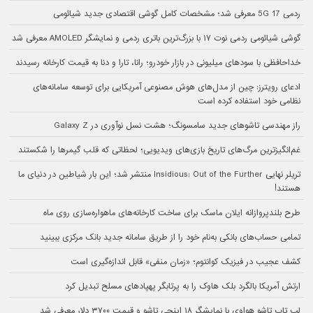
ردمی 17 5G معرفی شد؛ مشخصات کامل گوشی اقتصادی جدید شیائومی
گوشی شیائومی ردمی نوت ۱۷ با بزرگ‌ترین باتری ردمی و نمایشگر AMOLED معرفی شد
خداحافظی با سودهای میلیونی در بازار خودرو؛ رانا، تارا و دنا به قیمت کارخانه رسیدند
ادعای رویترز: چین از مدل‌های هوش مصنوعی آمریکایی برای توسعه سامانه‌های
نظامی خود استفاده کرده است
راز مهندسی تاشوهای جدید سامسونگ؛ هشت نسل نوآوری در Galaxy Z
غم‌انگیزترین مرگ‌های تاریخ بازی‌های ویدیویی؛ لحظاتی که قلب گیمرها را شکستند
تریلر نهایی Insidious: Out of the Further منتشر شد؛ این بار شیاطین در دنیای ما
هستند!
طرح بلندپروازانه ایلان ماسک برای ساخت کارخانه‌های ماهواره‌سازی روی ماه
تمامی حساب‌های بانکی به‌نام خود را از طریق سامانه جدید بانک مرکزی ببینید
کشف عجیب در فیزیک کوانتوم؛ «زمان منفی» قابل اندازه‌گیری است
ارتش آمریکا بالگرد بلک هاوک را به پرتابگر پهپادهای مسلح تبدیل کرد
لپ تاپ تاشو هواوی با نمایشگر ۱۸ اینچی تاشو و قیمت ۳۷۰۰ دلار معرفی شد