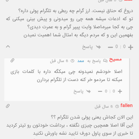
8 سال قبل
دروغ که حناق نیست. ارز گرام چه ربطی به تلگرام پولی داره؟
تو که ادعات میشه همه چی رو میدونی و پیش بینی میکنی که
چی به کجا میره،اصلا وایت پیپر گرام و به عمرت دیدی؟
بفهمین این و که مردم دیگه به امثال شما اهمیت نمیدن
0
0
پاسخ
مسیح
پاسخ به
ممد
8 سال قبل
اصلا خودشم نمیدونه چی میکگه داره با کلمات بازی
میکنه تا مردمو خر کنه دست از تلگرام بردارن
0
0
پاسخ
fallen
8 سال قبل
این الان کجاش یعنی پولی شدن تلگرام ؟؟
این آقا اصلا همچین چیزی نگفته ، برداشت خودتون رو تیتر کردید
تا خبری از سوی پاول دورف تایید نشه باورش نکنید