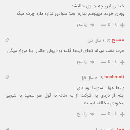
خدایی این چه چیزی حالیشه
بجان خودم دیپلومم نداره اصلا سوادی نداره داره چرت میگه
0
0
پاسخ
مسیح
8 سال قبل
حرف مفت میزنه کجای اینجا گفته بود پولی چقدر اینا دروغ میگن
0
0
پاسخ
heshmati
8 سال قبل
واقعا جهان سومیا زود باورن
اینم از دزدی یه شرکت از یه ملت به قول سر سعید با هیچی
بیخودی مخالف نیست
0
0
پاسخ
ممد