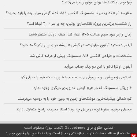
چرا برخی مکانیک‌ها روغن موتور را مزه می‌کنند؟
مقایسه آنر X7e پلاس با سامسونگ گلکسی A37: کدام گوشی میان رده را باید بخرید؟
راز شکست بزرگترین پروژه تانک‌سازی پوتین؛ چه بر سر T-14 آرماتا آمد؟
زمان واریز سود سهام عدالت ۱۴۰۵ اعلام شد؛ هفته دولت منتظر باشید
آیا می‌دانستید آیکون «بلوتوث» در گوشی‌ها ریشه در زمان وایکینگ‌ها دارد؟
مشخصات و طراحی گلکسی A18 سامسونگ پیش از عرضه فاش شد
آیفون اولترا تاشو با این دو رنگ جذاب می‌آید
شیائومی زمین‌شوی و جاروبرقی بی‌سیم میجیا ۵ پرو نسخه فوم را معرفی کرد
۶ ویژگی سامسونگ که در هیچ گوشی اندرویدی دیگری وجود ندارد
کره شمالی پیشرفته‌ترین موشک‌های زمین به زمین خود را به روسیه می‌فرستد
ماجرای یوفوی سقوط‌کرده در برزیل چه بود؟ اسناد محرمانه پاسخ متفاوتی دارند
تمامی حقوق برای Gadgetnews (گجت نیوز) محفوظ است
استفاده از مطالب سایت تنها با اجازه کتبی مجاز است و با متخلفین برابر قانون برخورد