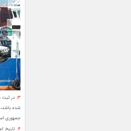
۳.
در ثبت س
شده باشد، م
جمهوری اسل
۴.