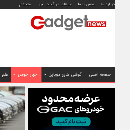
درباره ما
تماس با ما
تبلیغات در گجت نیوز
استخدام
صفحه اصلی
گوشی های موبایل
اخبار خودرو
علم 