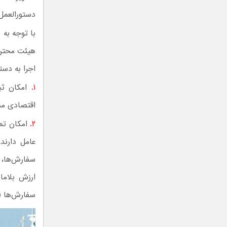
دستورالعمل اجرایی ماده ۷ مصوبه مزبور 
هیئت محترم
اجرا به دست
۱.‌
امکان ثبت
اقتصادی مش
۲.
امکان تمد
عامل دارند
ارزش بلاما
سفارش‌ها (غ