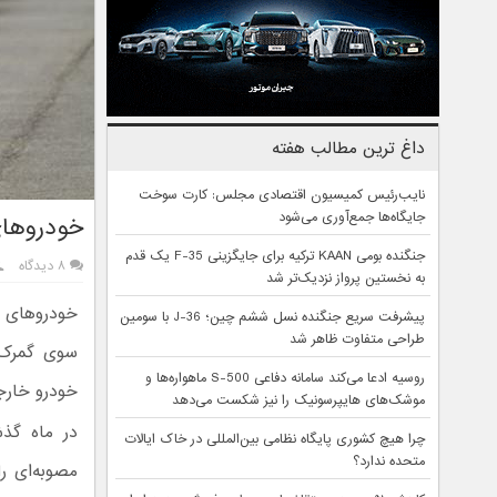
داغ ترین مطالب هفته
نایب‌رئیس کمیسیون اقتصادی مجلس: کارت سوخت
جایگاه‌ها جمع‌آوری می‌شود
خودروهای
جنگنده بومی KAAN ترکیه برای جایگزینی F-35 یک قدم
۸ دیدگاه
به نخستین پرواز نزدیک‌تر شد
خودروهای وا
پیشرفت سریع جنگنده نسل ششم چین؛ J-36 با سومین
طراحی متفاوت ظاهر شد
روسیه ادعا می‌کند سامانه دفاعی S-500 ماهواره‌ها و
خودرو خارجی
موشک‌های هایپرسونیک را نیز شکست می‌دهد
در ماه گذ
چرا هیچ کشوری پایگاه نظامی بین‌المللی در خاک ایالات
متحده ندارد؟
مصوبه‌ای ر