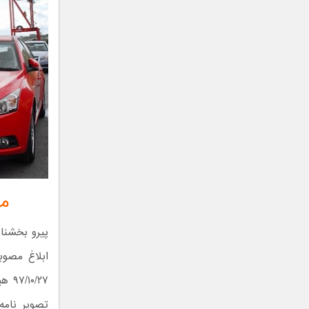
م
/۲۷