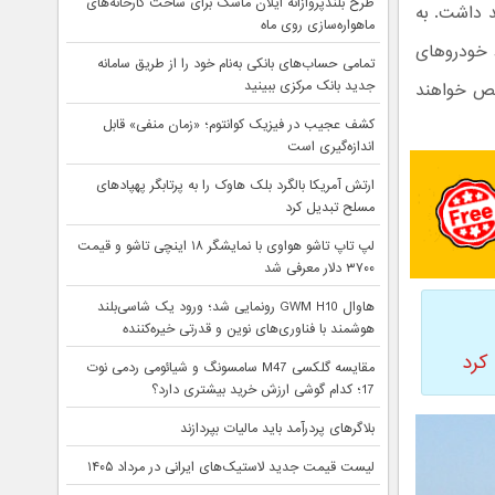
طرح بلندپروازانه ایلان ماسک برای ساخت کارخانه‌های
 نخواهند داشت. به
ماهواره‌سازی روی ماه
 خودروهای
تمامی حساب‌های بانکی به‌نام خود را از طریق سامانه
جدید بانک مرکزی ببینید
 اجازه ترخیص خواهند
کشف عجیب در فیزیک کوانتوم؛ «زمان منفی» قابل
اندازه‌گیری است
ارتش آمریکا بالگرد بلک هاوک را به پرتابگر پهپادهای
مسلح تبدیل کرد
لپ تاپ تاشو هواوی با نمایشگر ۱۸ اینچی تاشو و قیمت
۳۷۰۰ دلار معرفی شد
هاوال GWM H10 رونمایی شد؛ ورود یک شاسی‌بلند
هوشمند با فناوری‌های نوین و قدرتی خیره‌کننده
کرد
مقایسه گلکسی M47 سامسونگ و شیائومی ردمی نوت
17؛ کدام گوشی ارزش خرید بیشتری دارد؟
بلاگرهای پردرآمد باید مالیات بپردازند
لیست قیمت جدید لاستیک‌های ایرانی در مرداد ۱۴۰۵