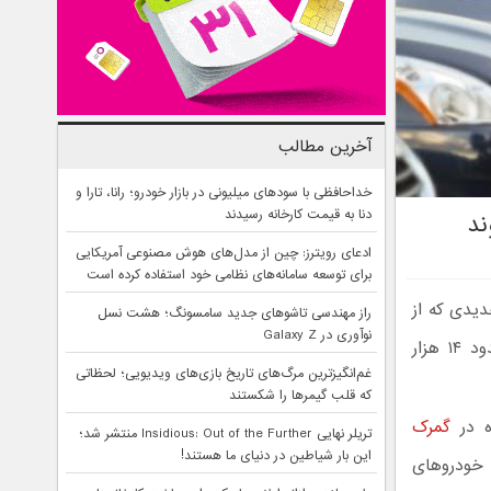
آخرین مطالب
خداحافظی با سودهای میلیونی در بازار خودرو؛ رانا، تارا و
دنا به قیمت کارخانه رسیدند
ند
ادعای رویترز: چین از مدل‌های هوش مصنوعی آمریکایی
برای توسعه سامانه‌های نظامی خود استفاده کرده است
دیدی که از
راز مهندسی تاشوهای جدید سامسونگ؛ هشت نسل
نوآوری در Galaxy Z
سوی گمرک ابلاغ شد، ترخیص می‌شوند. انتظار می‌رود بر اساس این ابلاغیه حدود ۱۴ هزار
غم‌انگیزترین مرگ‌های تاریخ بازی‌های ویدیویی؛ لحظاتی
که قلب گیمرها را شکستند
ه در
گمرک
تریلر نهایی Insidious: Out of the Further منتشر شد؛
این بار شیاطین در دنیای ما هستند!
 خودروهای