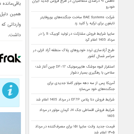
کاهش ۹۱ درصدی متقاضیان در طرح فروش جدید ایران
خودرو
همین دلیل 
شرکت BAE Systems ساخت جنگنده‌های یوروفایتر
تایفون برای ترکیه را کلید زد
سایپا شرایط فروش مشارکت در تولید کوییک S را در
داشت.
مرداد 1405 اعلام کرد
طرح آزادسازی تردد خودروهای پلاک منطقه آزاد انزلی در
سراسر شمال کشور
استقرار انبوه موشک هایپرسونیک DF-17 چین آغاز شد؛
سلاحی با رهگیری بسیار دشوار
آمریکا پس از سه دهه موتور کاملا جدیدی برای
جنگنده‌های خود می‌سازد
شرایط فروش دنا پلاس EF7P در مرداد 1405 اعلام شد
شرایط فروش اقساطی جک J4 کرمان موتور در مرداد
1405
قیمت جدید وانت سایپا ۱۵۱ برای مصرف‌کننده در مرداد
۱۴۰۵ اعلام شد