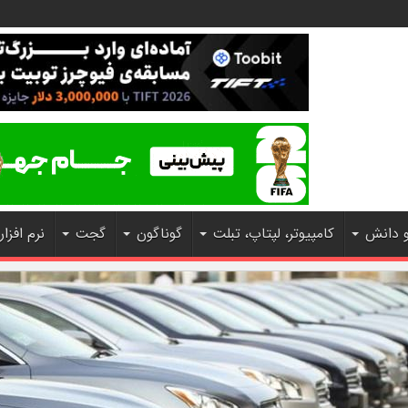
و دانش
کامپیوتر، لپتاپ، تبلت
گوناگون
گجت
نرم افزار