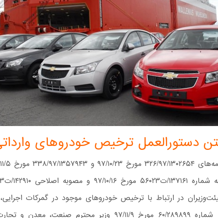
تن دستورالعمل ترخیص خودروهای واردات
۹۷/۱۰ هیئت‌وزیران در ارتباط با ترخیص خودروهای موجود در گمرکات اجرایی
تصویر نامه شماره ۶۰/۲۸۹۸۹۹ مورخ ۹۷/۱۱/۹ وزیر محترم صنعت، مع