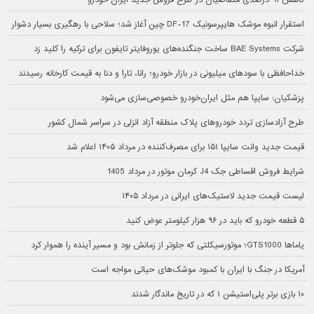
کاهش ۹۱ درصدی متقاضیان در طرح فروش جدید ایران خودرو
استقرار انبوه موشک هایپرسونیک DF-17 چین آغاز شد؛ سلاحی با رهگیری بسیار دشوار
شرکت BAE Systems ساخت جنگنده‌های یوروفایتر تایفون برای ترکیه را کلید زد
خداحافظی با سودهای میلیونی در بازار خودرو؛ رانا، تارا و دنا به قیمت کارخانه رسیدند
پزشکیان: سایپا هم مثل ایران‌خودرو خصوصی‌سازی می‌شود
طرح آزادسازی تردد خودروهای پلاک منطقه آزاد انزلی در سراسر شمال کشور
قیمت جدید وانت سایپا ۱۵۱ برای مصرف‌کننده در مرداد ۱۴۰۵ اعلام شد
شرایط فروش اقساطی جک J4 کرمان موتور در مرداد 1405
لیست قیمت جدید لاستیک‌های ایرانی در مرداد ۱۴۰۵
۵ قطعه خودرو که باید در ۹۶ هزار کیلومتر عوض کنید
یاماها GTS1000؛ موتورسیکلتی که جلوتر از زمانش بود و مسیر آینده را هموار کرد
آمریکا در جنگ با ایران با کمبود موشک‌های حیاتی مواجه است
۱۰ بازی برتر پلی‌استیشن ۱ که در تاریخ ماندگار شدند