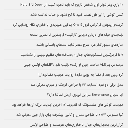
۱۰ بازی برتر شوتر اول شخص تاریخ که باید تجربه کنید؛ از Doom تا Halo 3
گلس گوشی را این‌طور نصب کنید تا کج نشود و حباب نداشته باشد
گریت‌وال‌موتورز از کراس اوور Ora 5 پلاگین هیبریدی با فناوری Hi2 رونمایی کرد
رتبه‌بندی فیلم‌های دزدان دریایی کارائیب؛ از بدترین تا بهترین نسخه
سازه‌های مرموز کنار هرم سرخ مصر شاید سدهای باستانی باشند
۹ تا از بزرگترین تلسکوپ‌های جهان؛ رصدخانه‌های عظیم زمینی را بشناسید
مرسدس بنز VLE ساخت چین لو رفت؛ رقیب تازه MPVهای لوکس چینی
کره زمین بعد از فضا چه بویی دارد؟ روایت عجیب فضانوردان!
مدل برقی دو نفره اسمارت #۲ با طراحی کوچک و شهری معرفی شد
آیا سریال Severance در اپل تی‌وی ارزش تماشا دارد؟
فهرست گوشی‌های سامسونگ که اندروید ۱۷ آخرین آپدیت بزرگ آن‌ها خواهد بود
کیا سلتوس ۲۰۲۷ با طراحی مدرن و کابین پیشرفته برای بازار چین معرفی شد
گران‌ترین یخچال‌های جهان با فناوری‌های هوشمند و طراحی لوکس