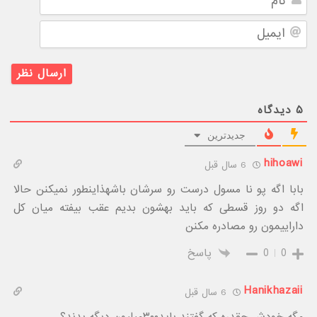
ایمیل
۵
دیدگاه
جدیدترین
hihoawi
6 سال قبل
بابا اگه پو نا مسول درست رو سرشان باشهذاینطور نمیکنن حالا
اگه دو روز قسطی که باید بهشون بدیم عقب بیفته میان کل
داراییمون رو مصادره مکنن
0
0
پاسخ
Hanikhazaii
6 سال قبل
مگه خودش چقدره که گفتند باید۳۰۰میلیون دیگه بدند؟