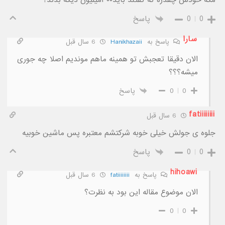
0
0
پاسخ
سارا
پاسخ به
Hanikhazaii
6 سال قبل
الان دقیقا تعجبش تو همینه ماهم موندیم اصلا چه جوری
میشه؟؟؟
0
0
پاسخ
fatiiiiiiii
6 سال قبل
جلوه ی جولش خیلی خوبه شرکتشم معتبره پس ماشین خوبیه
0
0
پاسخ
hihoawi
پاسخ به
fatiiiiiiii
6 سال قبل
الان موضوع مقاله این بود به نظرت؟
0
0