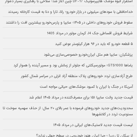
استقرار انبوه موشک هایپرسونیک DF-17 چین آغاز شد؛ سلاحی با رهگیری بسیار دشوار
خداحافظی با سودهای میلیونی در بازار خودرو؛ رانا، تارا و دنا به قیمت کارخانه رسیدند
سقوط فروش خودروهای داخلی در ۱۴۰۵؛ سایپا و پارس‌خودرو بیشترین افت را داشتند
شرایط فروش اقساطی جک J4 کرمان موتور در مرداد 1405
۵ قطعه خودرو که باید در ۹۶ هزار کیلومتر عوض کنید
پزشکیان: سایپا هم مثل ایران‌خودرو خصوصی‌سازی می‌شود
یاماها GTS1000؛ موتورسیکلتی که جلوتر از زمانش بود و مسیر آینده را هموار کرد
طرح آزادسازی تردد خودروهای پلاک منطقه آزاد انزلی در سراسر شمال کشور
آمریکا در جنگ با ایران با کمبود موشک‌های حیاتی مواجه است
قیمت جدید وانت سایپا ۱۵۱ برای مصرف‌کننده در مرداد ۱۴۰۵ اعلام شد
محدودیت‌های جدید خودروهای فرسوده با عمر بالای ۲۰ سال: از حذف سهمیه سوخت تا
ممنوعیت تردد در کلانشهرها
لیست قیمت جدید لاستیک‌های ایرانی در مرداد ۱۴۰۵
از پیکان تا ری‌را ؛ چرا ایران هنوز خودرویی در سطح جهانی ندارد؟