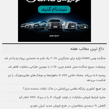
داغ ترین مطالب هفته
جنگنده بومی KAAN ترکیه برای جایگزینی F-35 یک قدم به نخستین پرواز نزدیک‌تر شد
پیشرفت سریع جنگنده نسل ششم چین؛ J-36 با سومین طراحی متفاوت ظاهر شد
روسیه ادعا می‌کند سامانه دفاعی S-500 ماهواره‌ها و موشک‌های هایپرسونیک را نیز
شکست می‌دهد
چرا هیچ کشوری پایگاه نظامی بین‌المللی در خاک ایالات متحده ندارد؟
سایپا شرایط فروش مشارکت در تولید کوییک S را در مرداد 1405 اعلام کرد
کاهش ۹۱ درصدی متقاضیان در طرح فروش جدید ایران خودرو