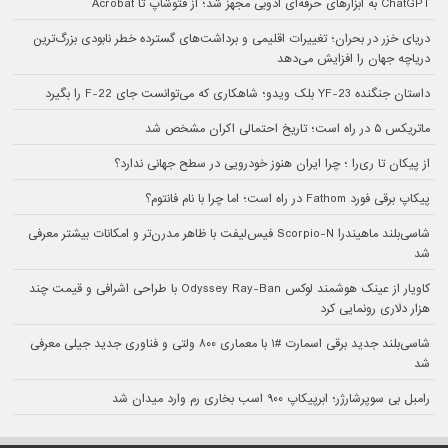
ChatGPT به ابزارهای حرفه‌ای ادوبی مجهز شد؛ از فتوشاپ تا Acrobat
دریای خزر در بحران؛ تغییرات اقلیمی و برداشت‌های گسترده خطر نابودی بزرگ‌ترین
دریاچه جهان را افزایش می‌دهد
داستان جنگنده YF-23 بلک ویدو؛ شاهکاری که می‌توانست جای F-22 را بگیرد
ماتریکس ۵ در راه است؛ تاریخ احتمالی اکران مشخص شد
از پیکان تا ری‌را ؛ چرا ایران هنوز خودرویی در سطح جهانی ندارد؟
پیکاپ برقی فورد Fathom در راه است؛ اما چرا با نام فانتوم؟
شاسی‌بلند ماهیندرا Scorpio-N فیس‌لیفت با ظاهر مدرن‌تر و امکانات بیشتر معرفی
شد
کاویار از عینک هوشمند لوکس Odyssey Ray-Ban با طراحی اشرافی و قیمت چند
هزار دلاری رونمایی کرد
شاسی‌بلند جدید برقی اسمارت #۱ با معماری ۸۰۰ ولتی و فناوری جدید جیلی معرفی
شد
رامبل بی سوپرشارژر؛ ابرپیکاپ ۹۰۰ اسب بخاری رم وارد میدان شد