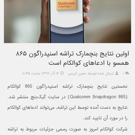
اولین نتایج بنچمارک تراشه اسنپدراگون ۸۶۵
همسو با ادعاهای کوالکام است
۰
ارسال شده توسط: معین کریمی
۱۶ آذر ۱۳۹۸ ساعت ۱۰:۴۵
نخستین نتایج بنچمارک تراشه اسنپدراگون 865 کوالکام
(Qualcomm Snapdragon 865) در سایت گیک‌بنچ منتشر شد.
نتایج به دست آمده توسط این تراشه٬ می‌تواند ادعاهای کوالکام
را در مورد آن تایید کند.
شرکت کوالکام امروز به صورت رسمی جزئیات مربوط به تراشه