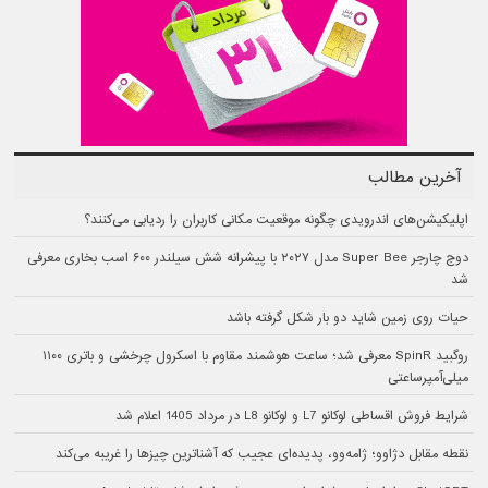
آخرین مطالب
اپلیکیشن‌های اندرویدی چگونه موقعیت مکانی کاربران را ردیابی می‌کنند؟
دوج چارجر Super Bee مدل ۲۰۲۷ با پیشرانه شش سیلندر ۶۰۰ اسب بخاری معرفی
شد
حیات روی زمین شاید دو بار شکل گرفته باشد
روگبید SpinR معرفی شد؛ ساعت هوشمند مقاوم با اسکرول چرخشی و باتری ۱۱۰۰
میلی‌آمپرساعتی
شرایط فروش اقساطی لوکانو L7 و لوکانو L8 در مرداد 1405 اعلام شد
نقطه مقابل دژاوو؛ ژامه‌وو، پدیده‌ای عجیب که آشناترین چیزها را غریبه می‌کند