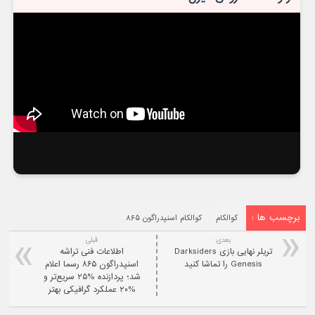
برچسب ها :
کوالکام
کوالکام اسنپدراگون ۸۶۵
بعدی:
قبلی
تریلر نهایی بازی Darksiders
اطلاعات فنی تراشه
Genesis را تماشا کنید
اسنپدراگون ۸۶۵ رسما اعلام
شد؛ پردازنده %۲۵ سریع‌تر و
%۲۰ عملکرد گرافیکی بهتر