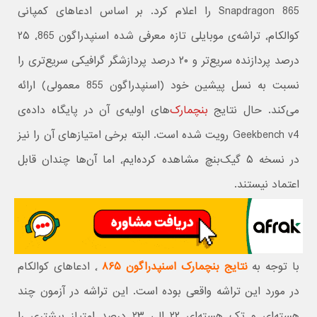
Snapdragon 865 را اعلام کرد. بر اساس ادعاهای کمپانی
کوالکام٬ تراشه‌ی موبایلی تازه معرفی شده اسنپدراگون ٬865 ۲۵
درصد پردازنده سریع‌تر و ۲۰ درصد پردازشگر گرافیکی سریع‌تری را
نسبت به نسل پیشین خود (اسنپدراگون 855 معمولی) ارائه
می‌کند. حال نتایج
بنچمارک‌
های اولیه‌ی آن در پایگاه داده‌ی
Geekbench v4 رویت شده است. البته برخی امتیازهای آن را نیز
در نسخه ۵ گیک‌بنچ مشاهده کرده‌ایم٬ اما آن‌ها چندان قابل
اعتماد نیستند.
با توجه به
نتایج بنچمارک اسنپدراگون ۸۶۵
٬ ادعاهای کوالکام
در مورد این تراشه واقعی بوده است. این تراشه در آزمون چند
هسته‌ای و تک هسته‌ای ۲۲ الی ۲۳ درصد امتیاز بیشتری را