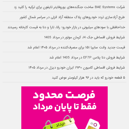
شرکت BAE Systems ساخت جنگنده‌های یوروفایتر تایفون برای ترکیه را کلید زد
طرح آزادسازی تردد خودروهای پلاک منطقه آزاد انزلی در سراسر شمال کشور
خداحافظی با سودهای میلیونی در بازار خودرو؛ رانا، تارا و دنا به قیمت کارخانه رسیدند
شرایط فروش اقساطی جک J4 کرمان موتور در مرداد 1405
قیمت جدید وانت سایپا ۱۵۱ برای مصرف‌کننده در مرداد ۱۴۰۵ اعلام شد
شرایط فروش دنا پلاس EF7P در مرداد 1405 اعلام شد
شرایط فروش اقساطی کامیون ۱۹۳۰ ایران خودرو دیزل در مرداد ۱۴۰۵
۵ قطعه خودرو که باید در ۹۶ هزار کیلومتر عوض کنید