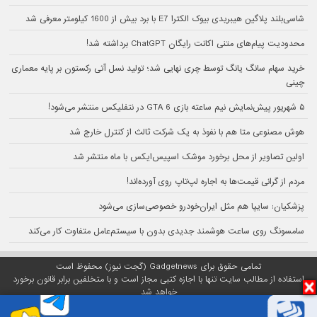
شاسی‌بلند پلاگین هیبریدی بیوک الکترا E7 با برد بیش از 1600 کیلومتر معرفی شد
محدودیت پیام‌های متنی اکانت رایگان ChatGPT برداشته شد!
خرید سهام سانگ‌ یانگ توسط چری نهایی شد؛ تولید نسل آتی رکستون بر پایه معماری
چینی
۵ شهریور پیش‌نمایش نیم ساعته بازی GTA 6 در نتفلیکس منتشر می‌شود!
هوش مصنوعی متا هم با نفوذ به یک شرکت ثالث از کنترل خارج شد
اولین تصاویر از محل برخورد موشک اسپیس‌ایکس با ماه منتشر شد
مردم از گرانی قیمت‌ها به اجاره لپ‌تاپ روی آورده‌اند!
پزشکیان: سایپا هم مثل ایران‌خودرو خصوصی‌سازی می‌شود
سامسونگ روی ساعت هوشمند جدیدی بدون با سیستم‌عامل متفاوت کار می‌کند
تمامی حقوق برای Gadgetnews (گجت نیوز) محفوظ است
استفاده از مطالب سایت تنها با اجازه کتبی مجاز است و با متخلفین برابر قانون برخورد
خواهد شد
پلتفرم گجت نیوز روی
سرور اختصاصی
مبین هاست میزبانی می‌شود