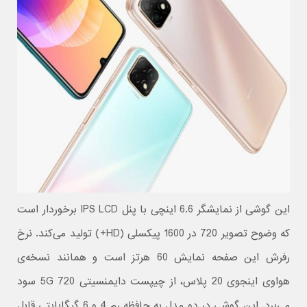
این گوشی از نمایشگر 6.6 اینچی با پنل IPS LCD برخوردار است
که وضوح تصویر 720 در 1600 پیکسلی (HD+) تولید می‌کند. نرخ
رفرش این صفحه نمایش 60 هرتز است و همانند نسخه‌ی
هواوی اینجوی 20 پلاس، از چیپست دایمنسیتی 720 5G سود
می‌برد. این گوشی در دو مدل به حافظه رم 4 و 6 گیگابایتی قابل