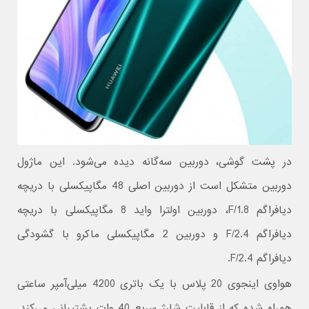
در پشت گوشی، دوربین سه‌گانه دیده می‌شود. این ماژول
دوربین متشکل است از دوربین اصلی 48 مگاپیکسلی با دریچه
دیافراگم F/1.8، دوربین اولترا واید 8 مگاپیکسلی با دریچه
دیافراگم F/2.4 و دوربین 2 مگاپیکسلی ماکرو با گشودگی
دیافراگم F/2.4.
هواوی اینجوی 20 پلاس با یک باتری 4200 میلی‌آمپر ساعتی
همراه شده که از قابلیت شارژ سریع 40 وات پشتیبانی می‌کند.