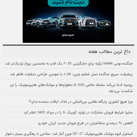
داغ ترین مطالب هفته
جنگنده بومی KAAN ترکیه برای جایگزینی F-35 یک قدم به نخستین پرواز نزدیک‌تر شد
پیشرفت سریع جنگنده نسل ششم چین؛ J-36 با سومین طراحی متفاوت ظاهر شد
روسیه ادعا می‌کند سامانه دفاعی S-500 ماهواره‌ها و موشک‌های هایپرسونیک را نیز
شکست می‌دهد
چرا هیچ کشوری پایگاه نظامی بین‌المللی در خاک ایالات متحده ندارد؟
سایپا شرایط فروش مشارکت در تولید کوییک S را در مرداد 1405 اعلام کرد
کاهش ۹۱ درصدی متقاضیان در طرح فروش جدید ایران خودرو
استقرار انبوه موشک هایپرسونیک DF-17 چین آغاز شد؛ سلاحی با رهگیری بسیار دشوار