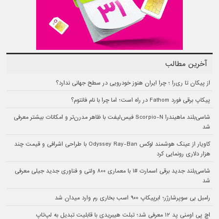
آخرین مطالب
از پیکان تا ری‌را ؛ چرا ایران هنوز خودرویی در سطح جهانی ندارد؟
پیکاپ برقی فورد Fathom در راه است؛ اما چرا با نام فانتوم؟
شاسی‌بلند ماهیندرا Scorpio-N فیس‌لیفت با ظاهر مدرن‌تر و امکانات بیشتر معرفی
شد
کاویار از عینک هوشمند لوکس Odyssey Ray-Ban با طراحی اشرافی و قیمت چند
هزار دلاری رونمایی کرد
شاسی‌بلند جدید برقی اسمارت #۱ با معماری ۸۰۰ ولتی و فناوری جدید جیلی معرفی
شد
رامبل بی سوپرشارژر؛ ابرپیکاپ ۹۰۰ اسب بخاری رم وارد میدان شد
اچ پی اومنی پد ۱۲ معرفی شد؛ تبلت هیبریدی با قابلیت تبدیل به لپ‌تاپ