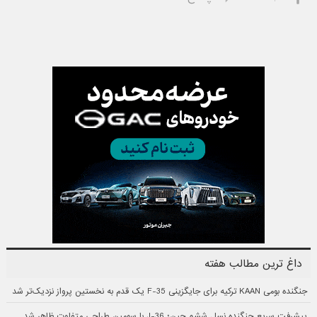
داغ ترین مطالب هفته
جنگنده بومی KAAN ترکیه برای جایگزینی F-35 یک قدم به نخستین پرواز نزدیک‌تر شد
پیشرفت سریع جنگنده نسل ششم چین؛ J-36 با سومین طراحی متفاوت ظاهر شد