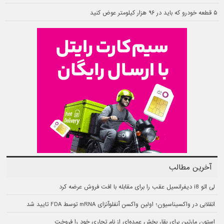
۵ قطعه خودرو که باید در ۹۶ هزار کیلومتر عوض کنید
آخرین مطالب
لی اتو i8 دیفرانسیل عقب را برای مقابله با افت فروش عرضه کرد
انقلابی در واکسیناسیون؛ اولین واکسن آنفلوآنزای mRNA توسط FDA تایید شد
استون مارتین برای بقا، بخش عمده‌ای از نام تجاری خود را فروخت