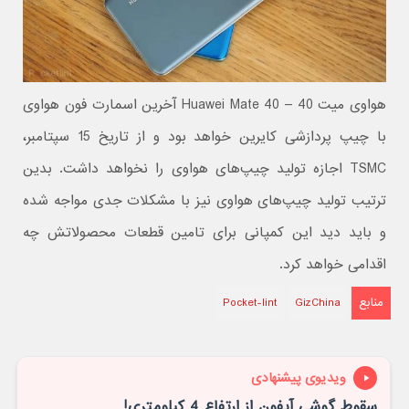
هواوی میت 40 – Huawei Mate 40 آخرین اسمارت فون هواوی
با چیپ پردازشی کایرین خواهد بود و از تاریخ 15 سپتامبر،
TSMC اجازه تولید چیپ‌های هواوی را نخواهد داشت. بدین
ترتیب تولید چیپ‌های هواوی نیز با مشکلات جدی مواجه شده
و باید دید این کمپانی برای تامین قطعات محصولاتش چه
اقدامی خواهد کرد.
منابع
Pocket-lint
GizChina
ویدیوی پیشنهادی
سقوط گوشی آیفون از ارتفاع 4 کیلومتری!