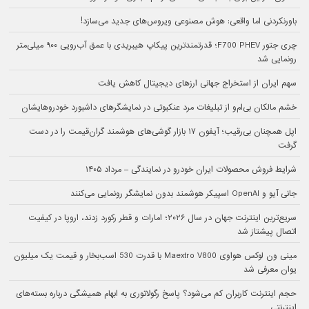
باورنکردنی اما واقعی: هوش مصنوعی ویروس‌های جدید می‌سازد!
چری جتور F700 PHEV؛ قدرتمندترین پیکاپ هیبریدی با عمق آب‌رویی ۹۰۰ میلی‌متر
رونمایی شد
سهم ایران از استخراج جهانی ارزهای دیجیتال کاهش یافت
خشم مالکان بی‌ام‌و از تبلیغات مرد عنکبوتی در نمایشگرهای داشبورد خودروهایشان
اپل همچنان بی‌رقیب؛ آیفون ۱۷ بازار گوشی‌های هوشمند گران‌قیمت را در دست
گرفت
شرایط فروش محصولات ایران خودرو در نمایندگی – مرداد ۱۴۰۵
جانی آیو و OpenAI اسپیکر هوشمند بدون نمایشگر رونمایی می‌کنند
سریع‌ترین اینترنت جهان در سال ۲۰۲۶؛ امارات و قطر رکورد زدند، اروپا در کیفیت
اتصال پیشتاز شد
مینی ون لوکس هواوی Maextro V800 با قدرت 530 اسب‌بخار و قیمت یک میلیون
یوان معرفی شد
حجم اینترنت کاربران کم می‌شود؟ پاسخ رگولاتوری به ابهام همیشگی درباره بسته‌های
اینترنتی