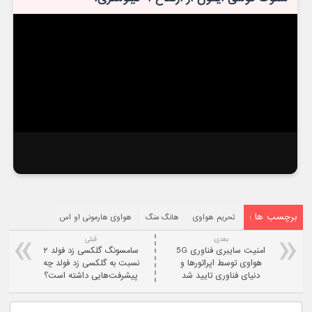
برچسب ها :
تحریم هواوی
هانگ منگ
هواوی هارمونی او اس
بعدی:
قبلی
امنیت سایبری فناوری 5G
سامسونگ گلکسی زد فولد ۲
هواوی توسط اپراتورها و
نسبت به گلکسی زد فولد چه
دنیای فناوری تایید شد
پیشرفت‌هایی داشته است؟