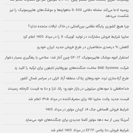
روسیه ادعا می‌کند سامانه دفاعی S-500 ماهواره‌ها و موشک‌های هایپرسونیک را نیز
شکست می‌دهد
چرا هیچ کشوری پایگاه نظامی بین‌المللی در خاک ایالات متحده ندارد؟
سایپا شرایط فروش مشارکت در تولید کوییک S را در مرداد 1405 اعلام کرد
کاهش ۹۱ درصدی متقاضیان در طرح فروش جدید ایران خودرو
استقرار انبوه موشک هایپرسونیک DF-17 چین آغاز شد؛ سلاحی با رهگیری بسیار دشوار
شرکت BAE Systems ساخت جنگنده‌های یوروفایتر تایفون برای ترکیه را کلید زد
طرح آزادسازی تردد خودروهای پلاک منطقه آزاد انزلی در سراسر شمال کشور
خداحافظی با سودهای میلیونی در بازار خودرو؛ رانا، تارا و دنا به قیمت کارخانه رسیدند
قیمت جدید وانت سایپا ۱۵۱ برای مصرف‌کننده در مرداد ۱۴۰۵ اعلام شد
شرایط فروش اقساطی جک J4 کرمان موتور در مرداد 1405
آمریکا پس از سه دهه موتور کاملا جدیدی برای جنگنده‌های خود می‌سازد
شرایط فروش دنا پلاس EF7P در مرداد 1405 اعلام شد