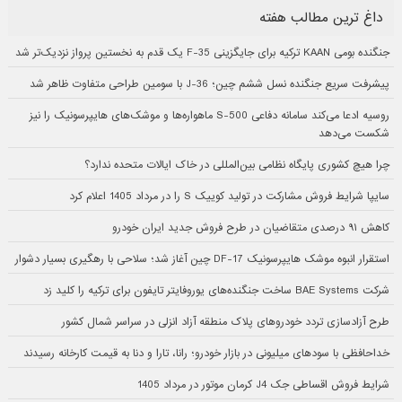
داغ ترین مطالب هفته
جنگنده بومی KAAN ترکیه برای جایگزینی F-35 یک قدم به نخستین پرواز نزدیک‌تر شد
پیشرفت سریع جنگنده نسل ششم چین؛ J-36 با سومین طراحی متفاوت ظاهر شد
روسیه ادعا می‌کند سامانه دفاعی S-500 ماهواره‌ها و موشک‌های هایپرسونیک را نیز
شکست می‌دهد
چرا هیچ کشوری پایگاه نظامی بین‌المللی در خاک ایالات متحده ندارد؟
سایپا شرایط فروش مشارکت در تولید کوییک S را در مرداد 1405 اعلام کرد
کاهش ۹۱ درصدی متقاضیان در طرح فروش جدید ایران خودرو
استقرار انبوه موشک هایپرسونیک DF-17 چین آغاز شد؛ سلاحی با رهگیری بسیار دشوار
شرکت BAE Systems ساخت جنگنده‌های یوروفایتر تایفون برای ترکیه را کلید زد
طرح آزادسازی تردد خودروهای پلاک منطقه آزاد انزلی در سراسر شمال کشور
خداحافظی با سودهای میلیونی در بازار خودرو؛ رانا، تارا و دنا به قیمت کارخانه رسیدند
شرایط فروش اقساطی جک J4 کرمان موتور در مرداد 1405