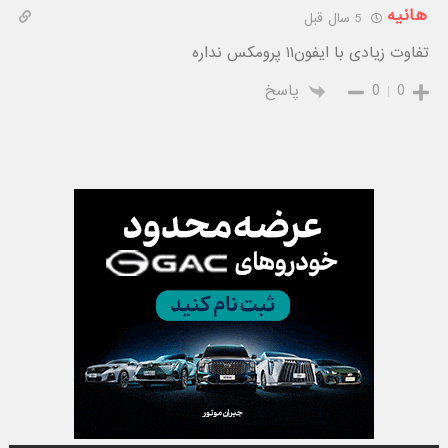
هانیه
5 سال قبل
تفاوت زیادی با ایفون۱۱ پرومکس نداره
0
0
پاسخ