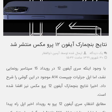
نتایج بنچمارک آیفون ۱۲ پرو مکس منتشر شد
یک دیدگاه
ارسال شده توسط: آرمین ذوالفقار
۳۰ شهریور ۱۳۹۹ ساعت ۱۵:۳۶
با وجود اینکه سری آیفون 12 در رویداد 15 سپتامبر رونمایی
نشد، اما اپل جزئیات چیپست A14 موجود در این گوشی را شرح
داد. اخیرا نتایج بنچمارک آیفون 12 پرو مکس نیز افشا شده
است.
مطابق انتظار، سری آیفون 12 پرو به رویداد اخیر اپل راه پیدا