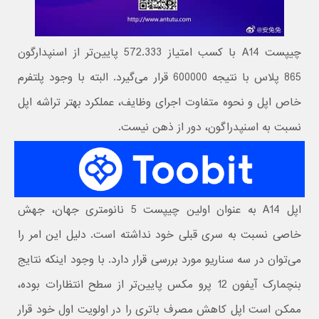
چیپست A14 با کسب امتیاز 572.333 پایین‌تر از اسنپدارگون
865 پلاس با نتیجه 600000 قرار می‌گیرد. البته با وجود پلتفرم
خاص اپل و نحوه متفاوت اجرای وظایف، عملکرد بهتر تراشه اپل
نسبت به اسنپدراگون، دور از ذهن نیست.
اپل A14 به عنوان اولین چیپست 5 نانومتری جهان، جهش
خاصی نسبت به سری قبلی خود نداشته است. دلیل این امر را
می‌توان در سه سناریو مورد بررسی قرار دارد. با وجود اینکه نتایج
بنچمارک آیفون 12 پرو مکس پایین‌تر از سطح انتظارات بوده،
ممکن است اپل کاهش مصرف باتری را در اولویت اول خود قرار