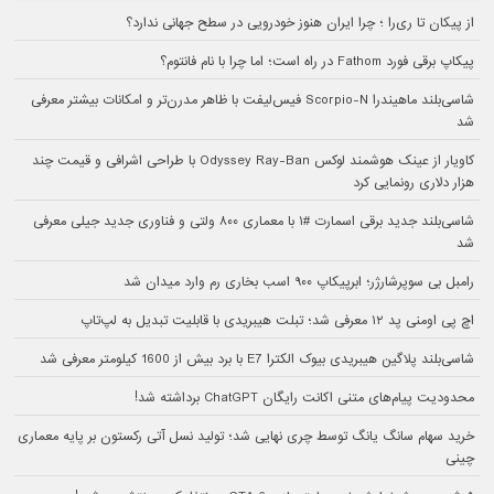
از پیکان تا ری‌را ؛ چرا ایران هنوز خودرویی در سطح جهانی ندارد؟
پیکاپ برقی فورد Fathom در راه است؛ اما چرا با نام فانتوم؟
شاسی‌بلند ماهیندرا Scorpio-N فیس‌لیفت با ظاهر مدرن‌تر و امکانات بیشتر معرفی
شد
کاویار از عینک هوشمند لوکس Odyssey Ray-Ban با طراحی اشرافی و قیمت چند
هزار دلاری رونمایی کرد
شاسی‌بلند جدید برقی اسمارت #۱ با معماری ۸۰۰ ولتی و فناوری جدید جیلی معرفی
شد
رامبل بی سوپرشارژر؛ ابرپیکاپ ۹۰۰ اسب بخاری رم وارد میدان شد
اچ پی اومنی پد ۱۲ معرفی شد؛ تبلت هیبریدی با قابلیت تبدیل به لپ‌تاپ
شاسی‌بلند پلاگین هیبریدی بیوک الکترا E7 با برد بیش از 1600 کیلومتر معرفی شد
محدودیت پیام‌های متنی اکانت رایگان ChatGPT برداشته شد!
خرید سهام سانگ‌ یانگ توسط چری نهایی شد؛ تولید نسل آتی رکستون بر پایه معماری
چینی