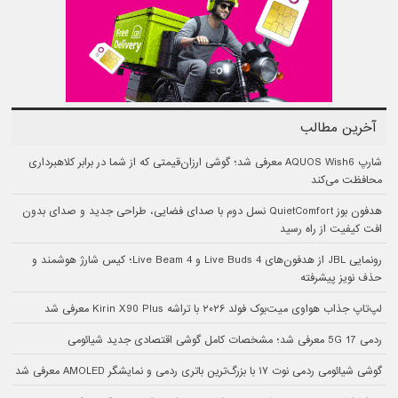
آخرین مطالب
شارپ AQUOS Wish6 معرفی شد؛ گوشی ارزان‌قیمتی که از شما در برابر کلاهبرداری
محافظت می‌کند
هدفون بوز QuietComfort نسل دوم با صدای فضایی، طراحی جدید و صدای بدون
افت کیفیت از راه رسید
رونمایی JBL از هدفون‌های Live Buds 4 و Live Beam 4؛ کیس شارژ هوشمند و
حذف نویز پیشرفته
لپ‌تاپ جذاب هواوی میت‌بوک فولد ۲۰۲۶ با تراشه Kirin X90 Plus معرفی شد
ردمی 17 5G معرفی شد؛ مشخصات کامل گوشی اقتصادی جدید شیائومی
گوشی شیائومی ردمی نوت ۱۷ با بزرگ‌ترین باتری ردمی و نمایشگر AMOLED معرفی شد