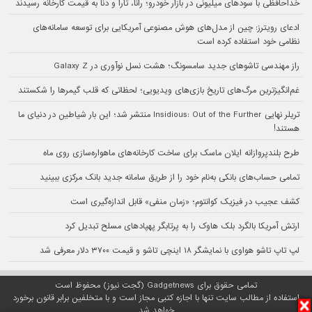
خداحافظی با سودهای میلیونی در بازار خودرو؛ رانا، تارا و دنا به قیمت کارخانه رسیدند
ادعای رویترز: چین از مدل‌های هوش مصنوعی آمریکایی برای توسعه سامانه‌های
نظامی خود استفاده کرده است
راز مهندسی تاشوهای جدید سامسونگ؛ هشت نسل نوآوری در Galaxy Z
غم‌انگیزترین مرگ‌های تاریخ بازی‌های ویدیویی؛ لحظاتی که قلب گیمرها را شکستند
تریلر نهایی Insidious: Out of the Further منتشر شد؛ این بار شیاطین در دنیای ما
هستند!
طرح بلندپروازانه ایلان ماسک برای ساخت کارخانه‌های ماهواره‌سازی روی ماه
تمامی حساب‌های بانکی به‌نام خود را از طریق سامانه جدید بانک مرکزی ببینید
کشف عجیب در فیزیک کوانتوم؛ «زمان منفی» قابل اندازه‌گیری است
ارتش آمریکا بالگرد بلک هاوک را به پرتابگر پهپادهای مسلح تبدیل کرد
لپ تاپ تاشو هواوی با نمایشگر ۱۸ اینچی تاشو و قیمت ۳۷۰۰ دلار معرفی شد
تمامی حقوق برای Gadgetnews (گجت نیوز) محفوظ است
استفاده از مطالب سایت تنها با اجازه کتبی مجاز است و با متخلفین برابر قانون برخورد
خواهد شد