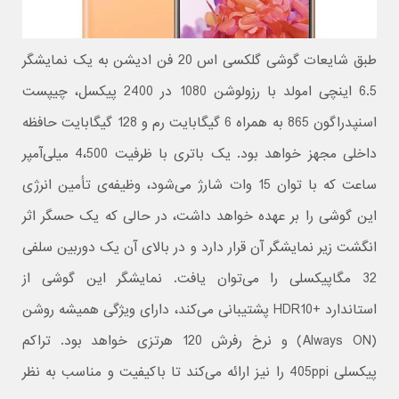
طبق شایعات گوشی گلکسی اس 20 فن ادیشن به یک نمایشگر
6.5 اینچی امولد با رزولوشن 1080 در 2400 پیکسل، چیپست
اسنپدراگون 865 به همراه 6 گیگابایت رم و 128 گیگابایت حافظه
داخلی مجهز خواهد بود. یک باتری با ظرفیت 4،500 میلی‌آمپر
ساعت که با توان 15 وات شارژ می‌شود، وظیفه‌ی تأمین انرژی
این گوشی را بر عهده خواهد داشت، در حالی که یک حسگر اثر
انگشت زیر نمایشگر آن قرار دارد و در بالای آن یک دوربین سلفی
32 مگاپیکسلی را می‌توان یافت. نمایشگر این گوشی از
استاندارد +HDR10 پشتیبانی می‌کند، دارای ویژگی همیشه روشن
(Always ON) و نرخ رفرش 120 هرتزی خواهد بود. تراکم
پیکسلی 405ppi را نیز ارائه می‌کند تا باکیفیت و مناسب به نظر