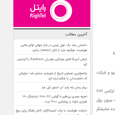
آخرین مطالب
داستان رشد یک غول چینی در بازار جهانی لوازم جانبی
هوشمند؛ هرآنچه باید از انکر (Anker) بدانید
ارتش آمریکا لانچر موشکی خودران Raytheon را آزمایش
کرد
۲ – Oppo X 2021 با همکاری اوپو و شرکت
واضح‌ترین تصاویر تاریخ از خورشید منتشر شد؛ جزئیاتی
که دانشمندان را شگفت‌زده کرد
پیام رسان بله وارد اپ استور اپل شد
چند روز قبل اوپو از یک گوشی مفهومی با یک نمایشگر رول شونده به نام اوپو ایکس ۲۰۲۱
تجربه بصری بی‌نظیر با گوشی Vivo S2؛ نمایشگر ۱۲۰
لزوم به بیرون رول
هرتزی امولد و روشنایی ۳۰۰۰ نیت
نده نمایشگر
دایرکت هوشمند یا ربات اینستاگرام؛ کدام راهکار برای پیج