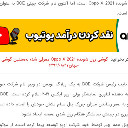
OLED رول شونده Oppo X 2021 است، اما
است.
ر بخوانید:
گوشی رول شونده Oppo X 2021 معرفی شد؛ نخستین گو
جهان۱۳۹۹/۰۸/۲۷
یوان فنگ، نایب رئیس شرکت ‌‌‌BOE به یک وبلاگ نویس در ویبو نام شر
عن
 به صفر رساندن میزان چروک پنل تمام تلاش خودش را انجام داده اس
یری در چینش نمایشگر هنگام رول شدن صفحه ایجاد نشود.
پنل همه چیز توسط خود شرکت اوپو توسعه پیدا کرده است. از موتور 