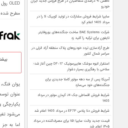
کاهش ۹۱ درصدی متقاضیان در طرح فروش جدید ایران
خودرو
مطرح شده 
سایپا شرایط فروش مشارکت در تولید کوییک S را در
مرداد 1405 اعلام کرد
شرکت BAE Systems ساخت جنگنده‌های یوروفایتر
تایفون برای ترکیه را کلید زد
طرح آزادسازی تردد خودروهای پلاک منطقه آزاد انزلی در
سراسر شمال کشور
بیشت
استقرار انبوه موشک هایپرسونیک DF-17 چین آغاز شد؛
سلاحی با رهگیری بسیار دشوار
آمریکا پس از سه دهه موتور کاملا جدیدی برای
جنگنده‌های خود می‌سازد
شرایط فروش اقساطی جک J4 کرمان موتور در مرداد
1405
یکپارچگی و
شرایط فروش دنا پلاس EF7P در مرداد 1405 اعلام شد
می‌شود تغی
قیمت جدید وانت سایپا ۱۵۱ برای مصرف‌کننده در مرداد
اما به جز 
۱۴۰۵ اعلام شد