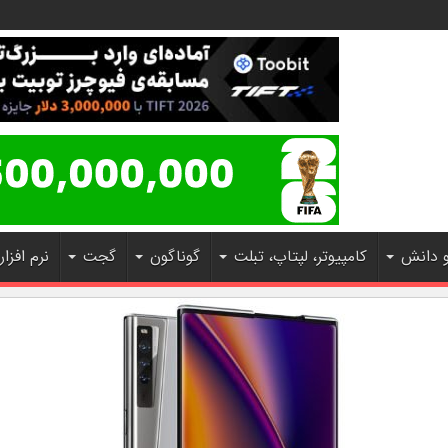
و دانش
کامپیوتر، لپتاپ، تبلت
گوناگون
گجت
نرم افزار