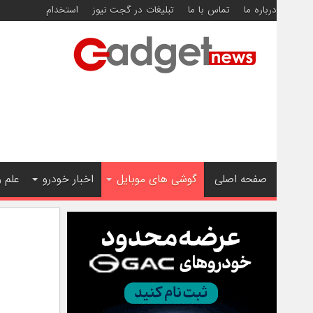
درباره ما
تماس با ما
تبلیغات در گجت نیوز
استخدام
صفحه اصلی
گوشی های موبایل
اخبار خودرو
علم 