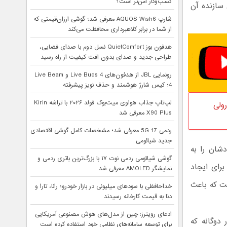
کسب‌وکار امن‌تر است؟
 اکنون نام شرکت چینی BOE به عنوان سازنده آن
شارپ AQUOS Wish6 معرفی شد؛ گوشی ارزان‌قیمتی که
از شما در برابر کلاهبرداری محافظت می‌کند
هدفون بوز QuietComfort نسل دوم با صدای فضایی،
طراحی جدید و صدای بدون افت کیفیت از راه رسید
رونمایی JBL از هدفون‌های Live Buds 4 و Live Beam
4؛ کیس شارژ هوشمند و حذف نویز پیشرفته
لپ‌تاپ جذاب هواوی میت‌بوک فولد ۲۰۲۶ با تراشه Kirin
شی رولی
X90 Plus معرفی شد
ردمی 17 5G معرفی شد؛ مشخصات کامل گوشی اقتصادی
جدید شیائومی
کت خودشان را به
گوشی شیائومی ردمی نوت ۱۷ با بزرگ‌ترین باتری ردمی و
وان توسعه دهنده فناوری نمایشگر رولی اوپو ایکس ۲۰۲۱ اعلام کرده است. BOE برای ایجاد
نمایشگر AMOLED معرفی شد
ت که باعث
خداحافظی با سودهای میلیونی در بازار خودرو؛ رانا، تارا و
دنا به قیمت کارخانه رسیدند
ادعای رویترز: چین از مدل‌های هوش مصنوعی آمریکایی
دوگانه که
برای توسعه سامانه‌های نظامی خود استفاده کرده است