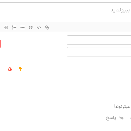
نام
ایمیل
ج
یترکونه!
پاسخ