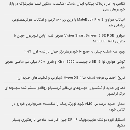
نگاهی به آمار دردناک پیکاپ ایلان ماسک؛ شکست سنگین تسلا سایبرتراک در بازار
خودروهای برقی
لپ‌تاپ هواوی MateBook Pro S با وزن زیر ۸۰۰ گرمی و امکانات هوش‌مصنوعی
رونمایی شد
هواوی Vision Smart Screen 6 SE RGB معرفی شد؛ اولین تلویزیون جهان با
فناوری MiniLED RGB
ورود سه شرکت چینی به جمع ۱۰ خودروساز برتر جهان در نیمه اول ۲۰۲۶
گوشی هواوی نوا 16 SE با چیپست Kirin 8020 و باتری ۸۵۰۰ میلی‌آمپر ساعتی معرفی
شد
تاریخ احتمالی عرضه نسخه بتا HyperOS 4 شیائومی و قابلیت‌های جدید آن
تصاویر جدید از کلکسیون خودروهای بی‌نظیر کریستیانو رونالدو منتشر شد؛ مجموعه‌ای
فراتر از تصور
سدان جدید مرسدس-AMG رکورد نوربرگ‌رینگ را شکست؛ «سریع‌ترین خودرو در
کلاس خود»
استقرار انبوه موشک هایپرسونیک DF-17 چین آغاز شد؛ سلاحی با رهگیری بسیار
دشوار