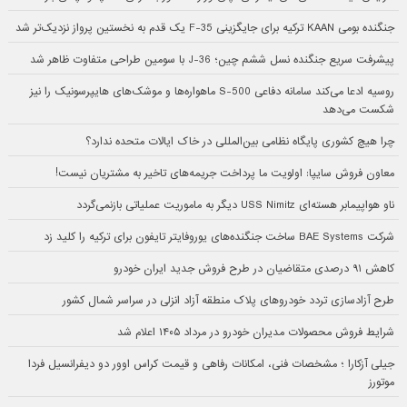
جنگنده بومی KAAN ترکیه برای جایگزینی F-35 یک قدم به نخستین پرواز نزدیک‌تر شد
پیشرفت سریع جنگنده نسل ششم چین؛ J-36 با سومین طراحی متفاوت ظاهر شد
روسیه ادعا می‌کند سامانه دفاعی S-500 ماهواره‌ها و موشک‌های هایپرسونیک را نیز
شکست می‌دهد
چرا هیچ کشوری پایگاه نظامی بین‌المللی در خاک ایالات متحده ندارد؟
معاون فروش سایپا: اولویت ما پرداخت جریمه‌های تاخیر به مشتریان نیست!
ناو هواپیمابر هسته‌ای USS Nimitz دیگر به ماموریت عملیاتی بازنمی‌گردد
شرکت BAE Systems ساخت جنگنده‌های یوروفایتر تایفون برای ترکیه را کلید زد
کاهش ۹۱ درصدی متقاضیان در طرح فروش جدید ایران خودرو
طرح آزادسازی تردد خودروهای پلاک منطقه آزاد انزلی در سراسر شمال کشور
شرایط فروش محصولات مدیران خودرو در مرداد ۱۴۰۵ اعلام شد
جیلی آزکارا ؛ مشخصات فنی، امکانات رفاهی و قیمت کراس اوور دو دیفرانسیل فردا
موتورز