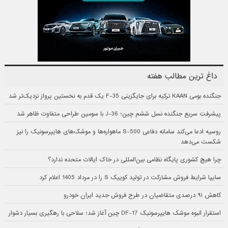
داغ ترین مطالب هفته
جنگنده بومی KAAN ترکیه برای جایگزینی F-35 یک قدم به نخستین پرواز نزدیک‌تر شد
پیشرفت سریع جنگنده نسل ششم چین؛ J-36 با سومین طراحی متفاوت ظاهر شد
روسیه ادعا می‌کند سامانه دفاعی S-500 ماهواره‌ها و موشک‌های هایپرسونیک را نیز
شکست می‌دهد
چرا هیچ کشوری پایگاه نظامی بین‌المللی در خاک ایالات متحده ندارد؟
سایپا شرایط فروش مشارکت در تولید کوییک S را در مرداد 1405 اعلام کرد
کاهش ۹۱ درصدی متقاضیان در طرح فروش جدید ایران خودرو
استقرار انبوه موشک هایپرسونیک DF-17 چین آغاز شد؛ سلاحی با رهگیری بسیار دشوار