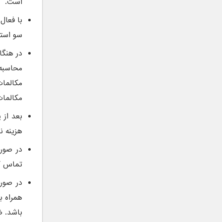
است.
سو استف
در هنگا
مکالمات
بعد از 
هزینه ن
در صورت
تماس گی
در صورت
همراه ب
باشد. ض