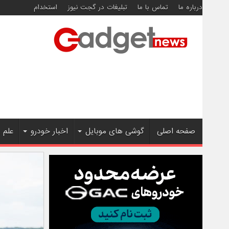
درباره ما
تماس با ما
تبلیغات در گجت نیوز
استخدام
صفحه اصلی
گوشی های موبایل
اخبار خودرو
علم 