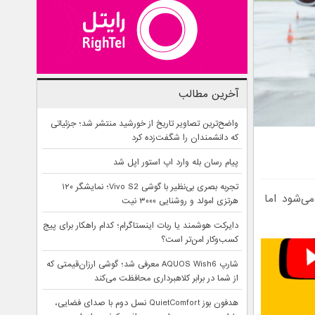
آخرین مطالب
واضح‌ترین تصاویر تاریخ از خورشید منتشر شد؛ جزئیاتی
که دانشمندان را شگفت‌زده کرد
پیام رسان بله وارد اپ استور اپل شد
تجربه بصری بی‌نظیر با گوشی Vivo S2؛ نمایشگر ۱۲۰
ی‌شود اما
هرتزی امولد و روشنایی ۳۰۰۰ نیت
دایرکت هوشمند یا ربات اینستاگرام؛ کدام راهکار برای پیج
کسب‌وکار امن‌تر است؟
شارپ AQUOS Wish6 معرفی شد؛ گوشی ارزان‌قیمتی که
از شما در برابر کلاهبرداری محافظت می‌کند
هدفون بوز QuietComfort نسل دوم با صدای فضایی،