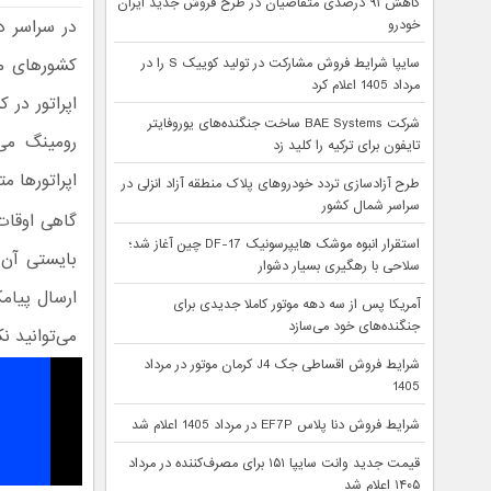
کاهش ۹۱ درصدی متقاضیان در طرح فروش جدید ایران
در سراسر دن
خودرو
کشورهای مخ
سایپا شرایط فروش مشارکت در تولید کوییک S را در
مرداد 1405 اعلام کرد
اپراتور در 
شرکت BAE Systems ساخت جنگنده‌های یوروفایتر
رومینگ می‌
تایفون برای ترکیه را کلید زد
اپراتورها م
طرح آزادسازی تردد خودروهای پلاک منطقه آزاد انزلی در
سراسر شمال کشور
گاهی اوقات
استقرار انبوه موشک هایپرسونیک DF-17 چین آغاز شد؛
بایستی آن 
سلاحی با رهگیری بسیار دشوار
ارسال پیام
آمریکا پس از سه دهه موتور کاملا جدیدی برای
جنگنده‌های خود می‌سازد
می‌توانید ن
شرایط فروش اقساطی جک J4 کرمان موتور در مرداد
1405
شرایط فروش دنا پلاس EF7P در مرداد 1405 اعلام شد
قیمت جدید وانت سایپا ۱۵۱ برای مصرف‌کننده در مرداد
۱۴۰۵ اعلام شد