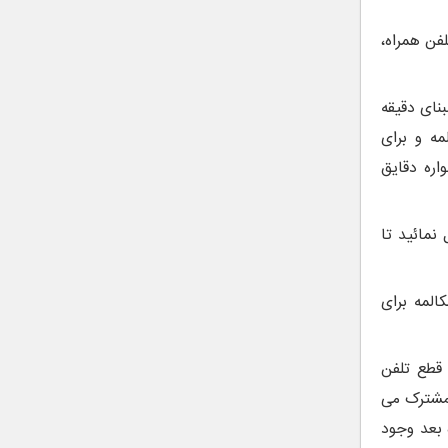
 تلفن همراه،
نای دقیقه
ک دقیقه مکالمه و برای
همواره دقایق
نمائید تا
المه برای
 قطع تلفن
 مشترک می
 بعد وجود