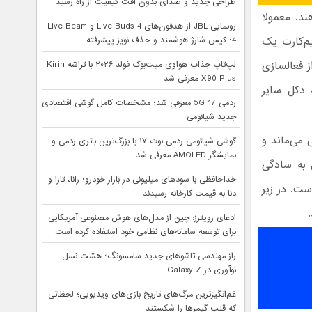
طراحی جدید و صدای بدون افت کیفیت از راه رسید
ند. معمولا
رونمایی JBL از هدفون‌های Live Buds 4 و Live Beam
م‌کارت یک
4؛ کیس شارژ هوشمند و حذف نویز پیشرفته
ز فعالسازی
لپ‌تاپ جذاب هواوی میت‌بوک فولد ۲۰۲۶ با تراشه Kirin
X90 Plus معرفی شد
 دکل سایر
ردمی 17 5G معرفی شد؛ مشخصات کامل گوشی اقتصادی
جدید شیائومی
می‌ماند و
گوشی شیائومی ردمی نوت ۱۷ با بزرگ‌ترین باتری ردمی و
نمایشگر AMOLED معرفی شد
 به سادگی
خداحافظی با سودهای میلیونی در بازار خودرو؛ رانا، تارا و
ست. در زیر
دنا به قیمت کارخانه رسیدند
ادعای رویترز: چین از مدل‌های هوش مصنوعی آمریکایی
برای توسعه سامانه‌های نظامی خود استفاده کرده است
راز مهندسی تاشوهای جدید سامسونگ؛ هشت نسل
نوآوری در Galaxy Z
غم‌انگیزترین مرگ‌های تاریخ بازی‌های ویدیویی؛ لحظاتی
که قلب گیمرها را شکستند