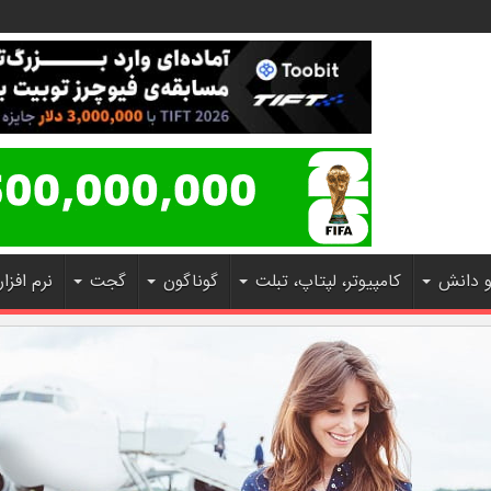
و دانش
کامپیوتر، لپتاپ، تبلت
گوناگون
گجت
نرم افزار