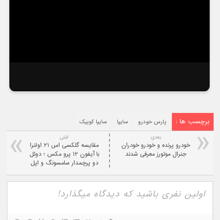
برچسب ها :
پارس خودرو
سایپا
سایپا کوییک
بعدی:
قبلی
خودرو پرنده و خودرو خودران
مقایسه گلکسی اس ۲۱ اولترا
جنرال موتورز معرفی شدند
با آیفون ۱۲ پرو مکس ؛ دوئل
دو پرچمدار سامسونگ و اپل