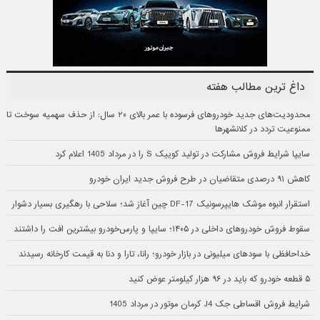
داغ ترین مطالب هفته
محدودیت‌های جدید خودروهای فرسوده با عمر بالای ۲۰ سال: از حذف سهمیه سوخت تا
ممنوعیت تردد در کلانشهرها
سایپا شرایط فروش مشارکت در تولید کوییک S را در مرداد 1405 اعلام کرد
کاهش ۹۱ درصدی متقاضیان در طرح فروش جدید ایران خودرو
استقرار انبوه موشک هایپرسونیک DF-17 چین آغاز شد؛ سلاحی با رهگیری بسیار دشوار
سقوط فروش خودروهای داخلی در ۱۴۰۵؛ سایپا و پارس‌خودرو بیشترین افت را داشتند
خداحافظی با سودهای میلیونی در بازار خودرو؛ رانا، تارا و دنا به قیمت کارخانه رسیدند
۵ قطعه خودرو که باید در ۹۶ هزار کیلومتر عوض کنید
شرایط فروش اقساطی جک J4 کرمان موتور در مرداد 1405