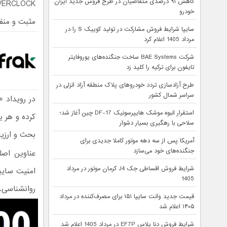
کاهش ۹۱ درصدی متقاضیان در طرح فروش جدید ایران
خودرو
مثبت و منفی
سایپا شرایط فروش مشارکت در تولید کوییک S را در
مرداد 1405 اعلام کرد
شرکت BAE Systems ساخت جنگنده‌های یوروفایتر
تایفون برای ترکیه را کلید زد
طرح آزادسازی تردد خودروهای پلاک منطقه آزاد انزلی در
سراسر شمال کشور
در رویداد 
استقرار انبوه موشک هایپرسونیک DF-17 چین آغاز شد؛
کرده و هر 
سلاحی با رهگیری بسیار دشوار
بحث و ارزیاب
آمریکا پس از سه دهه موتور کاملا جدیدی برای
جنگنده‌های خود می‌سازد
عناوین اصلی
شرایط فروش اقساطی جک J4 کرمان موتور در مرداد
امنیت سایب
1405
روانشناسی.
قیمت جدید وانت سایپا ۱۵۱ برای مصرف‌کننده در مرداد
۱۴۰۵ اعلام شد
شرایط فروش دنا پلاس EF7P در مرداد 1405 اعلام شد