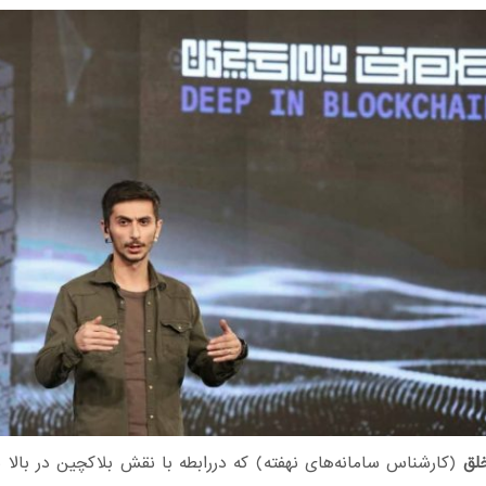
لق
(کارشناس سامانه‌های نهفته) که دررابطه با نقش بلاکچین در بالا 