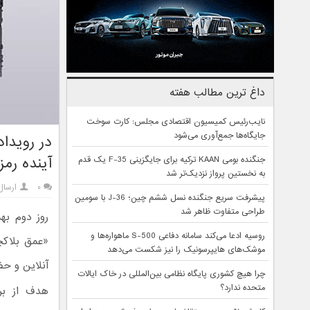
داغ ترین مطالب هفته
نایب‌رئیس کمیسیون اقتصادی مجلس: کارت سوخت
جایگاه‌ها جمع‌آوری می‌شود
در رویدا
آینده رمز 
جنگنده بومی KAAN ترکیه برای جایگزینی F-35 یک قدم
به نخستین پرواز نزدیک‌تر شد
۰
ارسا
پیشرفت سریع جنگنده نسل ششم چین؛ J-36 با سومین
طراحی متفاوت ظاهر شد
روسیه ادعا می‌کند سامانه دفاعی S-500 ماهواره‌ها و
موشک‌های هایپرسونیک را نیز شکست می‌دهد
آنلاین و حض
چرا هیچ کشوری پایگاه نظامی بین‌المللی در خاک ایالات
متحده ندارد؟
هدف از برگ