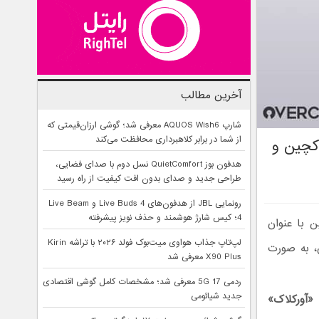
آخرین مطالب
شارپ AQUOS Wish6 معرفی شد؛ گوشی ارزان‌قیمتی که
از شما در برابر کلاهبرداری محافظت می‌کند
کچین و
هدفون بوز QuietComfort نسل دوم با صدای فضایی،
طراحی جدید و صدای بدون افت کیفیت از راه رسید
رونمایی JBL از هدفون‌های Live Buds 4 و Live Beam
4؛ کیس شارژ هوشمند و حذف نویز پیشرفته
ن بلاکچین با عنوان
لپ‌تاپ جذاب هواوی میت‌بوک فولد ۲۰۲۶ با تراشه Kirin
اب تهران، به صورت
X90 Plus معرفی شد
ردمی 17 5G معرفی شد؛ مشخصات کامل گوشی اقتصادی
جدید شیائومی
«آورکلاک»