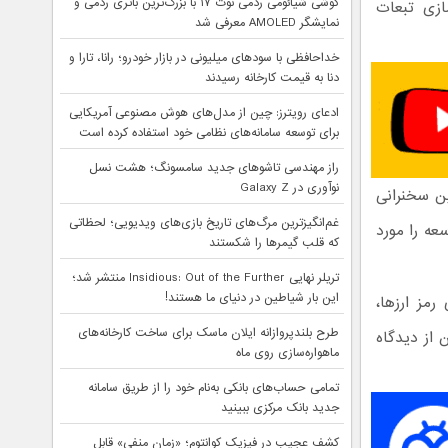
گوشی شیائومی ردمی نوت ۱۷ با بزرگ‌ترین باتری ردمی و
سازی تبعات
نمایشگر AMOLED معرفی شد
خداحافظی با سودهای میلیونی در بازار خودرو؛ رانا، تارا و
دنا به قیمت کارخانه رسیدند
ادعای رویترز: چین از مدل‌های هوش مصنوعی آمریکایی
برای توسعه سامانه‌های نظامی خود استفاده کرده است
راز مهندسی تاشوهای جدید سامسونگ؛ هشت نسل
نوآوری در Galaxy Z
ین سخنرانی
غم‌انگیزترین مرگ‌های تاریخ بازی‌های ویدیویی؛ لحظاتی
عه را مورد
که قلب گیمرها را شکستند
تریلر نهایی Insidious: Out of the Further منتشر شد؛
این بار شیاطین در دنیای ما هستند!
رمز ارزها،
طرح بلندپروازانه ایلان ماسک برای ساخت کارخانه‌های
 از دیدگاه
ماهواره‌سازی روی ماه
تمامی حساب‌های بانکی به‌نام خود را از طریق سامانه
جدید بانک مرکزی ببینید
کشف عجیب در فیزیک کوانتوم؛ «زمان منفی» قابل