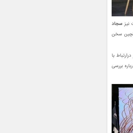
ت نیز
سجاد
اکچین سخن
درارتباط با
باره بررسی