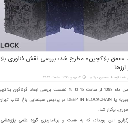
د «عمق بلاکچین» مطرح شد: بررسی نقش فناوری بلا
ارزها
ل شده توسط: حسین مرادی
۰۲ بهمن ۱۳۹۹ ساعت ۲۱:۲۱
روز دوم بهمن ماه 1399 از ساعت 15 تا 18 نشست بررسی ابعاد گوناگو
«عمق بلاکچین» یا DEEP IN BLOCKCHAIN در پردیس سینمایی باغ کت
وری، برگزار شد.
زاری این رویداد، که به همت و برنامه‌ریزی
گروه علمی ‌پژوهشی 