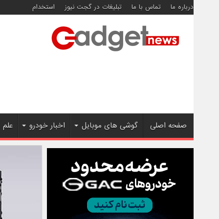
درباره ما
تماس با ما
تبلیغات در گجت نیوز
استخدام
صفحه اصلی
گوشی های موبایل
اخبار خودرو
علم 