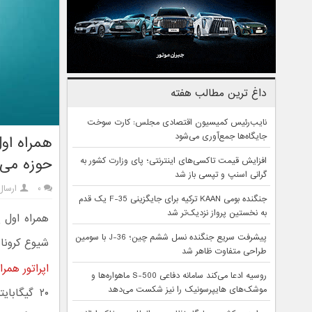
داغ ترین مطالب هفته
نایب‌رئیس کمیسیون اقتصادی مجلس: کارت سوخت
جایگاه‌ها جمع‌آوری می‌شود
حوزه می‌
افزایش قیمت تاکسی‌های اینترنتی؛ پای وزارت کشور به
گرانی اسنپ و تپسی باز شد
۰
ارسا
جنگنده بومی KAAN ترکیه برای جایگزینی F-35 یک قدم
به نخستین پرواز نزدیک‌تر شد
پیشرفت سریع جنگنده نسل ششم چین؛ J-36 با سومین
شیوع کرونا 
طراحی متفاوت ظاهر شد
اپراتور همرا
روسیه ادعا می‌کند سامانه دفاعی S-500 ماهواره‌ها و
موشک‌های هایپرسونیک را نیز شکست می‌دهد
۲۰ گیگاب