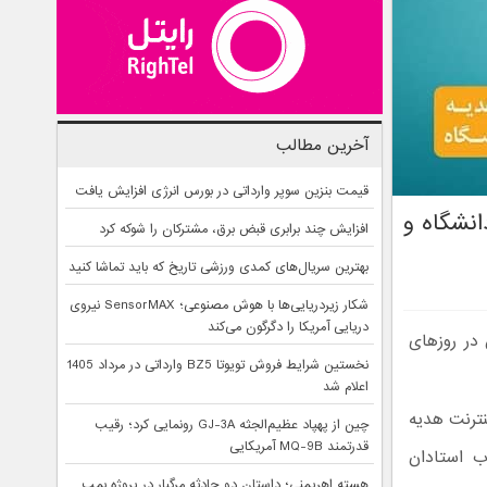
آخرین مطالب
قیمت بنزین سوپر وارداتی در بورس انرژی افزایش یافت
استادان دانشگاه و
افزایش چند برابری قبض برق، مشترکان را شوکه کرد
بهترین سریال‌های کمدی ورزشی تاریخ که باید تماشا کنید
شکار زیردریایی‌ها با هوش مصنوعی؛ SensorMAX نیروی
دریایی آمریکا را دگرگون می‌کند
آنلاین در روزهای
نخستین شرایط فروش تویوتا BZ5 وارداتی در مرداد 1405
اعلام شد
ترنت هدیه
چین از پهپاد عظیم‌الجثه GJ-3A رونمایی کرد؛ رقیب
قدرتمند MQ-9B آمریکایی
ب استادان
هسته اهریمنی؛ داستان دو حادثه مرگبار در پروژه بمب