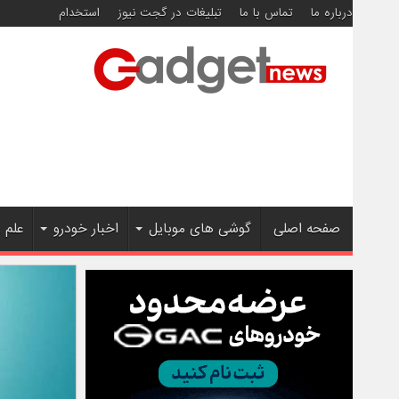
درباره ما
تماس با ما
تبلیغات در گجت نیوز
استخدام
صفحه اصلی
گوشی های موبایل
اخبار خودرو
علم 