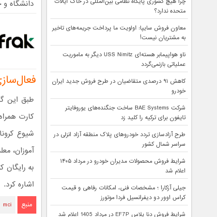
چرا هیچ کشوری پایگاه نظامی بین‌المللی در خاک ایالات
دانشگاه و ح
متحده ندارد؟
معاون فروش سایپا: اولویت ما پرداخت جریمه‌های تاخیر
به مشتریان نیست!
ناو هواپیمابر هسته‌ای USS Nimitz دیگر به ماموریت
عملیاتی بازنمی‌گردد
فعال‌سازی بسته
کاهش ۹۱ درصدی متقاضیان در طرح فروش جدید ایران
خودرو
شرکت BAE Systems ساخت جنگنده‌های یوروفایتر
کارت همراه 
تایفون برای ترکیه را کلید زد
شیوع کرونا
طرح آزادسازی تردد خودروهای پلاک منطقه آزاد انزلی در
سراسر شمال کشور
آموزان، معل
شرایط فروش محصولات مدیران خودرو در مرداد ۱۴۰۵
به رایگان ک
اعلام شد
اشاره کرد.
جیلی آزکارا ؛ مشخصات فنی، امکانات رفاهی و قیمت
کراس اوور دو دیفرانسیل فردا موتورز
منبع
mci
شرایط فروش دنا پلاس EF7P در مرداد 1405 اعلام شد