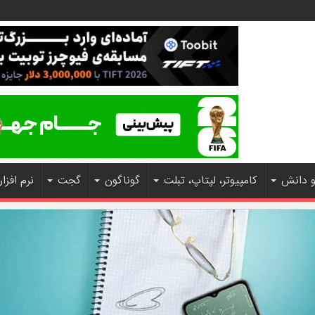
و دانش
کامپیوتر، لپتاپ، تبلت
گوناگون
گجت
نرم افزار