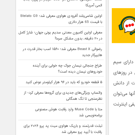
اتمی آمریکا
اولین شاسی‌بلند آفرودی هواوی معرفی شد؛ Stelato G9
با قیمت 65 هزار دلاری
معرفی اولین کامیون معدنی سدیم یونی جهان؛ شارژ کامل
در ۲۰ دقیقه، بدون مشکل سرما!
رضوانی Beast X معرفی شد؛ ۱۵۶۰ اسب بخار قدرت در
هایپرکار جدید
قاضی اینترنت هدیه ۲۰ گیگابایتی دارای سیم
طراح جنجالی نیسان جوک چه خوابی برای آینده
خودروهای نیسان دیده است؟
 در روزهای
۵ قطعه خودرو که باید در ۹۶ هزار کیلومتر عوض کنید
ت از دانش
واتساپ ویژگی‌های جدیدی برای گروه‌ها معرفی کرد؛ از
ها می‌توان
نظرسنجی تا تگ همگانی
فی اینترنت
متا با Muse Code وارد رقابت هوش مصنوعی
برنامه‌نویسی شد
تبلت قدرتمند و باریک هواوی میت پد پرو ۲۰۲۶ برای
رقابت با آیپد پرو معرفی شد