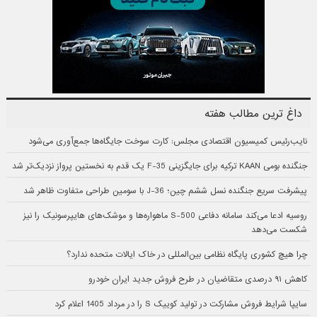
داغ ترین مطالب هفته
نایب‌رئیس کمیسیون اقتصادی مجلس: کارت سوخت جایگاه‌ها جمع‌آوری می‌شود
جنگنده بومی KAAN ترکیه برای جایگزینی F-35 یک قدم به نخستین پرواز نزدیک‌تر شد
پیشرفت سریع جنگنده نسل ششم چین؛ J-36 با سومین طراحی متفاوت ظاهر شد
روسیه ادعا می‌کند سامانه دفاعی S-500 ماهواره‌ها و موشک‌های هایپرسونیک را نیز
شکست می‌دهد
چرا هیچ کشوری پایگاه نظامی بین‌المللی در خاک ایالات متحده ندارد؟
کاهش ۹۱ درصدی متقاضیان در طرح فروش جدید ایران خودرو
سایپا شرایط فروش مشارکت در تولید کوییک S را در مرداد 1405 اعلام کرد