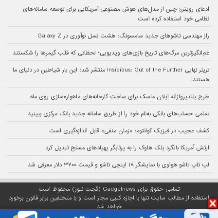
ادعای رویترز: چین از مدل‌های هوش مصنوعی آمریکایی برای توسعه سامانه‌های
نظامی خود استفاده کرده است
راز مهندسی تاشوهای جدید سامسونگ؛ هشت نسل نوآوری در Galaxy Z
غم‌انگیزترین مرگ‌های تاریخ بازی‌های ویدیویی؛ لحظاتی که قلب گیمرها را شکستند
تریلر نهایی Insidious: Out of the Further منتشر شد؛ این بار شیاطین در دنیای ما
هستند!
طرح بلندپروازانه ایلان ماسک برای ساخت کارخانه‌های ماهواره‌سازی روی ماه
تمامی حساب‌های بانکی به‌نام خود را از طریق سامانه جدید بانک مرکزی ببینید
کشف عجیب در فیزیک کوانتوم؛ «زمان منفی» قابل اندازه‌گیری است
ارتش آمریکا بالگرد بلک هاوک را به پرتابگر پهپادهای مسلح تبدیل کرد
لپ تاپ تاشو هواوی با نمایشگر ۱۸ اینچی تاشو و قیمت ۳۷۰۰ دلار معرفی شد
تمامی حقوق برای Gadgetnews (گجت نیوز) محفوظ است
استفاده از مطالب سایت تنها با اجازه کتبی مجاز است و با متخلفین برابر قانون برخورد
خواهد شد
پلتفرم گجت نیوز روی
سرور اختصاصی
مبین هاست میزبانی می‌شود