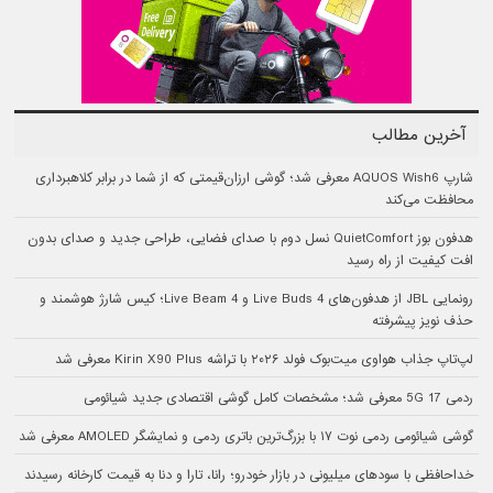
آخرین مطالب
شارپ AQUOS Wish6 معرفی شد؛ گوشی ارزان‌قیمتی که از شما در برابر کلاهبرداری
محافظت می‌کند
هدفون بوز QuietComfort نسل دوم با صدای فضایی، طراحی جدید و صدای بدون
افت کیفیت از راه رسید
رونمایی JBL از هدفون‌های Live Buds 4 و Live Beam 4؛ کیس شارژ هوشمند و
حذف نویز پیشرفته
لپ‌تاپ جذاب هواوی میت‌بوک فولد ۲۰۲۶ با تراشه Kirin X90 Plus معرفی شد
ردمی 17 5G معرفی شد؛ مشخصات کامل گوشی اقتصادی جدید شیائومی
گوشی شیائومی ردمی نوت ۱۷ با بزرگ‌ترین باتری ردمی و نمایشگر AMOLED معرفی شد
خداحافظی با سودهای میلیونی در بازار خودرو؛ رانا، تارا و دنا به قیمت کارخانه رسیدند