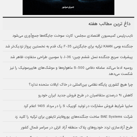
داغ ترین مطالب هفته
نایب‌رئیس کمیسیون اقتصادی مجلس: کارت سوخت جایگاه‌ها جمع‌آوری می‌شود
جنگنده بومی KAAN ترکیه برای جایگزینی F-35 یک قدم به نخستین پرواز نزدیک‌تر شد
پیشرفت سریع جنگنده نسل ششم چین؛ J-36 با سومین طراحی متفاوت ظاهر شد
روسیه ادعا می‌کند سامانه دفاعی S-500 ماهواره‌ها و موشک‌های هایپرسونیک را نیز
شکست می‌دهد
چرا هیچ کشوری پایگاه نظامی بین‌المللی در خاک ایالات متحده ندارد؟
کاهش ۹۱ درصدی متقاضیان در طرح فروش جدید ایران خودرو
سایپا شرایط فروش مشارکت در تولید کوییک S را در مرداد 1405 اعلام کرد
شرکت BAE Systems ساخت جنگنده‌های یوروفایتر تایفون برای ترکیه را کلید زد
طرح آزادسازی تردد خودروهای پلاک منطقه آزاد انزلی در سراسر شمال کشور