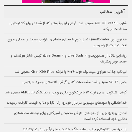
آخرین مطالب
شارپ AQUOS Wish6 معرفی شد؛ گوشی ارزان‌قیمتی که از شما در برابر کلاهبرداری
محافظت می‌کند
هدفون بوز QuietComfort نسل دوم با صدای فضایی، طراحی جدید و صدای بدون
افت کیفیت از راه رسید
رونمایی JBL از هدفون‌های Live Buds 4 و Live Beam 4؛ کیس شارژ هوشمند و
حذف نویز پیشرفته
لپ‌تاپ جذاب هواوی میت‌بوک فولد ۲۰۲۶ با تراشه Kirin X90 Plus معرفی شد
ردمی 17 5G معرفی شد؛ مشخصات کامل گوشی اقتصادی جدید شیائومی
گوشی شیائومی ردمی نوت ۱۷ با بزرگ‌ترین باتری ردمی و نمایشگر AMOLED معرفی شد
خداحافظی با سودهای میلیونی در بازار خودرو؛ رانا، تارا و دنا به قیمت کارخانه رسیدند
ادعای رویترز: چین از مدل‌های هوش مصنوعی آمریکایی برای توسعه سامانه‌های
نظامی خود استفاده کرده است
راز مهندسی تاشوهای جدید سامسونگ؛ هشت نسل نوآوری در Galaxy Z