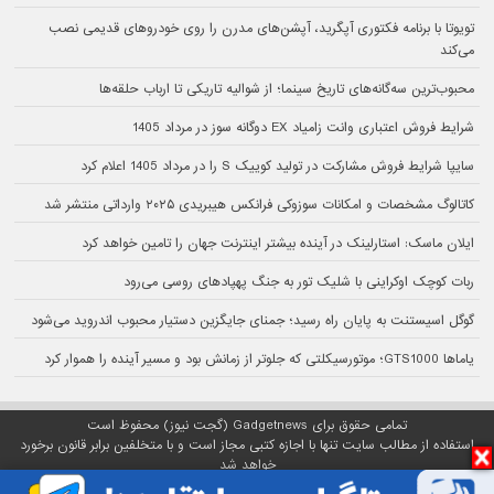
تویوتا با برنامه فکتوری آپگرید، آپشن‌های مدرن را روی خودروهای قدیمی نصب
می‌کند
محبوب‌ترین سه‌گانه‌های تاریخ سینما؛ از شوالیه تاریکی تا ارباب حلقه‌ها
شرایط فروش اعتباری وانت زامیاد EX دوگانه سوز در مرداد 1405
سایپا شرایط فروش مشارکت در تولید کوییک S را در مرداد 1405 اعلام کرد
کاتالوگ مشخصات و امکانات سوزوکی فرانکس هیبریدی ۲۰۲۵ وارداتی منتشر شد
ایلان ماسک: استارلینک در آینده بیشتر اینترنت جهان را تامین خواهد کرد
ربات کوچک اوکراینی با شلیک تور به جنگ پهپادهای روسی می‌رود
گوگل اسیستنت به پایان راه رسید؛ جمنای جایگزین دستیار محبوب اندروید می‌شود
یاماها GTS1000؛ موتورسیکلتی که جلوتر از زمانش بود و مسیر آینده را هموار کرد
تمامی حقوق برای Gadgetnews (گجت نیوز) محفوظ است
استفاده از مطالب سایت تنها با اجازه کتبی مجاز است و با متخلفین برابر قانون برخورد
خواهد شد
پلتفرم گجت نیوز روی
سرور اختصاصی
مبین هاست میزبانی می‌شود